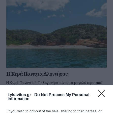
H Κυρά Παναγιά Αλοννήσου
Η Κυρά Παναγιά ή Πελαγονήσι είναι το μεγαλύτερο από
τα ερημονήσια των Βορείων Σποράδων. Βρίσκεται
βορειοανατολικά της Αλοννήσου σε μικρή απόσταση από
Lykavitos.gr -
Do Not Process My Personal
αυτή. Η έκταση του νησιού είνα...
Information
08 Αυγούστου 2026
If you wish to opt-out of the sale, sharing to third parties, or