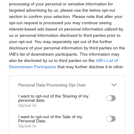
processing of your personal or sensitive information for
targeted advertising by us, please use the below opt-out
section to confirm your selection. Please note that after your
opt-out request is processed you may continue seeing
interest-based ads based on personal information utilized by
us or personal information disclosed to third parties prior to
your opt-out. You may separately opt-out of the further
disclosure of your personal information by third parties on the
IAB’s list of downstream participants. This information may
also be disclosed by us to third parties on the
IAB’s List of
Downstream Participants
that may further disclose it to other
third parties.
Please note that this website/app uses one or more Google
Personal Data Processing Opt Outs
services and may gather and store information including but
not limited to your visit or usage behaviour. You may click to
I want to opt-out of the Sharing of my
H Λιναριά Σκύρου
personal data.
grant or deny consent to Google and its third-party tags to
Opted In
Η Λιναριά είναι παραθαλάσσιο χωριό και λιμάνι της
use your data for below specified purposes in below Google
Σκύρου και της Περιφερειακής Ενότητας Εύβοιας και
consent section.
I want to opt-out of the Sale of my
έχει 132 κατοίκους.
Personal Data.
Opted In
06 Αυγούστου 2026