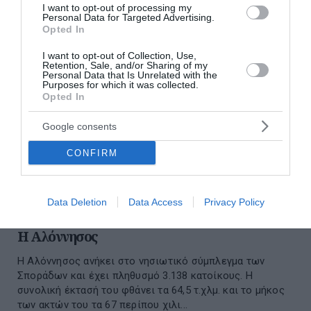
I want to opt-out of processing my
Personal Data for Targeted Advertising.
Opted In
I want to opt-out of Collection, Use,
Retention, Sale, and/or Sharing of my
Personal Data that Is Unrelated with the
Purposes for which it was collected.
Opted In
Google consents
CONFIRM
Data Deletion
Data Access
Privacy Policy
H Αλόννησος
Η Αλόννησος ανήκει στο νησιωτικό σύμπλεγμα των
Σποράδων και έχει πληθυσμό 3.138 κατοίκους. Η
συνολική έκτασή του φθάνει τα 64,5 τ.χλμ. και το μήκος
των ακτών του τα 67 περίπου χιλι...