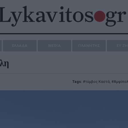
ΕΛΛΑΔΑ
MEDIA
ΠΛΑΝΗΤΗΣ
ΕΥ Ζ
λη
Tags:
τύμβος Καστά
,
Αμφίπο