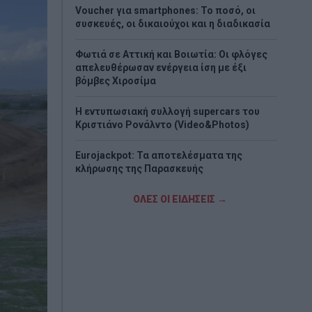
Voucher για smartphones: Το ποσό, οι
συσκευές, οι δικαιούχοι και η διαδικασία
Φωτιά σε Αττική και Βοιωτία: Οι φλόγες
απελευθέρωσαν ενέργεια ίση με έξι
βόμβες Χιροσίμα
H εντυπωσιακή συλλογή supercars του
Κριστιάνο Ρονάλντο (Video&Photos)
Eurojackpot: Τα αποτελέσματα της
κλήρωσης της Παρασκευής
Νέο σχέδιο Πούτιν «βλέπουν» οι ΗΠΑ - Το
ΟΛΕΣ ΟΙ ΕΙΔΗΣΕΙΣ →
σενάριο που τρομάζει το ΝΑΤΟ
Στα «Παραπολιτικά»: Προς 30.000
προσλήψεις - Όλο το σχέδιο του
υπουργείου Εσωτερικών
Σκέρτσος: «ΠΑΣΟΚ και ΕΛΑΣ υποκαθιστούν