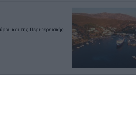
κύρου και της Περιφερειακής
πάγεται στην Περιφέρεια
σα και κύριο λιμάνι του
υ, ...