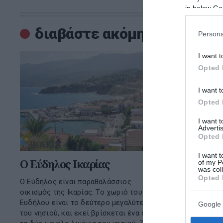
in below Go
διαβάστε ακόμη
Persona
I want t
Opted 
I want t
Opted 
I want 
Advertis
Opted 
I want t
O Εύδηλος Ικαρίας
Η Σκύρο
of my P
was col
Opted 
Ο Εύδηλος είναι παραθαλάσσιος
Η Σκύρος εί
οικισμός της Ικαρίας. Το χωριό του
μεγαλύτερο 
Ευδήλου είναι το δεύτερο μεγαλύτερο
Βορείων Σπο
Google 
του νησιού, και εκεί βρίσκεται ένα από
κατοίκων. Β