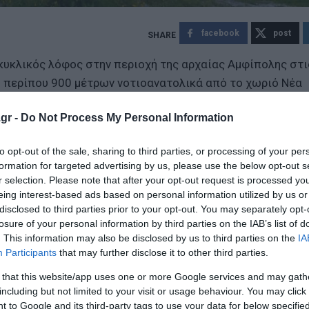
facebook
post
κυκλικός λόφος στην περιοχή της αρχαίας Αμφίπολης στι
η περίπου 900 μέτρων νοτιοανατολικά από το χωριό Νέα
gr -
Do Not Process My Personal Information
to opt-out of the sale, sharing to third parties, or processing of your per
formation for targeted advertising by us, please use the below opt-out s
r selection. Please note that after your opt-out request is processed y
eing interest-based ads based on personal information utilized by us or
disclosed to third parties prior to your opt-out. You may separately opt-
losure of your personal information by third parties on the IAB’s list of
. This information may also be disclosed by us to third parties on the
IA
Participants
that may further disclose it to other third parties.
ο Lykavitos.gr στο Google News
 that this website/app uses one or more Google services and may gath
ώτοι όλες τις ειδήσεις
including but not limited to your visit or usage behaviour. You may click 
 to Google and its third-party tags to use your data for below specifi