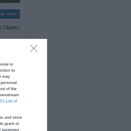
την οικονομική ανάλυση με πολιτική
προπαγάνδα»
share
ς Σέρρες
sonal or
ection to
ou may
 personal
out of the
 downstream
B’s List of
er and store
to grant or
ed purposes