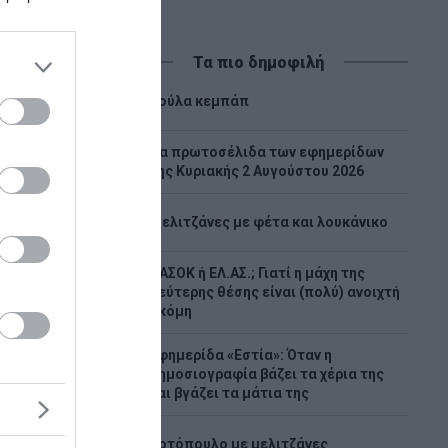
Τα πιο δημοφιλή
1
Λούλα κεμπάπ
Tα πρωτοσέλιδα των εφημερίδων
2
της Κυριακής 2 Αυγούστου 2026
3
Μελιτζάνες με φέτα και λουκάνικο
ΠΑΣΟΚ ή ΕΛ.ΑΣ.; Γιατί η μάχη της
4
δεύτερης θέσης είναι (πολύ) ανοιχτή
ακόμη
Εφημερίδα «Εστία»: Όταν η
υσα και
5
δημοσιογραφία βάζει τα χέρια της
ρου και
και βγάζει τα μάτια της
ρέμεινε
6
Κοτόπουλο με μελιτζάνες