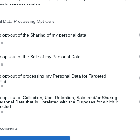
ogle consent section.
l Data Processing Opt Outs
o opt-out of the Sharing of my personal data.
In
o opt-out of the Sale of my Personal Data.
In
to opt-out of processing my Personal Data for Targeted
ing.
In
o opt-out of Collection, Use, Retention, Sale, and/or Sharing
ς
Η Χώρα Σκύρου
ersonal Data that Is Unrelated with the Purposes for which it
lected.
In
ναι το νοτιότερο και
Η Χώρα Σκύρου είναι πρωτεύο
σε έκταση νησί των
μεγαλύτερος οικισμός της Σκύ
ράδων, με πληθυσμό 3.052
μοιάζει σαν ένα μέρος που πα
consents
ρίσκεται ανατολικά της
αναλλοίωτο στον χρόνο.