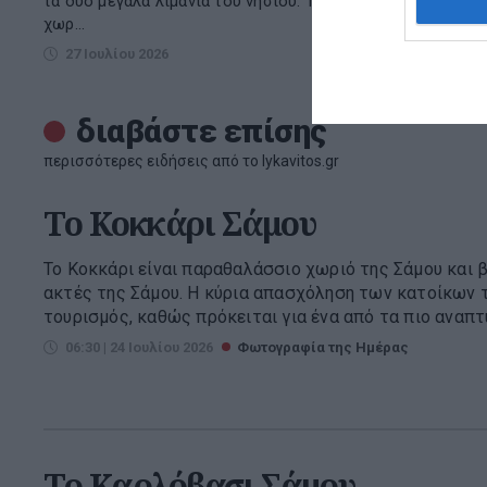
τα δύο μεγάλα λιμάνια του νησιού. Tο
Εύβοιας, απ
χωρ...
στα 35 χλμ. Π
27 Ιουλίου 2026
01 Αυγούσ
διαβάστε επίσης
περισσότερες ειδήσεις από το lykavitos.gr
To Κοκκάρι Σάμου
Το Κοκκάρι είναι παραθαλάσσιο χωριό της Σάμου και 
ακτές της Σάμου. Η κύρια απασχόληση των κατοίκων τ
τουρισμός, καθώς πρόκειται για ένα από τα πιο αναπτυ
06:30 | 24 Ιουλίου 2026
Φωτογραφία της Ημέρας
To Καρλόβασι Σάμου