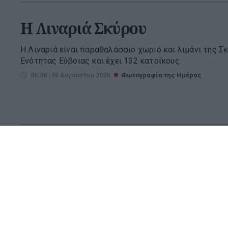
H Λιναριά Σκύρου
Η Λιναριά είναι παραθαλάσσιο χωριό και λιμάνι της Σ
Ενότητας Εύβοιας και έχει 132 κατοίκους.
06:30 | 06 Αυγούστου 2026
Φωτογραφία της Ημέρας
H Ικαρία
Η Ικαρία είναι νησί του ανατολικού Αιγαίου. Το νησί υ
Βορείου Αιγαίου και ανήκει στον νομό Σάμου. Πρωτεύου
είναι ο Άγιος Κήρυκος στη νοτιοανατολική ακτή της νήσο
06:30 | 05 Αυγούστου 2026
Φωτογραφία της Ημέρας