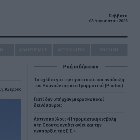
Σαββάτο
08 Αυγούστου 2026
ΗΝ
ΑΘΛΗΤΙΣΜΟΣ
AYTOKINHTO
ENGLISH
Ροή ειδήσεων
Το σχέδιο για την προστασία και ανάδειξη
του Ραμνούντος στο Γραμματικό (Photos)
λη
,
Σέρρες
Γιατί δεν υπήρχαν μικροσκοπικοί
δεινόσαυροι;
Λατινοπούλου: «Η τρομακτική εισβολή
στη Θέουτα αναδεικνύει και την
ανυπαρξία της Ε.Ε.»