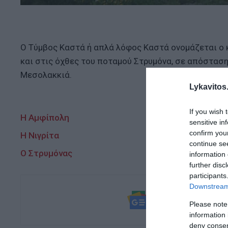
Ο Τύμβος Καστά ή απλά λόφος Καστά ονομάζεται ο 
και στις όχθες του ποταμού Στρυμόνα, σε απόστασ
Μεσολακκιά.
Lykavitos.
If you wish 
H Αμφίπολη
sensitive in
confirm you
H Νιγρίτα
continue se
O Στρυμόνας
information 
further disc
participants
Downstream 
Ακολουθήστε τ
Please note
και μάθετε πρ
information 
deny consent