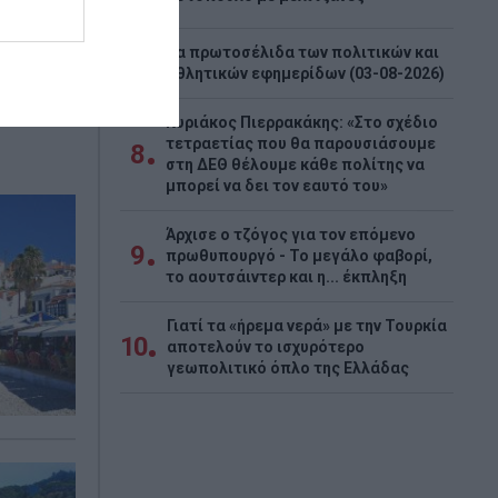
Τα πρωτοσέλιδα των πολιτικών και
7
αθλητικών εφημερίδων (03-08-2026)
Κυριάκος Πιερρακάκης: «Στο σχέδιο
τετραετίας που θα παρουσιάσουμε
8
στη ΔΕΘ θέλουμε κάθε πολίτης να
μπορεί να δει τον εαυτό του»
Άρχισε ο τζόγος για τον επόμενο
9
πρωθυπουργό - Το μεγάλο φαβορί,
το αουτσάιντερ και η... έκπληξη
Γιατί τα «ήρεμα νερά» με την Τουρκία
10
αποτελούν το ισχυρότερο
γεωπολιτικό όπλο της Ελλάδας