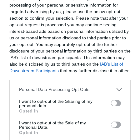
processing of your personal or sensitive information for
targeted advertising by us, please use the below opt-out
section to confirm your selection. Please note that after your
opt-out request is processed you may continue seeing
interest-based ads based on personal information utilized by
us or personal information disclosed to third parties prior to
your opt-out. You may separately opt-out of the further
disclosure of your personal information by third parties on the
IAB’s list of downstream participants. This information may
also be disclosed by us to third parties on the
IAB’s List of
Downstream Participants
that may further disclose it to other
third parties.
Please note that this website/app uses one or more Google
Personal Data Processing Opt Outs
services and may gather and store information including but
not limited to your visit or usage behaviour. You may click to
I want to opt-out of the Sharing of my
O Άγιος Κήρυκος Ικαρίας
personal data.
grant or deny consent to Google and its third-party tags to
Opted In
use your data for below specified purposes in below Google
Ο Άγιος Κήρυκος είναι πρωτεύουσα και ένα από τα δυο
consent section.
I want to opt-out of the Sale of my
λιμάνια της Ικαρίας. Είναι έδρα ομώνυμης δημοτικής
Personal Data.
κοινότητας και δημοτικής ενότητας και του δήμου
Opted In
Ικαρίας, της περιφερειακής εν...