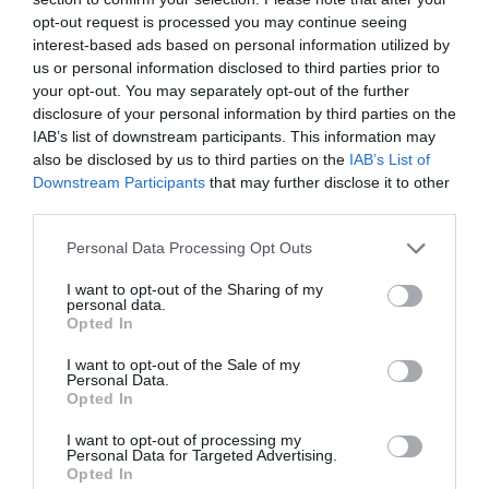
opt-out request is processed you may continue seeing
interest-based ads based on personal information utilized by
us or personal information disclosed to third parties prior to
your opt-out. You may separately opt-out of the further
disclosure of your personal information by third parties on the
IAB’s list of downstream participants. This information may
also be disclosed by us to third parties on the
IAB’s List of
Downstream Participants
that may further disclose it to other
third parties.
Please note that this website/app uses one or more Google
Personal Data Processing Opt Outs
services and may gather and store information including but
not limited to your visit or usage behaviour. You may click to
I want to opt-out of the Sharing of my
personal data.
O Αρμενιστής Ικαρίας
grant or deny consent to Google and its third-party tags to
Opted In
use your data for below specified purposes in below Google
Ο Αρμενιστής είναι παραθαλάσσιο χωριό και παραλία της
consent section.
I want to opt-out of the Sale of my
Ικαρίας. Βρίσκεται πάνω στο ακρωτήρι Στρεφώνι
Personal Data.
Opted In
(Στρεφνόριο).
31 Ιουλίου 2026
I want to opt-out of processing my
Personal Data for Targeted Advertising.
Opted In