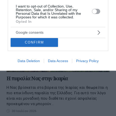
I want to opt-out of Collection, Use,
Retention, Sale, and/or Sharing of my
Personal Data that Is Unrelated with the
Purposes for which it was collected.
Opted In
Google consents
CONFIRM
Data Deletion
Data Access
Privacy Policy
H παραλία Νας στην Ικαρία
Η Νας βρίσκεται στα βόρεια της Ικαρίας και θεωρείται η
πιο επικίνδυνη παραλία της Ελλάδας. Για αυτό τον λόγο
είναι και μοναδική που διαθέτει σχοινί ασφαλείας
προκειμένου να μπορούν...
30 Ιουλίου 2026