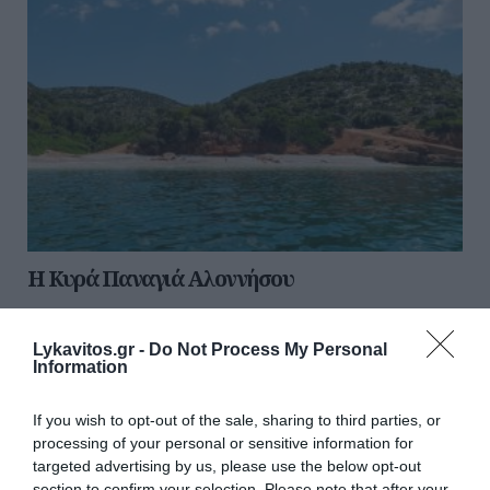
H Κυρά Παναγιά Αλοννήσου
Η Κυρά Παναγιά ή Πελαγονήσι είναι το μεγαλύτερο από
τα ερημονήσια των Βορείων Σποράδων. Βρίσκεται
Lykavitos.gr -
Do Not Process My Personal
βορειοανατολικά της Αλοννήσου σε μικρή απόσταση από
Information
αυτή. Η έκταση του νησιού είνα...
08 Αυγούστου 2026
If you wish to opt-out of the sale, sharing to third parties, or
processing of your personal or sensitive information for
targeted advertising by us, please use the below opt-out
section to confirm your selection. Please note that after your