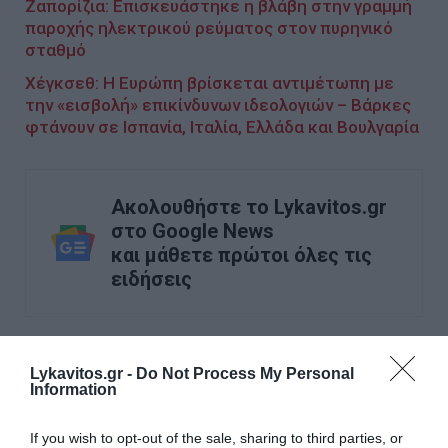
Ζαπορίζια: Επισκευάστηκε η βλάβη στην γραμμή
παροχής ηλεκτρικού ρεύματος στον πυρηνικό
σταθμό
Χέγκσεθ: Η Ευρώπη βρίσκεται αντιμέτωπη με
την «εισβολή» επικίνδυνων ιδεολογιών – Βάρκες
φτάνουν σε Ισπανία, Ιταλία, Ελλάδα και Βουλγαρία
Ακολουθήστε το Lykavitos.gr
στο Google News
και μάθετε πρώτοι όλες τις
ειδήσεις
Lykavitos.gr -
Do Not Process My Personal
Ροή ειδήσεων
Information
Γιατί δεν υπήρχαν μικροσκοπικοί δεινόσαυροι;
If you wish to opt-out of the sale, sharing to third parties, or