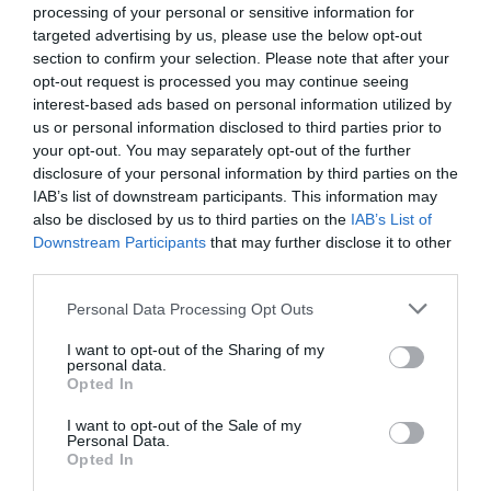
processing of your personal or sensitive information for
Λατινοπούλου: «Η τρομακτική εισβολή στη Θέουτα
αναδεικνύει και την ανυπαρξία της Ε.Ε.»
targeted advertising by us, please use the below opt-out
section to confirm your selection. Please note that after your
opt-out request is processed you may continue seeing
Voucher για smartphones: Το ποσό, οι συσκευές, οι
δικαιούχοι και η διαδικασία
interest-based ads based on personal information utilized by
us or personal information disclosed to third parties prior to
your opt-out. You may separately opt-out of the further
Φωτιά σε Αττική και Βοιωτία: Οι φλόγες απελευθέρωσαν
ενέργεια ίση με έξι βόμβες Χιροσίμα
disclosure of your personal information by third parties on the
IAB’s list of downstream participants. This information may
also be disclosed by us to third parties on the
IAB’s List of
H εντυπωσιακή συλλογή supercars του Κριστιάνο
Ρονάλντο (Video&Photos)
Downstream Participants
that may further disclose it to other
third parties.
Eurojackpot: Τα αποτελέσματα της κλήρωσης της
Please note that this website/app uses one or more Google
Personal Data Processing Opt Outs
Παρασκευής
services and may gather and store information including but
not limited to your visit or usage behaviour. You may click to
I want to opt-out of the Sharing of my
Νέο σχέδιο Πούτιν «βλέπουν» οι ΗΠΑ - Το σενάριο που
personal data.
grant or deny consent to Google and its third-party tags to
τρομάζει το ΝΑΤΟ
Opted In
use your data for below specified purposes in below Google
consent section.
I want to opt-out of the Sale of my
Στα «Παραπολιτικά»: Προς 30.000 προσλήψεις - Όλο το
Personal Data.
σχέδιο του υπουργείου Εσωτερικών
Opted In