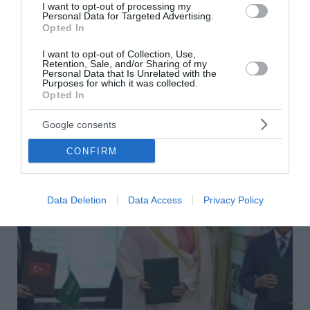
Σκέρτσος: «ΠΑΣΟΚ και ΕΛΑΣ υποκαθιστούν την οικονομική
I want to opt-out of processing my
Personal Data for Targeted Advertising.
ανάλυση με πολιτική προπαγάνδα»
Opted In
Κατρίνης: «Ανησυχητική η αδράνεια της κυβέρνησης στο
I want to opt-out of Collection, Use,
μεταβαλλόμενο γεωπολιτικό περιβάλλον»
Retention, Sale, and/or Sharing of my
Personal Data that Is Unrelated with the
Purposes for which it was collected.
Opted In
ΟΛΕΣ ΟΙ ΕΙΔΗΣΕΙΣ →
διαβάστε ακόμη
Google consents
CONFIRM
Data Deletion
Data Access
Privacy Policy