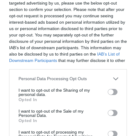
targeted advertising by us, please use the below opt-out
section to confirm your selection. Please note that after your
ΟΛΕΣ ΟΙ ΕΙΔΗΣΕΙΣ →
opt-out request is processed you may continue seeing
interest-based ads based on personal information utilized by
διαβάστε ακόμη
us or personal information disclosed to third parties prior to
your opt-out. You may separately opt-out of the further
disclosure of your personal information by third parties on the
IAB’s list of downstream participants. This information may
also be disclosed by us to third parties on the
IAB’s List of
Downstream Participants
that may further disclose it to other
third parties.
Please note that this website/app uses one or more Google
Personal Data Processing Opt Outs
services and may gather and store information including but
not limited to your visit or usage behaviour. You may click to
I want to opt-out of the Sharing of my
personal data.
grant or deny consent to Google and its third-party tags to
Opted In
use your data for below specified purposes in below Google
consent section.
I want to opt-out of the Sale of my
Personal Data.
Opted In
Βανς: «Η Συμφωνία για το Ορμούζ θα
I want to opt-out of processing my