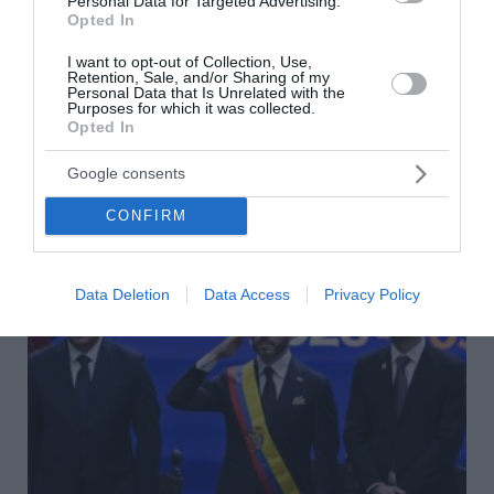
μπορούσε να επαναφέρει τη ροή πετρελαίου
Personal Data for Targeted Advertising.
Opted In
στα προπολεμικά επίπεδα»
I want to opt-out of Collection, Use,
Μια συμφωνία για τα Στενά του Ορμούζ θα μπορούσε να
Retention, Sale, and/or Sharing of my
Personal Data that Is Unrelated with the
επαναφέρει τη ροή πετρελαίου και φυσικού αερίου από
Purposes for which it was collected.
τον Κόλπο στα επίπεδα πριν από την έναρξη του
Opted In
πολέμου με το Ιράν, εκτίμησε ο...
08 Αυγούστου 2026
Google consents
CONFIRM
Data Deletion
Data Access
Privacy Policy