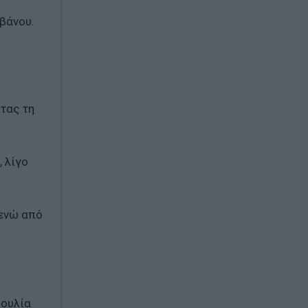
ιβάνου.
ντας τη
 λίγο
 ενώ από
βουλία