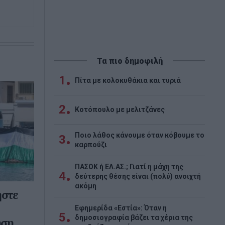
Τα πιο δημοφιλή
1
Πίτα με κολοκυθάκια και τυριά
2
Κοτόπουλο με μελιτζάνες
Ποιο λάθος κάνουμε όταν κόβουμε το
3
καρπούζι
ΠΑΣΟΚ ή ΕΛ.ΑΣ.; Γιατί η μάχη της
4
δεύτερης θέσης είναι (πολύ) ανοιχτή
ακόμη
ήστε
Εφημερίδα «Εστία»: Όταν η
5
δημοσιογραφία βάζει τα χέρια της
ηση