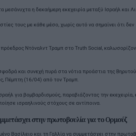
 τα μεσάνυχτα η δεκαήμερη εκεχειρία μεταξύ Ισραήλ και Λ
στίες τους με κάθε μέσο, χωρίς αυτό να σημαίνει ότι δεν
 πρόεδρος Ντόναλντ Τραμπ στο Truth Social, καλωσορίζο
φοδρά και συνεχή πυρά στα νότια προάστια της Βηρυτού,
, Πέμπτη (16/04) από τον Τραμπ.
σραήλ για βομβαρδισμούς, παραβιάζοντας την εκεχειρία,
ποίησε ισραηλινούς στόχους σε αντίποινα.
μμετάσχει στην πρωτοβουλία για το Ορμούζ
μένο Βασίλειο και τη Γαλλία να συμμετάσχει στην πρωτο