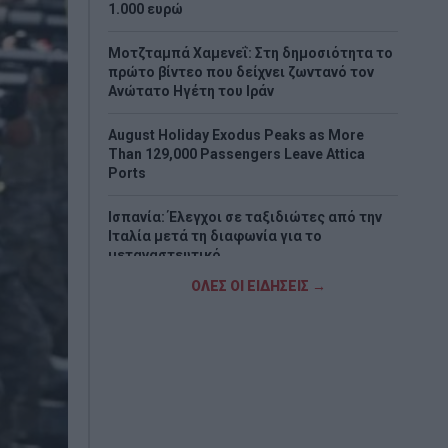
1.000 ευρώ
Μοτζταμπά Χαμενεΐ: Στη δημοσιότητα το
πρώτο βίντεο που δείχνει ζωντανό τον
Ανώτατο Ηγέτη του Ιράν
August Holiday Exodus Peaks as More
Than 129,000 Passengers Leave Attica
Ports
Ισπανία: Έλεγχοι σε ταξιδιώτες από την
Ιταλία μετά τη διαφωνία για το
μεταναστευτικό
ΟΛΕΣ ΟΙ ΕΙΔΗΣΕΙΣ →
Σφοδρή επίθεση ΠΑΣΟΚ στην «Εστία»:
«Δεν θα παραδώσουμε την πολιτική μας
αυτονομία»
Ελληνικές εξαγωγές: Ανθεκτικότητα παρά
τις πιέσεις – Γιαούρτι, ακτινίδιο και
φράουλα οι μεγάλοι πρωταγωνιστές