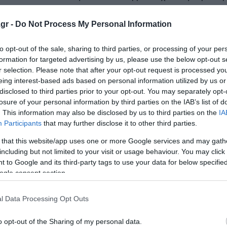
ούς διέλευσης μέσω των Στενών του Ορμούζ.
gr -
Do Not Process My Personal Information
ς Ινδίας, καθώς οι διεθνείς προσπάθειες εντείνονται γι
στρατηγικής πλωτής οδού. Το στενό είναι μία από τις
to opt-out of the sale, sharing to third parties, or processing of your per
formation for targeted advertising by us, please use the below opt-out s
εταφέροντας ένα σημαντικό 20% των παγκόσμιων προμηθε
r selection. Please note that after your opt-out request is processed y
eing interest-based ads based on personal information utilized by us or
disclosed to third parties prior to your opt-out. You may separately opt-
ί για να βοηθήσει στο άνοιγμα του Στενού του 
losure of your personal information by third parties on the IAB’s list of
. This information may also be disclosed by us to third parties on the
IA
Participants
that may further disclose it to other third parties.
τάρμερ και λίγο πριν συναντήσει τον Εμανουέλ Μακρόν ε
ίκτυπο του πολέμου στο Ιράν και να ανοίξουν ξανά τα Στεν
 that this website/app uses one or more Google services and may gath
including but not limited to your visit or usage behaviour. You may click 
 to Google and its third-party tags to use your data for below specifi
ogle consent section.
σπισμό χωρών γύρω από την αρχή ότι η εκεχειρία πρέπει 
Ορμούζ είναι ανοιχτά», είπε στους δημοσιογράφους.
l Data Processing Opt Outs
τό, επειδή αυτό που συμβαίνει στον πόλεμο στο Ιράν επη
o opt-out of the Sharing of my personal data.