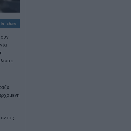
Θερμοκρασία-ρεκόρ στο Χονγκ Κονγκ: Τι
έδειξε το θερμόμετρο
Σε συναγερμό η χώρα για τις φωτιές:
share
Ισχυροί άνεμοι έως 9 μποφόρ και πάνω
από 400 πυρκαγιές σε 10 ημέρες
σουν
νία
τη
δήλωσε
ην
ταξύ
ερχόμενη
 εντός