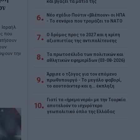
και βγάζει τα μάτια της
ων
Νέο σχέδιο Πούτιν «βλέπουν» οι ΗΠΑ
6
- Το σενάριο που τρομάζει το ΝΑΤΟ
 Ισραήλ
ύς που
Ο δρόμος προς το 2027 και η κρίση
7
ατήσουν
αξιοπιστίας της αντιπολίτευσης
ουν
ύψουν την
Τα πρωτοσέλιδα των πολιτικών και
8
αθλητικών εφημερίδων (03-08-2026)
Άρχισε ο τζόγος για τον επόμενο
9
πρωθυπουργό - Το μεγάλο φαβορί,
το αουτσάιντερ και η... έκπληξη
Γιατί τα «ήρεμα νερά» με την Τουρκία
10
αποτελούν το ισχυρότερο
γεωπολιτικό όπλο της Ελλάδας