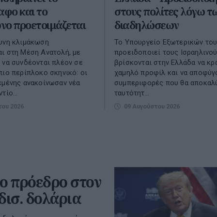
αφο και το
στους πολίτες λόγω τ
νο προετοιμάζεται
διαδηλώσεων
υνη κλιμάκωση
Το Υπουργείο Εξωτερικών του
ι στη Μέση Ανατολή, με
προειδοποιεί τους Ισραηλινο
 να συνδέονται πλέον σε
βρίσκονται στην Ελλάδα να κρ
πιο περίπλοκο σκηνικό: οι
χαμηλό προφίλ και να αποφύγ
εμένης ανακοίνωσαν νέα
συμπεριφορές που θα αποκαλ
τίο...
ταυτότητ...
του 2026
09 Αυγούστου 2026
έο πρόεδρο στον
δισ. δολάρια