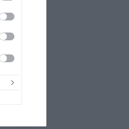
αστε ένα
τό
ιουργία
ν του
Τέξας: