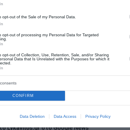
ονται.
In
o opt-out of the Sale of my Personal Data.
ιαζόμαστε ένα διπλωματικό και πολιτικό σκέλος, χρειαζόμ
In
και χρειαζόμαστε κάποιο στρατιωτικό σχεδιασμό, και αυ
to opt-out of processing my Personal Data for Targeted
ing.
In
υν σε τηλεδιάσκεψη περίπου 40 χωρών, με στόχο τη δημ
o opt-out of Collection, Use, Retention, Sale, and/or Sharing
της ασφαλούς διέλευσης της ναυτιλίας μέσω των Στενώ
ersonal Data that Is Unrelated with the Purposes for which it
lected.
In
μονες νεκροί ή αγνοούμενοι τα τελευταία τρία χρόνια
consents
λευταίο διάλογο της 7χρονης με τον δολοφόνο της στο 
CONFIRM
α Λιβάνου-Ισραήλ ενδέχεται να έχει ήδη υπονομευτεί
Data Deletion
Data Access
Privacy Policy
ο Lykavitos.gr στο Google News