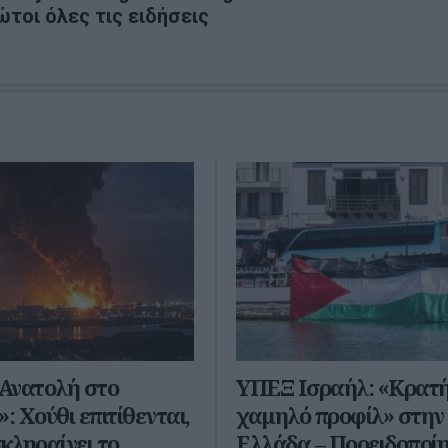
ώτοι όλες τις ειδήσεις
Ανατολή στο
ΥΠΕΞ Ισραήλ: «Κρατ
: Χούθι επιτίθενται,
χαμηλό προφίλ» στην
σκληραίνει το
Ελλάδα – Προειδοποί