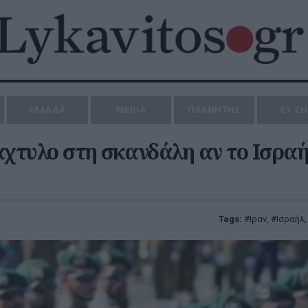
ΕΛΛΑΔΑ
MEDIA
ΠΛΑΝΗΤΗΣ
ΕΥ Ζ
δάχτυλο στη σκανδάλη αν το Ισρα
Tags:
Ιραν
,
Ισραήλ