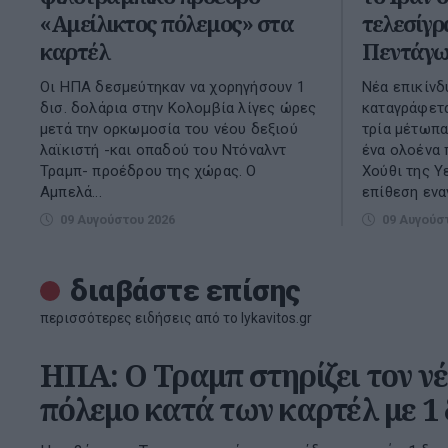
«Αμείλικτος πόλεμος» στα
τελεσίγρ
καρτέλ
Πεντάγω
Οι ΗΠΑ δεσμεύτηκαν να χορηγήσουν 1
Νέα επικίνδ
δισ. δολάρια στην Κολομβία λίγες ώρες
καταγράφετα
μετά την ορκωμοσία του νέου δεξιού
τρία μέτωπα
λαϊκιστή -και οπαδού του Ντόναλντ
ένα ολοένα 
Τραμπ- προέδρου της χώρας. Ο
Χούθι της Υ
Αμπελά...
επίθεση εναν
09 Αυγούστου 2026
09 Αυγούσ
διαβάστε επίσης
περισσότερες ειδήσεις από το lykavitos.gr
ΗΠΑ: Ο Τραμπ στηρίζει τον ν
πόλεμο κατά των καρτέλ με 1 