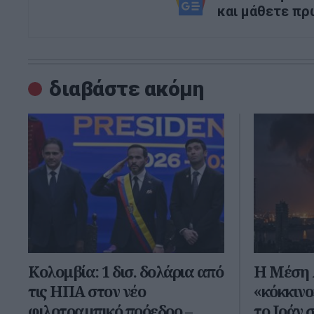
και μάθετε πρ
διαβάστε ακόμη
Κολομβία: 1 δισ. δολάρια από
Η Μέση 
τις ΗΠΑ στον νέο
«κόκκινο»
φιλοτραμπικό πρόεδρο –
το Ιράν 