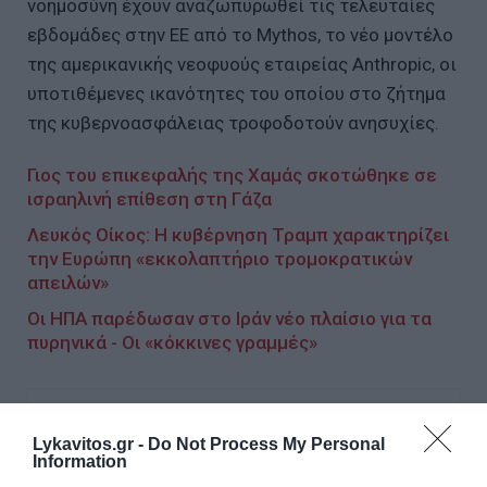
νοημοσύνη έχουν αναζωπυρωθεί τις τελευταίες
εβδομάδες στην ΕΕ από το Mythos, το νέο μοντέλο
της αμερικανικής νεοφυούς εταιρείας Anthropic, οι
υποτιθέμενες ικανότητες του οποίου στο ζήτημα
της κυβερνοασφάλειας τροφοδοτούν ανησυχίες.
Γιος του επικεφαλής της Χαμάς σκοτώθηκε σε
ισραηλινή επίθεση στη Γάζα
Λευκός Οίκος: Η κυβέρνηση Τραμπ χαρακτηρίζει
την Ευρώπη «εκκολαπτήριο τρομοκρατικών
απειλών»
Οι ΗΠΑ παρέδωσαν στο Ιράν νέο πλαίσιο για τα
πυρηνικά - Οι «κόκκινες γραμμές»
Ακολουθήστε το Lykavitos.gr
Lykavitos.gr -
Do Not Process My Personal
στο Google News
Information
και μάθετε πρώτοι όλες τις