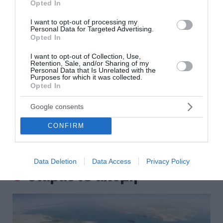
Opted In
Ποιο λάθος κάνουμε όταν κόβουμε το καρπούζι
I want to opt-out of processing my
Personal Data for Targeted Advertising.
Θρίλερ στον Λυκαβηττό: Εξετάζεται η διαδρομή της
Opted In
57χρονης από την Κυψέλη
I want to opt-out of Collection, Use,
Retention, Sale, and/or Sharing of my
Ρέθυμνο: Άγριος ξυλοδαρμός 51χρονου Βρετανού – Πέντε
Personal Data that Is Unrelated with the
συλλήψεις
Purposes for which it was collected.
Opted In
Συρία: Πώς ένα ξεχασμένο σημειωματάριο οδήγησε στα
ίχνη αρχικατασκόπου του Άσαντ
Google consents
CONFIRM
Λόττο: Τα αποτελέσματα της κλήρωσης του Σαββάτου
ΟΛΕΣ ΟΙ ΕΙΔΗΣΕΙΣ →
Data Deletion
Data Access
Privacy Policy
διαβάστε ακόμη