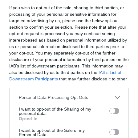
ειδήσεις
If you wish to opt-out of the sale, sharing to third parties, or
processing of your personal or sensitive information for
targeted advertising by us, please use the below opt-out
section to confirm your selection. Please note that after your
opt-out request is processed you may continue seeing
Ροή ειδήσεων
interest-based ads based on personal information utilized by
us or personal information disclosed to third parties prior to
Χανιά: 17χρονη κατήγγειλε ότι 24χρονος την κλείδωσε σε
your opt-out. You may separately opt-out of the further
σπίτι – Συνελήφθη για ενδοοικογενειακή βία
disclosure of your personal information by third parties on the
IAB’s list of downstream participants. This information may
Κολομβία: 1 δισ. δολάρια από τις ΗΠΑ στον νέο
also be disclosed by us to third parties on the
IAB’s List of
φιλοτραμπικό πρόεδρο – «Αμείλικτος πόλεμος» στα
Downstream Participants
that may further disclose it to other
καρτέλ
third parties.
Σοβαρό τροχαίο στο Λαγονήσι: Μηχανή της ΔΙΑΣ
Please note that this website/app uses one or more Google
Personal Data Processing Opt Outs
συγκρούστηκε με αυτοκίνητο – Δύο αστυνομικοί
services and may gather and store information including but
τραυματίες
not limited to your visit or usage behaviour. You may click to
I want to opt-out of the Sharing of my
personal data.
grant or deny consent to Google and its third-party tags to
Σαν σήμερα - 9 Αυγούστου
Opted In
use your data for below specified purposes in below Google
consent section.
I want to opt-out of the Sale of my
Το Πατητήρι Αλοννήσου
Personal Data.