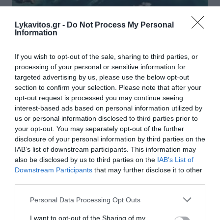
Lykavitos.gr -
Do Not Process My Personal
Ιράν: Σχέδιο για απαγόρευση
Information
διέλευσης αμερικανικών και
If you wish to opt-out of the sale, sharing to third parties, or
ισραηλινών πλοίων από τα Στενά
processing of your personal or sensitive information for
του Ορμούζ
targeted advertising by us, please use the below opt-out
section to confirm your selection. Please note that after your
opt-out request is processed you may continue seeing
Νέα ένταση διαμορφώνεται στον Περσικό Κόλπο,
interest-based ads based on personal information utilized by
καθώς το Ιράν εξετάζει σχέδιο νόμου που προβλέπει
us or personal information disclosed to third parties prior to
την απαγόρευση διέλευσης πλοίων των Ηνωμένων
your opt-out. You may separately opt-out of the further
Πολιτειών, του Ισραήλ και άλλων χωρών που
disclosure of your personal information by third parties on the
χαρακτηρίζει ως «εχθρικές» α...
IAB’s list of downstream participants. This information may
08:16 | 07 Αυγούστου 2026
Πλανήτης
also be disclosed by us to third parties on the
IAB’s List of
Downstream Participants
that may further disclose it to other
third parties.
Please note that this website/app uses one or more Google
Personal Data Processing Opt Outs
services and may gather and store information including but
not limited to your visit or usage behaviour. You may click to
I want to opt-out of the Sharing of my