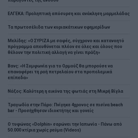
ΕΛΓΕΚΑ: Προληπτική απόσυρση και ανάκληση μαρμελάδας
Τα πρωτοσέλιδα των κυριακάτικων εφημερίδων
Μελίδης: «Ο ΣΥΡΙΖΑ με σαφές, σύγχρονο και κατανοητό
πρόγραμμα απευθύνεται πλέον σε όλες και όλους που
θέλουν την πολιτική αλλαγή να γίνει πράξη»
Βανς: «Η Συμφωνία για το Ορμούζ θα μπορούσε να
επαναφέρει τη ροή πετρελαίου στα προπολεμικά
επίπεδα»
Νάξος: Καλύτερη η εικόνα της φωτιάς στη Μικρή Βίγλα
Τραγωδία στην Πάρο: Πνίγηκε 4χρονος σε πισίνα beach
bar - Προσήχθησαν ιδιοκτήτης και γονείς
Ο τυφώνας «Dolphin» σαρώνει την Ιαπωνία - Πάνω από
50.000 κτίρια χωρίς ρεύμα (Videos)