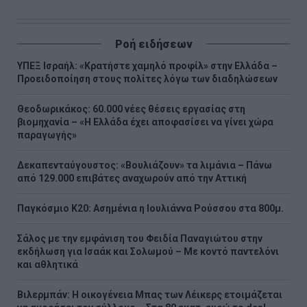
Ροή ειδήσεων
ΥΠΕΞ Ισραήλ: «Κρατήστε χαμηλό προφίλ» στην Ελλάδα –
Προειδοποίηση στους πολίτες λόγω των διαδηλώσεων
Θεοδωρικάκος: 60.000 νέες θέσεις εργασίας στη
βιομηχανία – «Η Ελλάδα έχει αποφασίσει να γίνει χώρα
παραγωγής»
Δεκαπενταύγουστος: «Βουλιάζουν» τα λιμάνια – Πάνω
από 129.000 επιβάτες αναχωρούν από την Αττική
Παγκόσμιο Κ20: Ασημένια η Ιουλιάννα Ρούσσου στα 800μ.
Σάλος με την εμφάνιση του Φειδία Παναγιώτου στην
εκδήλωση για Ισαάκ και Σολωμού – Με κοντό παντελόνι
και αθλητικά
Βιλερμπάν: Η οικογένεια Μπας των Λέικερς ετοιμάζεται