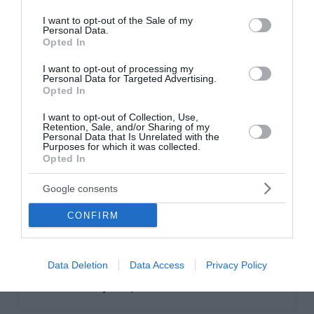
use your data for below specified purposes in below Google
consent section.
I want to opt-out of the Sale of my
Ο Φουκουγιάμα δεν χάνει την αισιοδοξία του ότι
Personal Data.
Opted In
μια ήττα της Ρωσίας ενδεχομένως να οδηγήσει
στην αποφυγή επανάληψης ενός τέτοιου κύκλου:
I want to opt-out of processing my
Personal Data for Targeted Advertising.
«Θα μπορούσε να είναι μια επαρκής υπενθύμιση
Opted In
για το ποιες είναι οι εναλλακτικές στον
I want to opt-out of Collection, Use,
φιλελευθερισμό. Ας ελπίσουμε ότι θα αποφύγουμε
Retention, Sale, and/or Sharing of my
Personal Data that Is Unrelated with the
να διανύσουμε τον πλήρη κύκλο, όπως κάναμε τον
Purposes for which it was collected.
Opted In
20ό αιώνα, κάτι που θα ήταν πραγματικά τρομερό»,
καταλήγει.
Google consents
CONFIRM
Ακολουθήστε το Lykavitos.gr
στο Google News
Data Deletion
Data Access
Privacy Policy
και μάθετε πρώτοι όλες τις
ειδήσεις