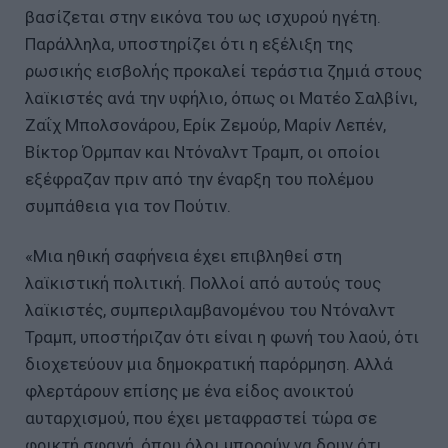
βασίζεται στην εικόνα του ως ισχυρού ηγέτη.
Παράλληλα, υποστηρίζει ότι η εξέλιξη της
ρωσικής εισβολής προκαλεί τεράστια ζημιά στους
λαϊκιστές ανά την υφήλιο, όπως οι Ματέο Σαλβίνι,
Ζαΐχ Μπολσονάρου, Ερίκ Ζεμούρ, Μαρίν Λεπέν,
Βίκτορ Όρμπαν και Ντόναλντ Τραμπ, οι οποίοι
εξέφραζαν πριν από την έναρξη του πολέμου
συμπάθεια για τον Πούτιν.
«Μια ηθική σαφήνεια έχει επιβληθεί στη
λαϊκιστική πολιτική. Πολλοί από αυτούς τους
λαϊκιστές, συμπεριλαμβανομένου του Ντόναλντ
Τραμπ, υποστήριζαν ότι είναι η φωνή του λαού, ότι
διοχετεύουν μια δημοκρατική παρόρμηση. Αλλά
φλερτάρουν επίσης με ένα είδος ανοικτού
αυταρχισμού, που έχει μεταφραστεί τώρα σε
φρικτή σφαγή, όπου όλοι μπορούν να δουν ότι