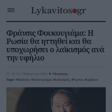
Φράνσις Φουκουγιάμα: Η
Ρωσία θα ηττηθεί και θα
υποχωρήσει ο λαϊκισμός ανά
την υφήλιο
13:12 | 18 Μαρτίου 2022
Πλανήτης
Tags:
Φράνσις Φουκουγιάμα
,
λαϊκισμός
,
Ρωσία
,
υφήλιος