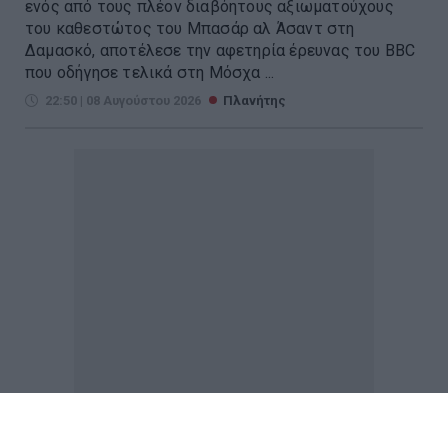
ενός από τους πλέον διαβόητους αξιωματούχους
του καθεστώτος του Μπασάρ αλ Άσαντ στη
Δαμασκό, αποτέλεσε την αφετηρία έρευνας του BBC
που οδήγησε τελικά στη Μόσχα ...
22:50 | 08 Αυγούστου 2026
Πλανήτης