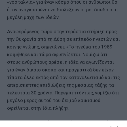
«νοσταλγία» για έναν κόσμο όπου οι άνθρωποι θα
ήταν αναγκασμένοι να διαλέξουν στρατόπεδο στη
μεγάλη μάχη των ιδεών.
Αναφερόμενος τώρα στην τεράστια στήριξη προς
την Ουκρανία από τη Δύση σε επίπεδο ηγεσιών και
κοινής γνώμης, σημειώνει: «Το πνεύμα του 1989
κοιμήθηκε και τώρα αφυπνίζεται. Νομίζω ότι
στους ανθρώπους αρέσει η ιδέα να αγωνίζονται
για έναν δίκαιο σκοπό και πραγματικά δεν είχαν
τίποτα άλλο εκτός από τον καταναλωτισμό και τις
απερίσκεπτες επιδιώξεις της μεσαίας τάξης τα
τελευταία 30 χρόνια. Παρεμπιπτόντως, νομίζω ότι
μεγάλο μέρος αυτού του δεξιού λαϊκισμού
οφείλεται στην ίδια πλήξη» .
«Ο φιλελευθερισμός», σημειώνει ο Φουκουγιάμα,