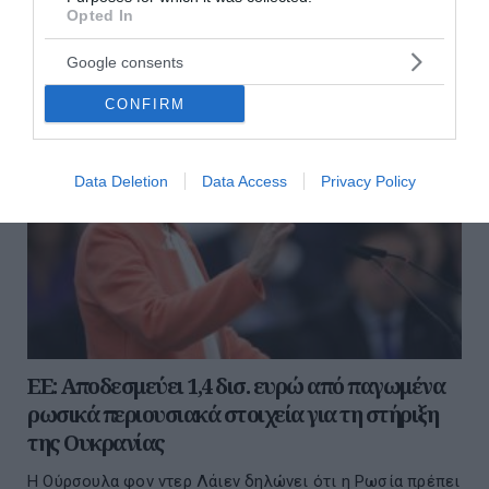
Opted In
Google consents
CONFIRM
Data Deletion
Data Access
Privacy Policy
ΕΕ: Αποδεσμεύει 1,4 δισ. ευρώ από παγωμένα
ρωσικά περιουσιακά στοιχεία για τη στήριξη
της Ουκρανίας
Η Ούρσουλα φον ντερ Λάιεν δηλώνει ότι η Ρωσία πρέπει