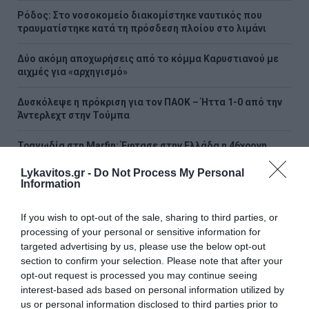
Ρόδος: Στο νοσοκομείο διακομίστηκε ναυτικός που
τραυματίστηκε κατά τη πρόσδεση πλοίου στο λιμάνι
Δύο ακόμη αποχωρήσεις από το κόμμα Καρυστιανού με
αιχμές για «αρχηγισμό»
Δυσκόλεψε η πρόκριση για τον ΠΑΟΚ – Ήττα 1-0 από την
Άντερλεχτ στην Τούμπα
Τραγωδία στη Marfin: Έφτασε στην Ελλάδα η 46χρονη
κατηγορούμενη που είχε συλληφθεί στο Λονδίνο
Lykavitos.gr -
Do Not Process My Personal
Information
Τζόκερ: Η κλήρωση της Πέμπτης - Οι τυχεροί αριθμοί
If you wish to opt-out of the sale, sharing to third parties, or
ΟΛΕΣ ΟΙ ΕΙΔΗΣΕΙΣ →
processing of your personal or sensitive information for
targeted advertising by us, please use the below opt-out
διαβάστε ακόμη
section to confirm your selection. Please note that after your
opt-out request is processed you may continue seeing
interest-based ads based on personal information utilized by
us or personal information disclosed to third parties prior to