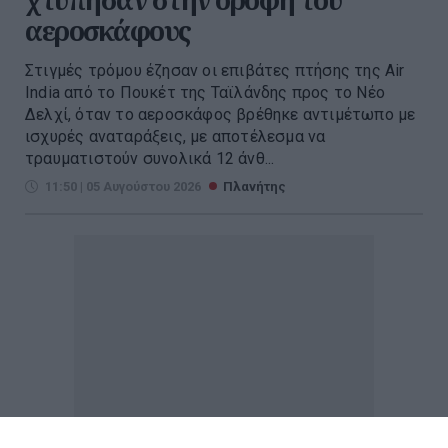
αεροσκάφους
Στιγμές τρόμου έζησαν οι επιβάτες πτήσης της Air
India από το Πουκέτ της Ταϊλάνδης προς το Νέο
Δελχί, όταν το αεροσκάφος βρέθηκε αντιμέτωπο με
ισχυρές αναταράξεις, με αποτέλεσμα να
τραυματιστούν συνολικά 12 άνθ...
11:50 | 05 Αυγούστου 2026
Πλανήτης