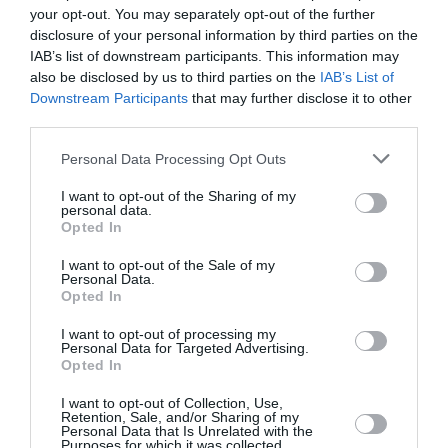
your opt-out. You may separately opt-out of the further
disclosure of your personal information by third parties on the
IAB’s list of downstream participants. This information may
also be disclosed by us to third parties on the
IAB’s List of
Downstream Participants
that may further disclose it to other
third parties.
Please note that this website/app uses one or more Google
Personal Data Processing Opt Outs
services and may gather and store information including but
not limited to your visit or usage behaviour. You may click to
I want to opt-out of the Sharing of my
personal data.
grant or deny consent to Google and its third-party tags to
Opted In
use your data for below specified purposes in below Google
consent section.
Τεχεράνη: Πιθανός ο αποκλεισμός των Στενών
I want to opt-out of the Sale of my
Personal Data.
του Ορμούζ για «εχθρικά» πλοία – Σκέψεις για
Opted In
επιβολή προστίμων έως 20% του φορτίου
I want to opt-out of processing my
Personal Data for Targeted Advertising.
Το αρχικό κείμενο της συμφωνίας που επετεύχθη με το
Opted In
Ομάν για τα Στενά του Ορμούζ εξετάζει το Κοινοβούλιο
του Ιράν. Το νομοσχέδιο θα απαγορεύει σε «πλοία από
I want to opt-out of Collection, Use,
εχθρικές χώρες» να ταξ...
Retention, Sale, and/or Sharing of my
Personal Data that Is Unrelated with the
Purposes for which it was collected.
06 Αυγούστου 2026