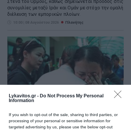
Στενά του Ορμούζ, καθώς σημειώνεται πρόοδος στις
συνομιλίες μεταξύ Ιράν και Ομάν με στόχο την ομαλή
διέλευση των εμπορικών πλοίων.
10:00 | 08 Αυγούστου 2026
Πλανήτης
Lykavitos.gr -
Do Not Process My Personal
Information
If you wish to opt-out of the sale, sharing to third parties, or
processing of your personal or sensitive information for
Ταϊλάνδη: Μαθητής άνοιξε πυρ
targeted advertising by us, please use the below opt-out