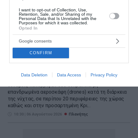
I want to opt-out of Collection, Use,
Retention, Sale, and/or Sharing of my
Personal Data that Is Unrelated with the
Purposes for which it was collected.
Opted In
Google consents
Μαζική επίθεση με drones: Η
CONFIRM
Ρωσία ανακοινώνει 605
καταρρίψεις
Data Deletion
Data Access
Privacy Policy
Η Ρωσία ανακοίνωσε ότι οι αντιαεροπορικές της
δυνάμεις κατέρριψαν 605 ουκρανικά μη
επανδρωμένα αεροσκάφη (drones) κατά τη διάρκεια
της νύχτας, σε περίπου 20 περιφέρειες της χώρας
καθώς και στην προσαρτημένη Κρι...
10:30 | 06 Αυγούστου 2026
Πλανήτης