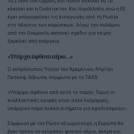
τα Στενά του Ορμούζ και πλέον απειλεί να τα
κλείσει και η Ουάσιγκτον. Και παράλληλα, ενώ η ΕΕ
έχει απαγορεύσει τις εισαγωγές από τη Ρωσία
στο πλαίσιο των κυρώσεων, λόγω του πολέμου
από την Ουκρανία, εκπονεί σχέδιο για να μην
ξεμείνει από ενέργεια.
«Υπάρχει άφθονο αέριο…»
Ο εκπρόσωπος Τύπου του Κρεμλίνου, Ντμίτρι
Πεσκόφ, δήλωσε, σύμφωνα με το TASS:
«Υπάρχει άφθονο από αυτό το παρόν. Όμως οι
εναλλακτικές αγορές είναι πολύ λαίμαργες,
υπάρχουν πάρα πολλά αιτήματα για εφοδιασμούς».
Σύμφωνα με τον Ρώσο αξιωματούχο, η Ευρώπη θα
βρει τρόπο να αγοράσει φυσικό αέριο, ακόμη και