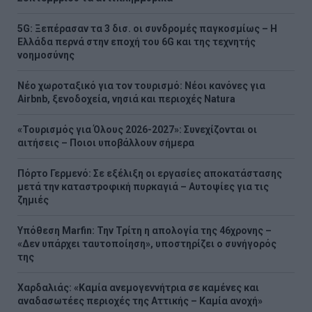
5G: Ξεπέρασαν τα 3 δισ. οι συνδρομές παγκοσμίως – Η
Ελλάδα περνά στην εποχή του 6G και της τεχνητής
νοημοσύνης
Νέο χωροταξικό για τον τουρισμό: Νέοι κανόνες για
Airbnb, ξενοδοχεία, νησιά και περιοχές Natura
«Τουρισμός για Όλους 2026-2027»: Συνεχίζονται οι
αιτήσεις – Ποιοι υποβάλλουν σήμερα
Πόρτο Γερμενό: Σε εξέλιξη οι εργασίες αποκατάστασης
μετά την καταστροφική πυρκαγιά – Αυτοψίες για τις
ζημιές
Υπόθεση Marfin: Την Τρίτη η απολογία της 46χρονης –
«Δεν υπάρχει ταυτοποίηση», υποστηρίζει ο συνήγορός
της
Χαρδαλιάς: «Καμία ανεμογεννήτρια σε καμένες και
αναδασωτέες περιοχές της Αττικής – Καμία ανοχή»