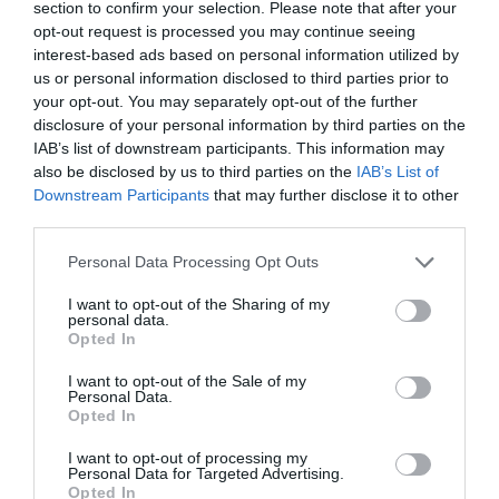
section to confirm your selection. Please note that after your
σε σχολείο – Νεκρός
opt-out request is processed you may continue seeing
εκπαιδευτικός και τέσσερις
interest-based ads based on personal information utilized by
us or personal information disclosed to third parties prior to
τραυματίες
your opt-out. You may separately opt-out of the further
disclosure of your personal information by third parties on the
Σοκ έχει προκαλέσει στην Ταϊλάνδη η ένοπλη
IAB’s list of downstream participants. This information may
επίθεση σε σχολείο στην επαρχία Νονταμπούρι,
also be disclosed by us to third parties on the
IAB’s List of
βόρεια της Μπανγκόκ, όπου μαθητής άνοιξε πυρ
Downstream Participants
that may further disclose it to other
μέσα στις εγκαταστάσεις του σχολείου, με
third parties.
αποτέλεσμα να χάσει τη ζωή του ένας ...
Please note that this website/app uses one or more Google
Personal Data Processing Opt Outs
08:36 | 07 Αυγούστου 2026
Πλανήτης
services and may gather and store information including but
not limited to your visit or usage behaviour. You may click to
I want to opt-out of the Sharing of my
personal data.
grant or deny consent to Google and its third-party tags to
Opted In
use your data for below specified purposes in below Google
consent section.
I want to opt-out of the Sale of my
Personal Data.
Opted In
I want to opt-out of processing my
Personal Data for Targeted Advertising.
Opted In