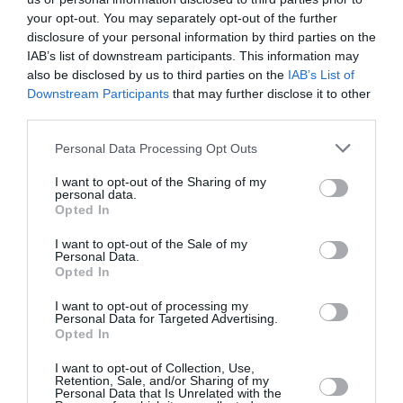
σπάνια ευκαιρία να με...
your opt-out. You may separately opt-out of the further
21:20 | 06 Αυγούστου 2026
Πλανήτης
disclosure of your personal information by third parties on the
IAB’s list of downstream participants. This information may
also be disclosed by us to third parties on the
IAB’s List of
Downstream Participants
that may further disclose it to other
third parties.
Please note that this website/app uses one or more Google
Personal Data Processing Opt Outs
services and may gather and store information including but
not limited to your visit or usage behaviour. You may click to
I want to opt-out of the Sharing of my
personal data.
grant or deny consent to Google and its third-party tags to
Opted In
use your data for below specified purposes in below Google
consent section.
I want to opt-out of the Sale of my
Personal Data.
Opted In
I want to opt-out of processing my
Personal Data for Targeted Advertising.
Opted In
Τουρκία, Σαουδική Αραβία και
I want to opt-out of Collection, Use,
Πακιστάν ενισχύουν τη
Retention, Sale, and/or Sharing of my
Personal Data that Is Unrelated with the