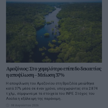
Αμαζόνιος: Στο χαμηλότερο επίπεδο δεκαετίας
η αποψίλωση – Μείωση 37%
Η αποψίλωση του Αμαζονίου στη Βραζιλία μειώθηκε
κατά 37% μέσα σε έναν χρόνο, υποχωρώντας στα 2.874
τ.χλμ., σύμφωνα με τα στοιχεία του INPE. Στόχος του
Λούλα η εξάλειψη της παράνομη...
08 Αυγούστου 2026