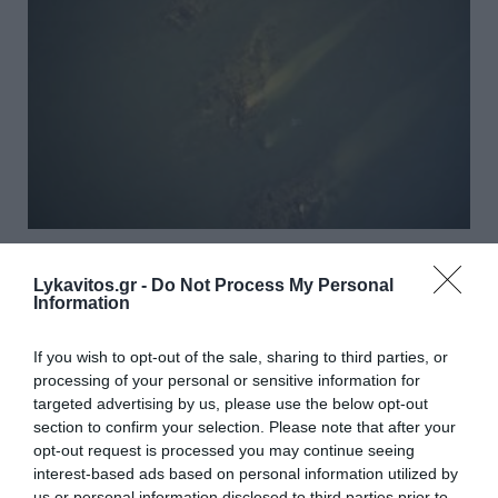
Έπεσε η στάθμη του Δούναβη
και φάνηκαν τα θεμέλια αρχαίας
Lykavitos.gr -
Do Not Process My Personal
Information
γέφυρας του Μεγάλου
Κωνσταντίνου (Photos)
If you wish to opt-out of the sale, sharing to third parties, or
processing of your personal or sensitive information for
targeted advertising by us, please use the below opt-out
Η στάθμη του νερού στον ποταμό Δούναβη έχει
section to confirm your selection. Please note that after your
πέσει σε χαμηλά επίπεδα και ήρθαν στην επιφάνεια
opt-out request is processed you may continue seeing
τμήματα από τα θεμέλια της αρχαίας Γέφυρας του
interest-based ads based on personal information utilized by
Κωνσταντίνου. Οι Βούλγαροι αρχαιολόγοι έχουν μια
us or personal information disclosed to third parties prior to