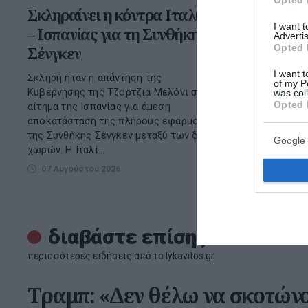
Σκληραίνει η κόντρα Ιταλίας
Σενάρια 
I want 
– Ισπανίας για τη Συνθήκη
Χαμενεΐ:
Advertis
Opted 
Σένγκεν
την κατά
του και 
I want t
Σκληρή ήταν η απάντηση της
of my P
μυστήρι
Κυβέρνησης της Τζόρτζια Μελόνι στο
was col
Opted 
αίτημα της Ισπανίας για άμεση
Διεθνή δημο
αποκατάσταση της πλήρους εφαρμογής
κατάσταση τ
της Συνθήκης Σένγκεν μεταξύ των δύο
Google 
Χαμενεΐ και
χωρών. Η Ιταλί...
του από τη 
07 Αυγούστου 2026
07 Αυγούσ
διαβάστε επίσης
περισσότερες ειδήσεις από το lykavitos.gr
Τραμπ: «Δεν θέλω να σκοτών