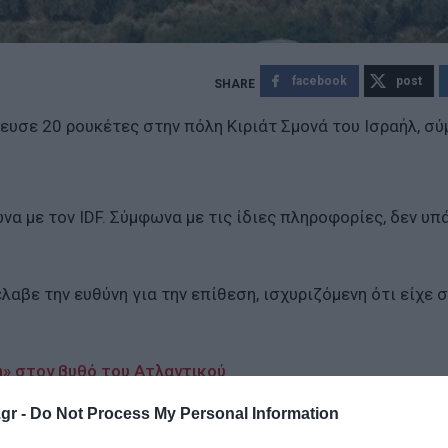
facebook
post
ευσε 20 ρουκέτες στην πόλη Κιριάτ Σμονά του Ισραήλ, σ
α με τον IDF. Σύμφωνα με τις ίδιες πληροφορίες, δεν υπ
αβε την ευθύνη για την επίθεση, ισχυριζόμενη ότι είχε 
n» στον βυθό του Ατλαντικού
αυματίες, εξερράγησαν ασύρματοι (Videos&Photos)
gr -
Do Not Process My Personal Information
σε τους βομβητές της Χεζμπολάχ