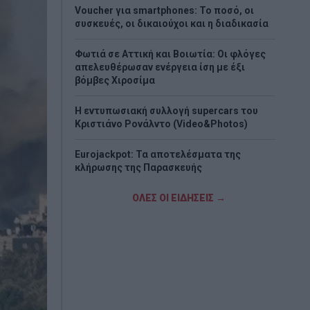
Voucher για smartphones: Το ποσό, οι
συσκευές, οι δικαιούχοι και η διαδικασία
Φωτιά σε Αττική και Βοιωτία: Οι φλόγες
απελευθέρωσαν ενέργεια ίση με έξι
βόμβες Χιροσίμα
H εντυπωσιακή συλλογή supercars του
Κριστιάνο Ρονάλντο (Video&Photos)
Eurojackpot: Τα αποτελέσματα της
κλήρωσης της Παρασκευής
Νέο σχέδιο Πούτιν «βλέπουν» οι ΗΠΑ - Το
ΟΛΕΣ ΟΙ ΕΙΔΗΣΕΙΣ →
σενάριο που τρομάζει το ΝΑΤΟ
Στα «Παραπολιτικά»: Προς 30.000
προσλήψεις - Όλο το σχέδιο του
υπουργείου Εσωτερικών
Σκέρτσος: «ΠΑΣΟΚ και ΕΛΑΣ υποκαθιστούν