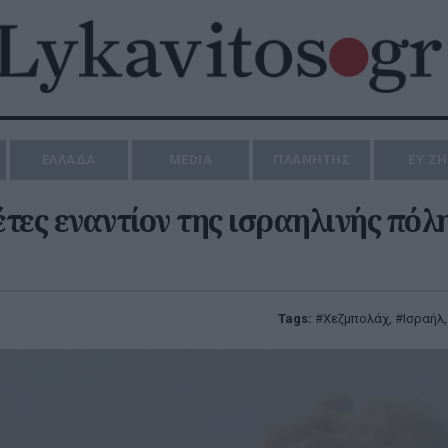
ΕΛΛΑΔΑ
MEDIA
ΠΛΑΝΗΤΗΣ
ΕΥ Ζ
τες εναντίον της ισραηλινής πόλ
Tags:
Χεζμπολάχ
,
Ισραήλ