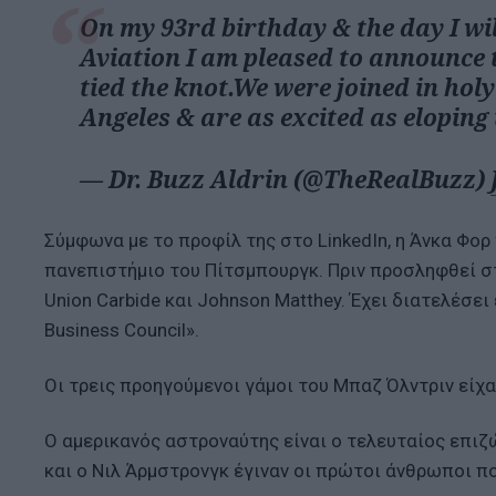
On my 93rd birthday & the day I wil
Aviation I am pleased to announce 
tied the knot.We were joined in hol
Angeles & are as excited as eloping
— Dr. Buzz Aldrin (@TheRealBuzz)
Σύμφωνα με το προφίλ της στο LinkedIn, η Άνκα Φορ
πανεπιστήμιο του Πίτσμπουργκ. Πριν προσληφθεί στη
Union Carbide και Johnson Matthey. Έχει διατελέσει
Business Council».
Οι τρεις προηγούμενοι γάμοι του Μπαζ Όλντριν είχα
Ο αμερικανός αστροναύτης είναι ο τελευταίος επιζ
και ο Νιλ Άρμστρονγκ έγιναν οι πρώτοι άνθρωποι πο