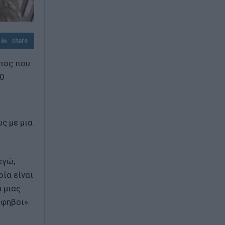
μας πολιτικής
Προ των πυλών: το smart #2 βγαίνει
στους δρόμους μέσα από τοιχογραφίες
share
σε όλον τον κόσμο
πος που
20
ς με μια
εγώ,
ία είναι
 μιας
έφηβοι».