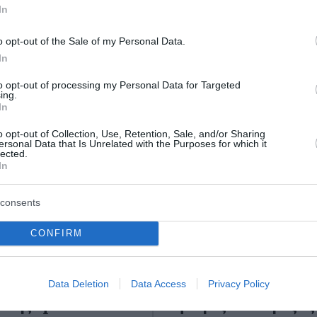
ο Lykavitos.gr στο Google News
In
ώτοι όλες τις ειδήσεις
o opt-out of the Sale of my Personal Data.
In
to opt-out of processing my Personal Data for Targeted
ing.
In
o opt-out of Collection, Use, Retention, Sale, and/or Sharing
ersonal Data that Is Unrelated with the Purposes for which it
lected.
In
consents
CONFIRM
ήνη συνετρίβη τμήμα
Ινδία: 12 τραυματίες 
Data Deletion
Data Access
Privacy Policy
υ της SpaceX
σφοδρές αναταράξεις