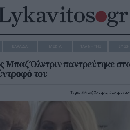
ΕΛΛΑΔΑ
MEDIA
ΠΛΑΝΗΤΗΣ
ΕΥ Ζ
ς Μπαζ Όλντριν παντρεύτηκε στα
σύντροφό του
Tags:
Μπαζ Όλντριν
,
αστροναύ