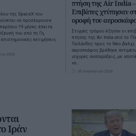
πτήση της Air India –
Επιβάτες χτύπησαν σ
λου της SpaceX του
οροφή του αεροσκάφ
φαίνεται να προσέκρουσε
 περίπου 19 μήνες έπειτα
Στιγμές τρόμου έζησαν οι επι
όξευσή του από τη Γη,
πτήσης της Air India από το Π
επιστημονικές εκτιμήσεις.
Ταϊλάνδης προς το Νέο Δελχί,
αεροσκάφος βρέθηκε αντιμέτ
του 2026
ισχυρές αναταράξεις, με αποτ
να...
05 Αυγούστου 2026
ονται
ο Ιράν