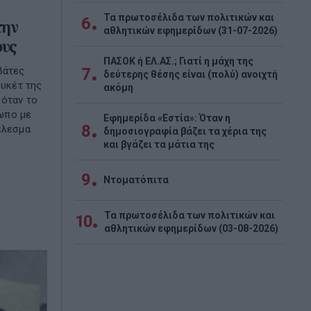
Τα πρωτοσέλιδα των πολιτικών και
6
την
αθλητικών εφημερίδων (31-07-2026)
ους
ΠΑΣΟΚ ή ΕΛ.ΑΣ.; Γιατί η μάχη της
7
βάτες
δεύτερης θέσης είναι (πολύ) ανοιχτή
ουκέτ της
ακόμη
 όταν το
ωπο με
Εφημερίδα «Εστία»: Όταν η
8
έλεσμα
δημοσιογραφία βάζει τα χέρια της
και βγάζει τα μάτια της
9
Ντοματόπιτα
Τα πρωτοσέλιδα των πολιτικών και
10
αθλητικών εφημερίδων (03-08-2026)