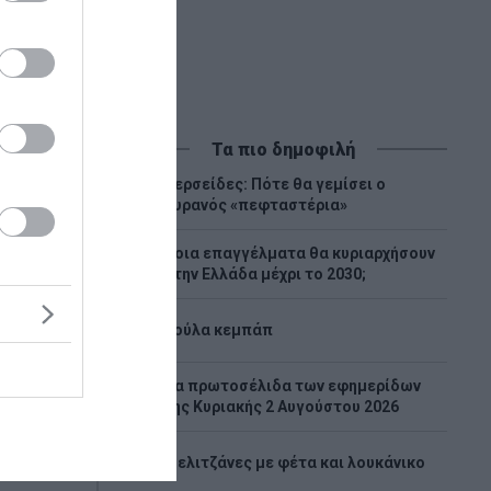
Τα πιο δημοφιλή
Περσείδες: Πότε θα γεμίσει ο
1
ουρανός «πεφταστέρια»
Ποια επαγγέλματα θα κυριαρχήσουν
2
στην Ελλάδα μέχρι το 2030;
3
Λούλα κεμπάπ
Tα πρωτοσέλιδα των εφημερίδων
4
της Κυριακής 2 Αυγούστου 2026
από
5
Μελιτζάνες με φέτα και λουκάνικο
 σε