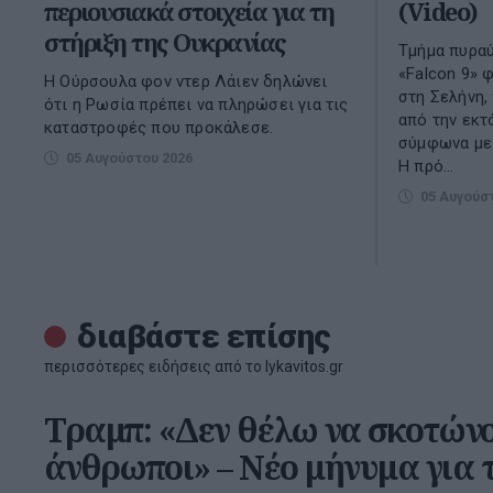
περιουσιακά στοιχεία για τη
(Video)
στήριξη της Ουκρανίας
Τμήμα πυραύ
«Falcon 9» 
Η Ούρσουλα φον ντερ Λάιεν δηλώνει
στη Σελήνη,
ότι η Ρωσία πρέπει να πληρώσει για τις
από την εκτ
καταστροφές που προκάλεσε.
σύμφωνα με 
05 Αυγούστου 2026
Η πρό...
05 Αυγούσ
διαβάστε επίσης
περισσότερες ειδήσεις από το lykavitos.gr
Τραμπ: «Δεν θέλω να σκοτών
άνθρωποι» – Νέο μήνυμα για τ