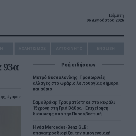
Πέμπτη
06 Αυγούστου 2026
ΗΝ
ΑΘΛΗΤΙΣΜΟΣ
AYTOKINHTO
ENGLISH
 93α
Ροή ειδήσεων
Μετρό Θεσσαλονίκης: Προσωρινές
αλλαγές στο ωράριο λειτουργίας σήμερα
και αύριο
της
,
γαμος
Σαμοθράκη: Τραυματίστηκε στο κεφάλι
15χρονη στη Γριά Βάθρα - Επιχείρηση
διάσωσης από την Πυροσβεστική
Η νέα Mercedes-Benz GLB:
επαναπροσδιορίζει την οικογενειακή