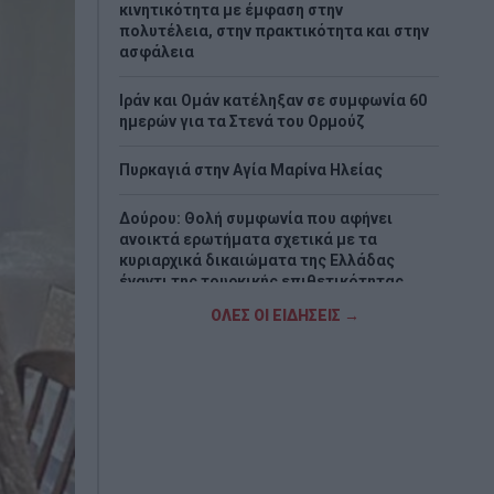
κινητικότητα με έμφαση στην
πολυτέλεια, στην πρακτικότητα και στην
ασφάλεια
Ιράν και Ομάν κατέληξαν σε συμφωνία 60
ημερών για τα Στενά του Ορμούζ
Πυρκαγιά στην Aγία Μαρίνα Ηλείας
Δούρου: Θολή συμφωνία που αφήνει
ανοικτά ερωτήματα σχετικά με τα
κυριαρχικά δικαιώματα της Ελλάδας
έναντι της τουρκικής επιθετικότητας
ΟΛΕΣ ΟΙ ΕΙΔΗΣΕΙΣ →
Ζάκυνθος: 57χρονος Βρετανός
ανασύρθηκε νεκρός από τη θάλασσα
Eurobank: Η Ευρώπη παραμένει ευάλωτη
στις ενεργειακές κρίσεις
Μητσοτάκης: Η παραγωγική Ελλάδα
βρίσκεται στον πυρήνα της οικονομικής