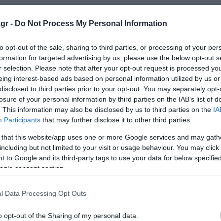
 κυβερνήτης του διαστημοπλοίου που παρέμεινε σε τροχι
gr -
Do Not Process My Personal Information
στην επιφάνειά της, απεβίωσε τον Απρίλιο 2021 και ο
to opt-out of the sale, sharing to third parties, or processing of your per
formation for targeted advertising by us, please use the below opt-out s
πηρεσία (NASA) το 1971, οπ Μπαζ Όλντριν παρέμεινε έν
r selection. Please note that after your opt-out request is processed y
eing interest-based ads based on personal information utilized by us or
disclosed to third parties prior to your opt-out. You may separately opt-
losure of your personal information by third parties on the IAB’s list of
ντά στο σημείο που προσγειώθηκε η αποστολή Απόλλων 1
. This information may also be disclosed by us to third parties on the
IA
Participants
that may further disclose it to other third parties.
 that this website/app uses one or more Google services and may gath
φιλων βίαζε τα υιοθετημένα παιδιά του και τα εξέδιδε
including but not limited to your visit or usage behaviour. You may click 
 to Google and its third-party tags to use your data for below specifi
λετή για τη στέψη – Τι θα φορέσει
ogle consent section.
πίσκεψη υπουργού στην Άγκυρα
l Data Processing Opt Outs
o opt-out of the Sharing of my personal data.