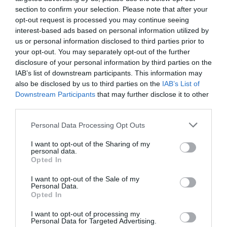
Μαργαρίτη Σχοινά
section to confirm your selection. Please note that after your
opt-out request is processed you may continue seeing
Πάρος: Τι ανέφερε ο ιδιοκτήτης του beach bar για την
interest-based ads based on personal information utilized by
τραγωδία με το 4χρονο αγόρι
us or personal information disclosed to third parties prior to
your opt-out. You may separately opt-out of the further
Η στιγμή που ρεπόρτερ σώζει μια χελώνα στη φωτιά στον
disclosure of your personal information by third parties on the
Κουβαρά
IAB’s list of downstream participants. This information may
also be disclosed by us to third parties on the
IAB’s List of
Μαρινάκης κατά Τσίπρα: Θυμίζει νέα καλοκαιρινή
Downstream Participants
that may further disclose it to other
επιθεώρηση ο ισχυρισμός «δεν εξυπηρέτησα συμφέροντα
third parties.
αλλά συγκρούστηκα μαζί τους»
Please note that this website/app uses one or more Google
Personal Data Processing Opt Outs
services and may gather and store information including but
Kατσαφάδος: «Οι αποζημιώσεις των πυρόπληκτων θα
δοθούν σε 10 μέρες από σήμερα - 79 κόκκινα σπίτια στο
not limited to your visit or usage behaviour. You may click to
I want to opt-out of the Sharing of my
personal data.
Πόρτο Γερμενό»
grant or deny consent to Google and its third-party tags to
Opted In
use your data for below specified purposes in below Google
Forbes: «Καλή και οικονομικά προσιτή» η Υγεία στην
consent section.
I want to opt-out of the Sale of my
Ελλάδα – Η διεθνής αναγνώριση του ελληνικού
Personal Data.
Opted In
συστήματος
I want to opt-out of processing my
Ρωσία: Πάνω από 450 ουκρανικά drones καταρρίφθηκαν
Personal Data for Targeted Advertising.
τη νύχτα – Νεκροί σε δύο περιφέρειες