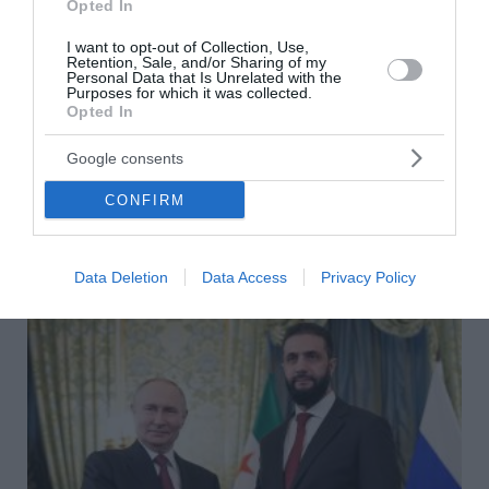
Opted In
I want to opt-out of Collection, Use,
Χαρδαλιάς: Ξεκινάμε στην Ηλιούπολη την κατασκευή της
Retention, Sale, and/or Sharing of my
πρώτης από τις τρεις Στέγες Υποστηριζόμενης
Personal Data that Is Unrelated with the
Διαβίωσης ΑμεΑ που χρηματοδοτεί η Περιφέρεια Αττικής
Purposes for which it was collected.
με πόρους του ΕΣΠΑ
Opted In
Ρόδος: Νεκρός 72χρονος Σουηδός σε παραλία
Google consents
CONFIRM
ΟΛΕΣ ΟΙ ΕΙΔΗΣΕΙΣ →
διαβάστε ακόμη
Data Deletion
Data Access
Privacy Policy