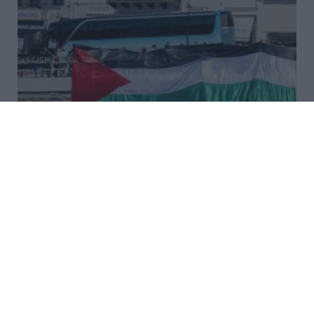
ΥΠΕΞ Ισραήλ: «Κρατήστε
χαμηλό προφίλ» στην Ελλάδα –
Προειδοποίηση στους πολίτες
λόγω των διαδηλώσεων
Το Υπουργείο Εξωτερικών του Ισραήλ προειδοποιεί
τους Ισραηλινούς που βρίσκονται στην Ελλάδα να
κρατήσουν χαμηλό προφίλ και να αποφύγουν
συμπεριφορές που θα αποκαλύψουν την ταυτότητά