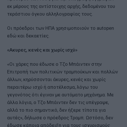
εκ μέρους της αντίστοιχης αρχής, δεδομένου του
τεράστιου όγκου αλληλογραφίας τους.
Οι πρόεδροι των ΗΠΑ χρησιμοποιούν το autopen
εδώ και δεκαετίες.
«Ακυρες, κενές και χωρίς ισχύ»
«Οι χάρες που έδωσε ο Τζο Μπάιντεν στην
Επιτροπή των πολιτικών τραμπούκων και πολλών
άλλων, κηρύσσονται άκυρες, κενές και χωρίς
περαιτέρω ισχύ ή αποτέλεσμα, λόγω του
γεγονότος ότι έγιναν με αυτόματο μηχάνημα. Με
άλλα λόγια, ο Τζο Μπάιντεν δεν τις υπέγραψε,
αλλά το πιο σημαντικό, δεν ήξερε τίποτα για
αυτές», δήλωσε ο πρόεδρος Τραμπ. Ωστόσο, δεν
έδωσε κάποια απόδειξη για τους ισχυρισμούς