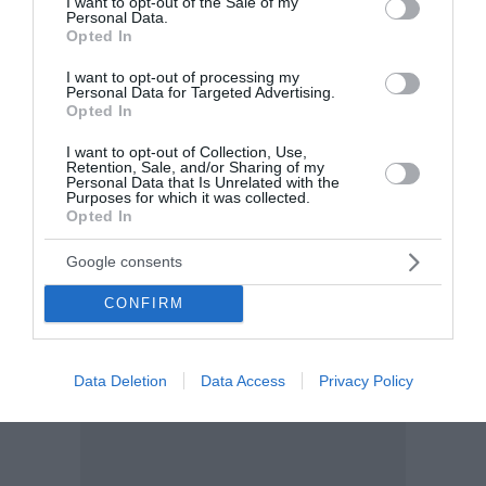
I want to opt-out of the Sale of my
Personal Data.
είχε δώσει εντολή να δολοφονηθεί η 23χρονη
Opted In
Influencer Βαλέρια Μάρκεζ. Οι Αρχές του Μεξικού
ανακοίνωσαν ότι η εκτέλεση έγινε επειδή η νεαρή
I want to opt-out of processing my
κοπέλα είχε χωρίσει τον ...
Personal Data for Targeted Advertising.
Opted In
22:05 | 04 Αυγούστου 2026
Πλανήτης
I want to opt-out of Collection, Use,
Retention, Sale, and/or Sharing of my
Personal Data that Is Unrelated with the
Purposes for which it was collected.
Opted In
Google consents
CONFIRM
Data Deletion
Data Access
Privacy Policy