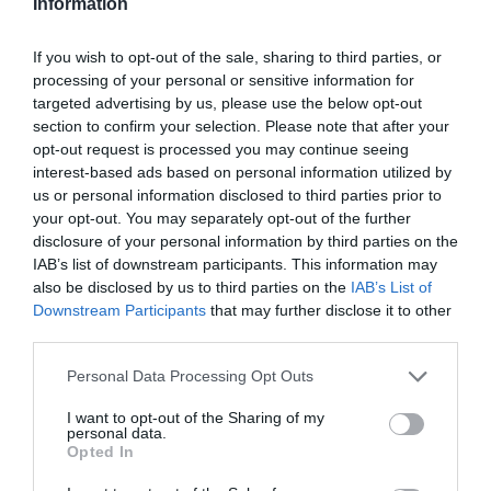
Information
If you wish to opt-out of the sale, sharing to third parties, or
processing of your personal or sensitive information for
targeted advertising by us, please use the below opt-out
section to confirm your selection. Please note that after your
opt-out request is processed you may continue seeing
interest-based ads based on personal information utilized by
us or personal information disclosed to third parties prior to
your opt-out. You may separately opt-out of the further
disclosure of your personal information by third parties on the
IAB’s list of downstream participants. This information may
also be disclosed by us to third parties on the
IAB’s List of
Downstream Participants
that may further disclose it to other
Μεξικό: Μαφιόζος έδωσε εντολή
third parties.
να δολοφονηθεί 23χρονη
Please note that this website/app uses one or more Google
Personal Data Processing Opt Outs
services and may gather and store information including but
influencer επειδή είχε χωρίσει
not limited to your visit or usage behaviour. You may click to
I want to opt-out of the Sharing of my
τον γιο του
personal data.
grant or deny consent to Google and its third-party tags to
Opted In
use your data for below specified purposes in below Google
Ο Ραμόν Άνχελ Αλβάρεζ Αγιάλα τον Μάιο του 2025
consent section.