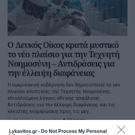
Ο Λευκός Οίκος κρατά μυστικό
το νέο πλαίσιο για την Τεχνητή
Νοημοσύνη – Αντιδράσεις για
την έλλειψη διαφάνειας
Η αμερικανική κυβέρνηση δεν δημοσιοποιεί το νέο
πλαίσιο εποπτείας της Τεχνητής Νοημοσύνης,
επικαλούμενη λόγους εθνικής ασφάλειας.
Αντιδράσεις για την έλλειψη διαφάνειας και τις
κλειστές ενημερώσεις προς τις μεγ...
08:38 | 05 Αυγούστου 2026
Πλανήτης
Lykavitos.gr -
Do Not Process My Personal