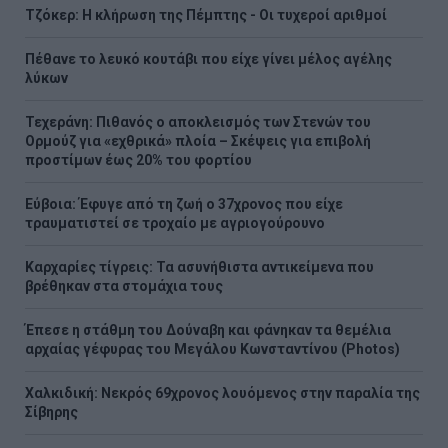
Τζόκερ: Η κλήρωση της Πέμπτης - Οι τυχεροί αριθμοί
Πέθανε το λευκό κουτάβι που είχε γίνει μέλος αγέλης
λύκων
Τεχεράνη: Πιθανός ο αποκλεισμός των Στενών του
Ορμούζ για «εχθρικά» πλοία – Σκέψεις για επιβολή
προστίμων έως 20% του φορτίου
Εύβοια: Έφυγε από τη ζωή ο 37χρονος που είχε
τραυματιστεί σε τροχαίο με αγριογούρουνο
Καρχαρίες τίγρεις: Τα ασυνήθιστα αντικείμενα που
βρέθηκαν στα στομάχια τους
Έπεσε η στάθμη του Δούναβη και φάνηκαν τα θεμέλια
αρχαίας γέφυρας του Μεγάλου Κωνσταντίνου (Photos)
Χαλκιδική: Νεκρός 69χρονος λουόμενος στην παραλία της
Σίβηρης