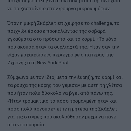
παιχνίδι με πολυβινική αλκοόλη και στη συνέχεια
να το ζεσταίνεις στον φούρνο μικροκυμάτων.
Όταν η μικρή Σκάρλετ επιχείρησε το challenge, το
παιχνίδι έσκασε προκαλώντας της σοβαρά
εγκαύματα στο πρόσωπο και το κορμί. «Το μόνο
που άκουσα ήταν τα ουρλιαχτά της. Ήταν σαν την
είχαν μαχαιρώσει», περιέγραψε ο πατέρας της
7χρονης στη New York Post.
Σύμφωνα με τον ίδιο, μετά την έκρηξη, το κορμί και
τα ρούχα της κόρης του γέμισαν με αυτή τη γλίτσα
που ήταν πολύ δύσκολο να βγει από πάνω της.
«Ήταν τρομακτικό το πόσο τρομαγμένη ήταν και
πόσο πολύ πονούσε» είπε η μητέρα της Σκάρλετ
για τις στιγμές που ακολούθησαν μέχρι να πάνε
στο νοσοκομείο.