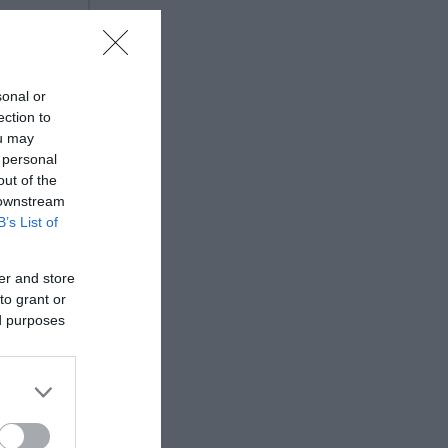
0
υναίκες
ια να
sonal or
ection to
ou may
 personal
out of the
κός
 downstream
B’s List of
τήριξε,
er and store
to grant or
αι
ed purposes
ίασε,
 οι
σμένους