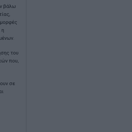
ον βάλω
τίας,
 μορφές
 η
μένων.
ησης του
κών που,
κουν σε
αι