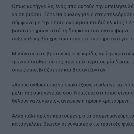
Όπως κατήγγειλε, ένας από αυτούς την απείλησε λέ
να σε βιάσει. Τότε θα ομολογήσεις στην τηλεόραση»
σύμφωνα με την οποία ακόμη και παιδιά ηλικίας 12
βασανιστηρίων κατά τη διάρκεια των αντικυβερνητ
σεξουαλική βία χρησιμοποιείται συστηματικά για 
Μιλώντας στη βρετανική εφημερίδα, πρώην κρατούμ
ιρανικού καθεστώτος πριν από περίπου μία δεκαετί
όπως είπε, βιάζονταν και βασανίζονταν.
«Ακούς ανθρώπους να ουρλιάζουν, να κλαίνε και να
μέλη της οικογένειάς σου. Νομίζεις ότι ίσως είναι 
θέλουν να λυγίσεις», ανέφερε η πρώην κρατούμενη.
Άλλη πάλι πρώην κρατούμενη, στα απομνημονεύματά
καταγγέλλει, βίωναν οι γυναίκες στις ιρανικές φυλα