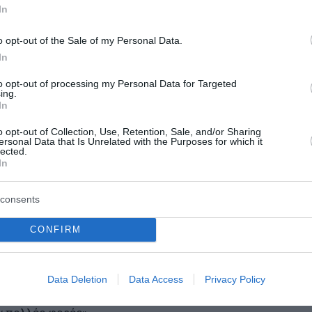
In
o opt-out of the Sale of my Personal Data.
ε χρειάστηκε αφαίρεση μέρους του εντέρου της, ενώ σύ
In
ή δήλωση για την κακοποίησή της.
to opt-out of processing my Personal Data for Targeted
ing.
ολή του ΟΗΕ για το Ιράν επιβεβαίωσε σε έκθεσή της περ
In
σεξουαλικής κακοποίησης συλληφθέντων κατά τις διαδη
o opt-out of Collection, Use, Retention, Sale, and/or Sharing
υνομική κράτηση.
ersonal Data that Is Unrelated with the Purposes for which it
lected.
In
consents
ικολόγου Νιλουφάρ Μπαγιανί, η οποία σύμφωνα με το «Ra
 ίδια κατήγγειλε ότι απειλήθηκε με βιασμό και θάνατο,
CONFIRM
ε να συμμετάσχει σε εξευτελιστικές σεξουαλικές πράξει
 γυναίκα με το όνομα Αφσανέχ στάλθηκε σε ψυχιατρικό νο
Data Deletion
Data Access
Privacy Policy
τόνησε. Όταν επέστρεψε στη φυλακή, φέρεται να είπε στι