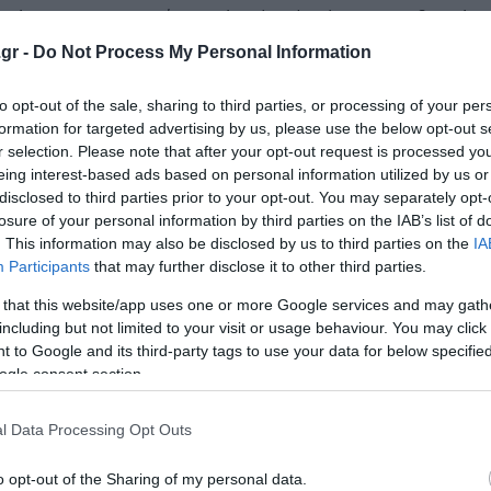
 ερώτηση. Ο ανακριτής απλώς είπε ότι έπρεπε να δεχτώ 6
ένα δίπλα στο άλλο και ανάγκασαν εμένα και ακόμη 15 γ
gr -
Do Not Process My Personal Information
ωσε όλες στα πέλματα, σαν να ήταν πολύ κουρασμένος γ
του ευκολία, να μας τιμώρησε όλες μαζί», ανέφερε.
to opt-out of the sale, sharing to third parties, or processing of your per
formation for targeted advertising by us, please use the below opt-out s
r selection. Please note that after your opt-out request is processed y
eing interest-based ads based on personal information utilized by us or
disclosed to third parties prior to your opt-out. You may separately opt-
ρονολογούνται από τη δεκαετία του 1980. Ο πρώην πολιτι
losure of your personal information by third parties on the IAB’s list of
. This information may also be disclosed by us to third parties on the
IA
ραψε την υπόθεση ενός 14χρονου αγοριού που, όπως υποσ
Participants
that may further disclose it to other third parties.
Μεχραγίν, γνωστό ως «Ο Χασάπης της Εβίν».
 that this website/app uses one or more Google services and may gath
including but not limited to your visit or usage behaviour. You may click 
δωμάτιο όπου βρισκόταν ένα γυμνό κορίτσι στο πάτωμα κ
 to Google and its third-party tags to use your data for below specifi
ριτής φέρεται να τον έδεσε πάνω σε τραπέζι και να τον β
ogle consent section.
α τηλεοπτική συνέντευξη».
l Data Processing Opt Outs
ο νοσοκόμες από το «Rajaei Heart Center της Τεχεράνης»,
 από πράκτορες ασφαλείας επειδή περιέθαλψαν τραυματι
o opt-out of the Sharing of my personal data.