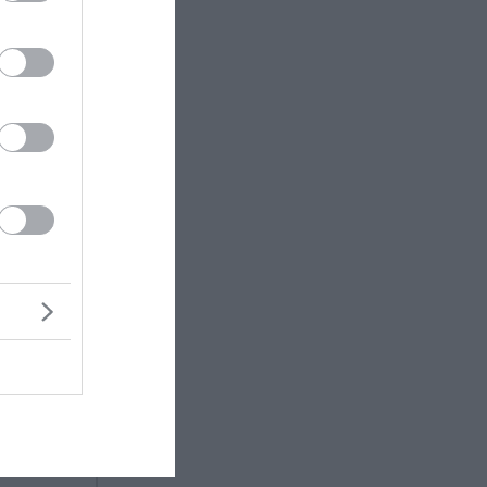
μφωνα με
ιστατικά
λώσεις
dio
ς.
σοκομείο
ς