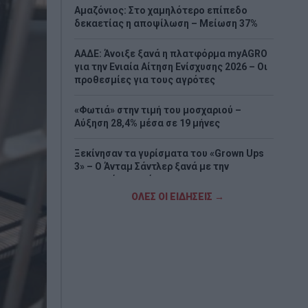
Αμαζόνιος: Στο χαμηλότερο επίπεδο
δεκαετίας η αποψίλωση – Μείωση 37%
ΑΑΔΕ: Άνοιξε ξανά η πλατφόρμα myAGRO
για την Ενιαία Αίτηση Ενίσχυσης 2026 – Οι
προθεσμίες για τους αγρότες
«Φωτιά» στην τιμή του μοσχαριού –
Αύξηση 28,4% μέσα σε 19 μήνες
Ξεκίνησαν τα γυρίσματα του «Grown Ups
3» – Ο Άνταμ Σάντλερ ξανά με την
αγαπημένη παρέα
ΟΛΕΣ ΟΙ ΕΙΔΗΣΕΙΣ →
Νέα υπόθεση «καίει» τον Ινφαντίνο:
Καταγγελίες για εξαψήφια αποζημίωση
από την UEFA σε γυναίκα με την οποία
φέρεται να είχε σχέση
e-ΕΦΚΑ – ΔΥΠΑ: Πληρωμές 56,7 εκατ. ευρώ
έως τις 14 Αυγούστου – Ποιοι πάνε
«ταμείο»