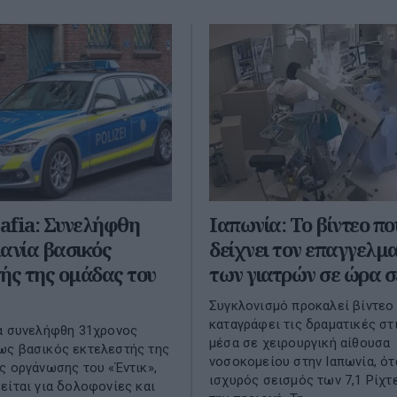
afia: Συνελήφθη
Ιαπωνία: Το βίντεο πο
ανία βασικός
δείχνει τον επαγγελμ
ής της ομάδας του
των γιατρών σε ώρα σ
Συγκλονισμό προκαλεί βίντεο
καταγράφει τις δραματικές στ
α συνελήφθη 31χρονος
μέσα σε χειρουργική αίθουσα
ως βασικός εκτελεστής της
νοσοκομείου στην Ιαπωνία, ότ
ς οργάνωσης του «Έντικ»,
ισχυρός σεισμός των 7,1 Ρίχτ
είται για δολοφονίες και