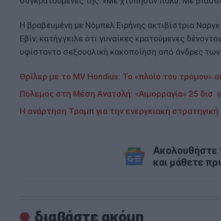
συγκρατούμενές της: «Με χτύπησαν πολύ. Με βίασα
Η βραβευμένη με Νόμπελ Ειρήνης ακτιβίστρια Ναργκ
Εβίν, κατήγγειλε ότι γυναίκες κρατούμενες δένοντα
υφίσταντο σεξουαλική κακοποίηση από άνδρες των
Θρίλερ με το MV Hondius: Το «πλοίο του τρόμου» 
Πόλεμος στη Μέση Ανατολή: «Αιμορραγία» 25 δισ. γ
Η ανάρτηση Τραμπ για την ενεργειακή στρατηγική
Ακολουθήστε τ
και μάθετε πρ
διαβάστε ακόμη