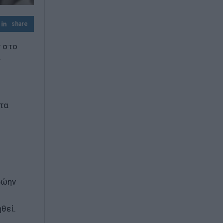
Τα επικίνδυνα σχέδια Πούτιν για επίθεση
share
στο ΝΑΤΟ – Το εφιαλτικό σενάριο που
τρέμει η Ευρώπη
ν στο
ς
 τα
ρώην
ηθεί.