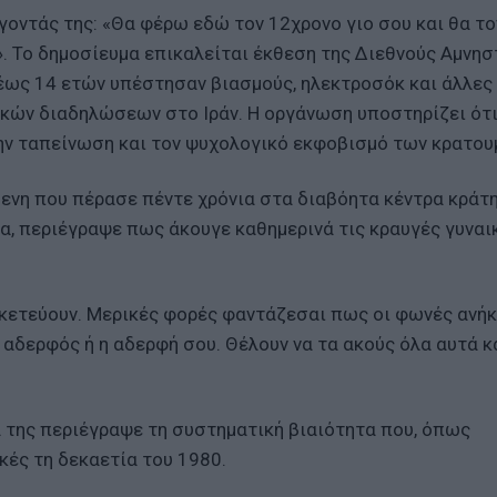
γοντάς της: «Θα φέρω εδώ τον 12χρονο γιο σου και θα τ
. Το δημοσίευμα επικαλείται έκθεση της Διεθνούς Αμνησ
 έως 14 ετών υπέστησαν βιασμούς, ηλεκτροσόκ και άλλες
ικών διαδηλώσεων στο Ιράν. Η οργάνωση υποστηρίζει ότι
την ταπείνωση και τον ψυχολογικό εκφοβισμό των κρατου
ενη που πέρασε πέντε χρόνια στα διαβόητα κέντρα κράτ
α, περιέγραψε πως άκουγε καθημερινά τις κραυγές γυναι
 ικετεύουν. Μερικές φορές φαντάζεσαι πως οι φωνές ανή
ο αδερφός ή η αδερφή σου. Θέλουν να τα ακούς όλα αυτά κ
 της περιέγραψε τη συστηματική βιαιότητα που, όπως
κές τη δεκαετία του 1980.