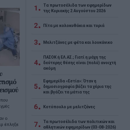
Tα πρωτοσέλιδα των εφημερίδων
1
της Κυριακής 2 Αυγούστου 2026
2
Πίτα με κολοκυθάκια και τυριά
3
Μελιτζάνες με φέτα και λουκάνικο
ΠΑΣΟΚ ή ΕΛ.ΑΣ.; Γιατί η μάχη της
4
δεύτερης θέσης είναι (πολύ) ανοιχτή
ακόμη
υ
ατισμό
Εφημερίδα «Εστία»: Όταν η
5
δημοσιογραφία βάζει τα χέρια της
εισμού
και βγάζει τα μάτια της
 που
6
ιγμές
Κοτόπουλο με μελιτζάνες
αν ο
Τα πρωτοσέλιδα των πολιτικών και
7
ερ έπληξε
αθλητικών εφημερίδων (03-08-2026)