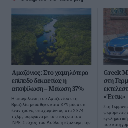
Αμαζόνιος: Στο χαμηλότερο
Greek M
επίπεδο δεκαετίας η
στη Γερμ
αποψίλωση – Μείωση 37%
εκτελεστ
«Έντικ»
Η αποψίλωση του Αμαζονίου στη
Βραζιλία μειώθηκε κατά 37% μέσα σε
Στη Γερμανί
έναν χρόνο, υποχωρώντας στα 2.874
φερόμενος 
τ.χλμ., σύμφωνα με τα στοιχεία του
εγκληματική
INPE. Στόχος του Λούλα η εξάλειψη της
που κατηγορ