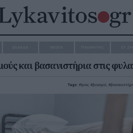
ΕΛΛΑΔΑ
MEDIA
ΠΛΑΝΗΤΗΣ
ΕΥ Ζ
μούς και βασανιστήρια στις φυλ
Tags:
Ιραν
,
βιασμοί
,
βασανιστήρ