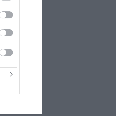
στηκαν
α της
aged