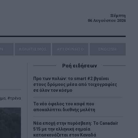
Πέμπτη
06 Αυγούστου 2026
ΗΝ
ΑΘΛΗΤΙΣΜΟΣ
AYTOKINHTO
ENGLISH
Ροή ειδήσεων
Προ των πυλών: το smart #2 βγαίνει
στους δρόμους μέσα από τοιχογραφίες
σε όλον τον κόσμο
ημα
,
τρένα
Το νέο όφελος του καφέ που
αποκαλύπτει διεθνής μελέτη
Νέα εποχή στην πυρόσβεση: Το Canadair
515 με την ελληνική σημαία
κατασκευάζεται στον Καναδά