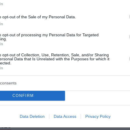
In
η νότια Ισπανία.
o opt-out of the Sale of my Personal Data.
σπανό υπουργό Μεταφορών Όσκαρ Πουέντε, που εκτροχιά
In
 δυστύχημα σημειώθηκε κοντά στην Αδαμούθ, στην επαρχί
ς, περίπου στις 19:45 (τοπική ώρα, 20:45 ώρα Ελλάδας).
to opt-out of processing my Personal Data for Targeted
ing.
In
 ο 27χρονος μηχανοδηγός του τρένου της Renfe που είχε
o opt-out of Collection, Use, Retention, Sale, and/or Sharing
 Ουέλβα. Συνολικά στα δύο τρένα επέβαιναν περίπου 400
ersonal Data that Is Unrelated with the Purposes for which it
lected.
In
consents
ailment site in southern Spain showed dam
eaning slightly at an angle. The video also
CONFIRM
e and an official speaking to them
#Spain
nDerailment
pic.twitter.com/6601eGv6e4
Data Deletion
Data Access
Privacy Policy
2026