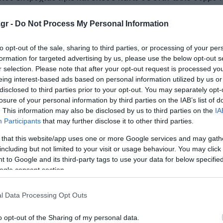
 από τη μεριά της ότι ο τελευταίος έλεγχος είχε
gr -
Do Not Process My Personal Information
to opt-out of the sale, sharing to third parties, or processing of your per
 de la Guardia Civil muestran cómo está 
formation for targeted advertising by us, please use the below opt-out s
r selection. Please note that after your opt-out request is processed y
n Adamuz
https://t.co/OjDT8T5DK4
eing interest-based ads based on personal information utilized by us or
disclosed to third parties prior to your opt-out. You may separately opt-
losure of your personal information by third parties on the IAB’s list of
. This information may also be disclosed by us to third parties on the
IA
026
Participants
that may further disclose it to other third parties.
 that this website/app uses one or more Google services and may gath
including but not limited to your visit or usage behaviour. You may click 
 to Google and its third-party tags to use your data for below specifi
ρένων στην Ανδαλουσία της Ισπανίας ανήλθε σε 39, όπω
ogle consent section.
νώ 152 άνθρωποι έχουν τραυματιστεί, εκ των οποίων πο
l Data Processing Opt Outs
o opt-out of the Sharing of my personal data.
ας Iryo εκτροχιάστηκε και προσέκρουσε σε έναν άλλο συρ