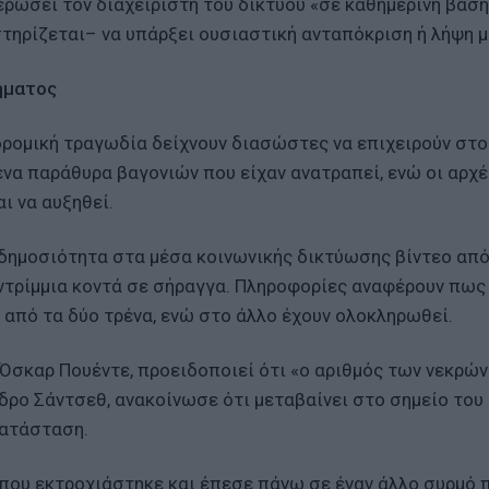
ερώσει τον διαχειριστή του δικτύου «σε καθημερινή βάση
ηρίζεται– να υπάρξει ουσιαστική ανταπόκριση ή λήψη 
χήματος
ρομική τραγωδία δείχνουν διασώστες να επιχειρούν στο
ένα παράθυρα βαγονιών που είχαν ανατραπεί, ενώ οι αρχέ
ι να αυξηθεί.
η δημοσιότητα στα μέσα κοινωνικής δικτύωσης βίντεο από
ντρίμμια κοντά σε σήραγγα. Πληροφορίες αναφέρουν πως
από τα δύο τρένα, ενώ στο άλλο έχουν ολοκληρωθεί.
 Όσκαρ Πουέντε, προειδοποιεί ότι «ο αριθμός των νεκρών
έδρο Σάντσεθ, ανακοίνωσε ότι μεταβαίνει στο σημείο του
 κατάσταση.
νο που εκτροχιάστηκε και έπεσε πάνω σε έναν άλλο συρμό 