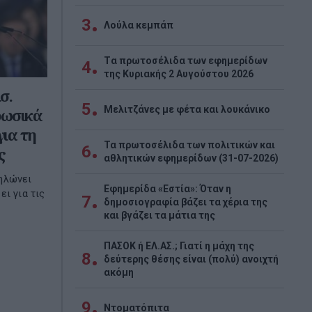
3
Λούλα κεμπάπ
Tα πρωτοσέλιδα των εφημερίδων
4
της Κυριακής 2 Αυγούστου 2026
σ.
5
Μελιτζάνες με φέτα και λουκάνικο
ρωσικά
για τη
Τα πρωτοσέλιδα των πολιτικών και
6
ς
αθλητικών εφημερίδων (31-07-2026)
ηλώνει
Εφημερίδα «Εστία»: Όταν η
ι για τις
7
δημοσιογραφία βάζει τα χέρια της
και βγάζει τα μάτια της
ΠΑΣΟΚ ή ΕΛ.ΑΣ.; Γιατί η μάχη της
8
δεύτερης θέσης είναι (πολύ) ανοιχτή
ακόμη
9
Ντοματόπιτα