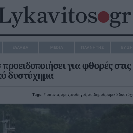
ΕΛΛΑΔΑ
MEDIA
ΠΛΑΝΗΤΗΣ
ΕΥ Ζ
ν προειδοποιήσει για φθορές στις
κό δυστύχημα
Tags:
Ισπανία
,
μηχανοδηγοί
,
σιδηροδρομικό δυστύχ