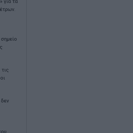
» για τα
μέτρων.
 σημείο
ς
 τις
 οι
 δεν
που