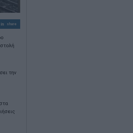
φιέστα αντί για λύσεις»
Γεωργιάδης απαντά στο ΠΑΣΟΚ για τα
«Σπιτάκια Ανακύκλωσης»: «Διαβάστε όλα
share
τα επίσημα έγγραφα και όχι όσα σας
βολεύουν»
ρο
ιστολή
σει την
 στα
ιήσεις