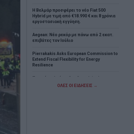
Η Βελμάρ προσφέρει τo νέο Fiat 500
Hybrid με τιμή από €18.990 € και 8 χρόνια
εργοστασιακή εγγύηση.
Aegean: Νέο ρεκόρ με πάνω από 2 εκατ.
επιβάτες τον Ιούλιο
Pierrakakis Asks European Commission to
Extend Fiscal Flexibility for Energy
Resilience
Παππάς: «Απένταξαν Canadair, drones και
ελικόπτερα από το Ταμείο Ανάκαμψης –
ΟΛΕΣ ΟΙ ΕΙΔΗΣΕΙΣ →
Παλεύουμε τις φωτιές με νοικιασμένα
μέσα»
Στον ανακριτή οι επτά συλληφθέντες για
τη φωτιά στη Βοιωτία – Κατηγορούνται
για θερμές εργασίες σε υπαίθριο χώρο
ΠΑΣΟΚ για το ΟΣΔΕ: «Επικοινωνιακή