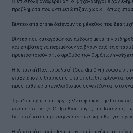
Η επιστολή αναφέρει ότι οι μηχανοδηγοί είχαν ενημ
προβλήματα που αντιμετώπιζαν, χωρίς –όπως υποστ
Βίντεο από drone δείχνουν το μέγεθος του δυστυ
Βίντεο που καταγράφηκαν αμέσως μετά την σιδηροδ
και επιβάτες να περιμένουν να βγουν από τα σπασμ
προειδοποιούν ότι ο αριθμός των θυμάτων ενδέχετα
Η Ισπανική Πολιτοφυλακή (Guardia Civil) έδωσε στ
επιχειρήσεις διάσωσης, στα οποία διακρίνονται συ
προσπάθειες απεγκλωβισμού συνεχίζονται στο ένα 
Την ίδια ώρα, ο υπουργός Μεταφορών της Ισπανίας,
είναι οριστικός». Ο Πρωθυπουργός της Ισπανίας, Π
δυστυχήματος προκειμένου να ενημερωθεί για την
Η ιδιωτική εταιρία Iryo, στην οποία ανήκει το τρέ