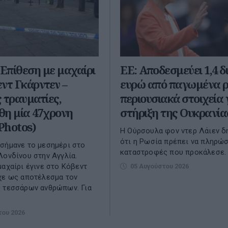
 Επίθεση με μαχαίρι
ΕΕ: Αποδεσμεύει 1,4 δι
ντ Γκάρντεν –
ευρώ από παγωμένα 
 τραυματίες,
περιουσιακά στοιχεία 
θη μία 47χρονη
στήριξη της Ουκρανία
Photos)
Η Ούρσουλα φον ντερ Λάιεν δ
ότι η Ρωσία πρέπει να πληρώσε
σήμανε το μεσημέρι στο
καταστροφές που προκάλεσε.
Λονδίνου στην Αγγλία.
μαχαίρι έγινε στο Κόβεντ
05 Αυγούστου 2026
χε ως αποτέλεσμα τον
 τεσσάρων ανθρώπων. Για
του 2026