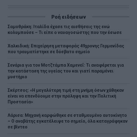
Ροή ειδήσεων
Σαμοθράκη: Ιταλίδα έχασε τις αισθήσεις της ενώ
κολυμπούσε – Τι είπε ο ναυαγοσώστης που την έσωσε
Χαλκιδική: Επιχείρηση μεταφοράς 49χρονης Γερμανίδας
που τραυματίστηκε σε δύσβατο σημείο
Σενάρια για τον Μοτζτάμπα Χαμενεΐ: Τι αναφέρεται για
την κατάσταση της υγείας του και γιατί παραμένει
μυστήριο
Σκέρτσος: «Η μεγαλύτερη τιμή στη μνήμη όσων χάθηκαν
είναι να επενδύουμε στην πρόληψη και την Πολιτική
Προστασία»
Λάρισα: Μηχανή καρφώθηκε σε σταθμευμένο αυτοκίνητο
– Ο αναβάτης εγκατέλειψε το σημείο, όλα καταγράφηκαν
σε βίντεο