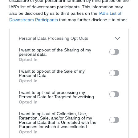
disclosure of your personal information by third parties on the
εκατοντάδες ασυνόδευτα παιδιά
IAB’s list of downstream participants. This information may
also be disclosed by us to third parties on the
IAB’s List of
Downstream Participants
that may further disclose it to other
Το δράμα στα σύνορα ανάμεσα στο Μαρόκο και την
third parties.
Ισπανία δεν έχει τέλος. Οι μετανάστες συνεχίζουν
να πληρώνουν βαρύ τίμημα, καθώς ο αριθμός των
Please note that this website/app uses one or more Google
Personal Data Processing Opt Outs
νεκρών αυξήθηκε στους 99, ενώ δεκάδες άνθρωποι
services and may gather and store information including but
εξακολουθούν να αγνοο...
not limited to your visit or usage behaviour. You may click to
I want to opt-out of the Sharing of my
personal data.
grant or deny consent to Google and its third-party tags to
12:59 | 05 Αυγούστου 2026
Πλανήτης
Opted In
use your data for below specified purposes in below Google
consent section.
I want to opt-out of the Sale of my
Personal Data.
Opted In
I want to opt-out of processing my
Personal Data for Targeted Advertising.
Opted In
I want to opt-out of Collection, Use,
Retention, Sale, and/or Sharing of my
Personal Data that Is Unrelated with the
Purposes for which it was collected.
Opted In