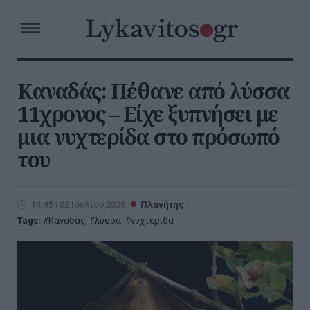
Καναδάς: Πέθανε από λύσσα
11χρονος – Είχε ξυπνήσει με
μια νυχτερίδα στο πρόσωπό
του
14:45 | 02 Ιουλίου 2026
Πλανήτης
Tags:
Καναδάς
,
λύσσα
,
νυχτερίδα