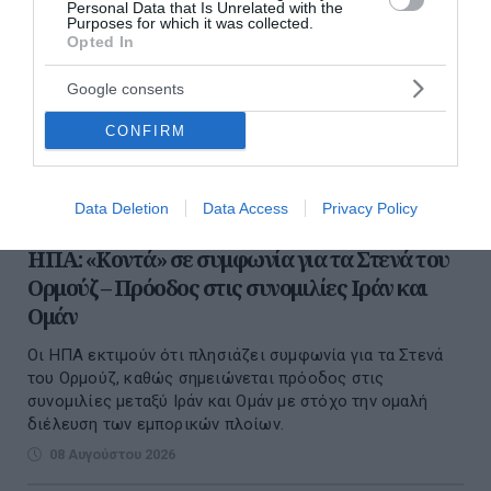
Personal Data that Is Unrelated with the
Purposes for which it was collected.
Opted In
Google consents
CONFIRM
Data Deletion
Data Access
Privacy Policy
ΗΠΑ: «Κοντά» σε συμφωνία για τα Στενά του
Ορμούζ – Πρόοδος στις συνομιλίες Ιράν και
Ομάν
Οι ΗΠΑ εκτιμούν ότι πλησιάζει συμφωνία για τα Στενά
του Ορμούζ, καθώς σημειώνεται πρόοδος στις
συνομιλίες μεταξύ Ιράν και Ομάν με στόχο την ομαλή
διέλευση των εμπορικών πλοίων.
08 Αυγούστου 2026