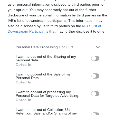
us or personal information disclosed to third parties prior to
Ο τυφώνας «Dolphin» σαρώνει την Ιαπωνία - Πάνω από
your opt-out. You may separately opt-out of the further
50.000 κτίρια χωρίς ρεύμα (Videos)
disclosure of your personal information by third parties on the
IAB’s list of downstream participants. This information may
Νέα αποχώρηση από το κόμμα της Μαρίας Καρυστιανού –
also be disclosed by us to third parties on the
IAB’s List of
Τι καταγγέλλει ο Νίκος Μπρουτζάκης
Downstream Participants
that may further disclose it to other
third parties.
Φωτιά σε Αττική και Βοιωτία: Πώς έγινε η μεγάλη
Please note that this website/app uses one or more Google
επιχείρηση διάσωσης δια θαλάσσης
Personal Data Processing Opt Outs
services and may gather and store information including but
not limited to your visit or usage behaviour. You may click to
I want to opt-out of the Sharing of my
Πώς οι μακροχρόνια άνεργοι μπορούν να πάρουν σύνταξη
personal data.
grant or deny consent to Google and its third-party tags to
με δωρεάν ένσημα από την ΔΥΠΑ
Opted In
use your data for below specified purposes in below Google
consent section.
I want to opt-out of the Sale of my
ΟΛΕΣ ΟΙ ΕΙΔΗΣΕΙΣ →
Personal Data.
Opted In
διαβάστε ακόμη
I want to opt-out of processing my
Personal Data for Targeted Advertising.
Opted In
I want to opt-out of Collection, Use,
Retention, Sale, and/or Sharing of my