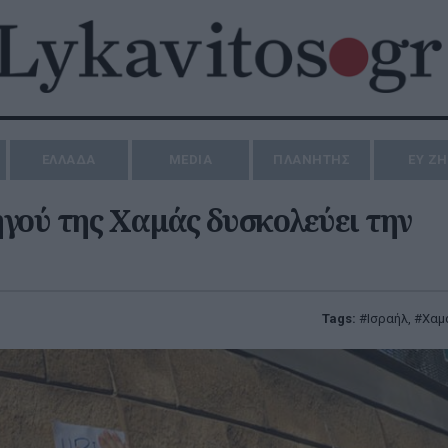
ΕΛΛΑΔΑ
MEDIA
ΠΛΑΝΗΤΗΣ
ΕΥ Ζ
γού της Χαμάς δυσκολεύει την
Tags:
Ισραήλ
,
Χαμ