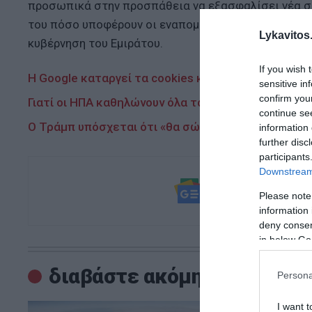
προσωπικά στην προσπάθεια να εξασφαλίσει νέα συ
του πόσο υποφέρουν οι εναπομείναντες όμηροι και 
Lykavitos.
κυβέρνηση του Εμιράτου.
If you wish 
Η Google καταργεί τα cookies και αλλάζει τα πάντα
sensitive in
confirm you
Γιατί οι ΗΠΑ καθηλώνουν όλα τα Boeing 737 MAX 
continue se
Ο Τράμπ υπόσχεται ότι «θα σώσει την Αμερική» αν
information 
further disc
participants
Downstream 
Ακολουθήστε τ
Please note
και μάθετε πρ
information 
deny consent
in below Go
διαβάστε ακόμη
Persona
I want t