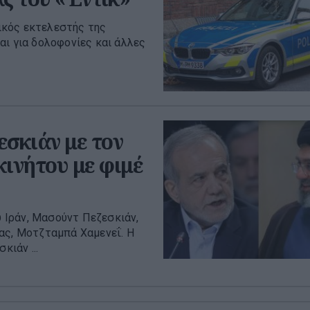
ικός εκτελεστής της
αι για δολοφονίες και άλλες
εσκιάν με τον
κινήτου με φιμέ
 Ιράν, Μασούντ Πεζεσκιάν,
ας, Μοτζταμπά Χαμενεΐ. Η
κιάν ...