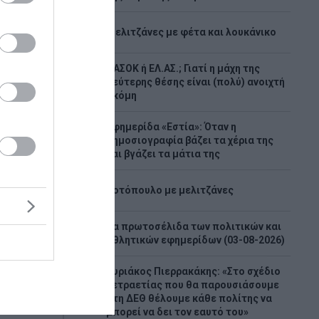
2
Μελιτζάνες με φέτα και λουκάνικο
ΠΑΣΟΚ ή ΕΛ.ΑΣ.; Γιατί η μάχη της
3
δεύτερης θέσης είναι (πολύ) ανοιχτή
ακόμη
Εφημερίδα «Εστία»: Όταν η
4
δημοσιογραφία βάζει τα χέρια της
γόρευση
και βγάζει τα μάτια της
ών και
ό τα
5
Κοτόπουλο με μελιτζάνες
Τα πρωτοσέλιδα των πολιτικών και
6
τον
αθλητικών εφημερίδων (03-08-2026)
 εξετάζει
την
Κυριάκος Πιερρακάκης: «Στο σχέδιο
ν των
τετραετίας που θα παρουσιάσουμε
7
αήλ και
στη ΔΕΘ θέλουμε κάθε πολίτης να
μπορεί να δει τον εαυτό του»