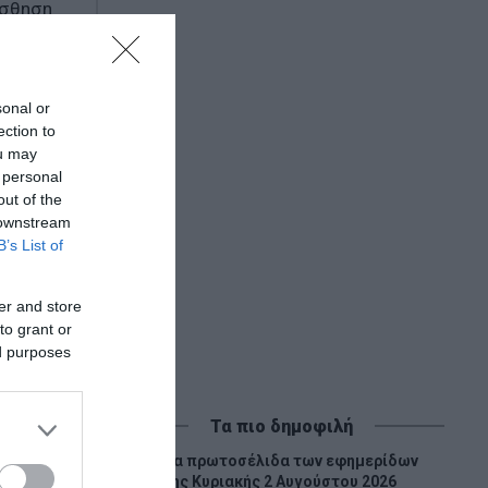
ίσθηση
στην
sonal or
ection to
ou may
 personal
out of the
 downstream
B’s List of
er and store
to grant or
ed purposes
Τα πιο δημοφιλή
Tα πρωτοσέλιδα των εφημερίδων
1
της Κυριακής 2 Αυγούστου 2026