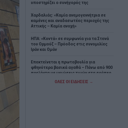
υποστηρίζει ο συνήγορός της
Χαρδαλιάς: «Καμία ανεμογεννήτρια σε
καμένες και αναδασωτέες περιοχές της
Αττικής – Καμία ανοχή»
ΗΠΑ: «Κοντά» σε συμφωνία για τα Στενά
του Ορμούζ – Πρόοδος στις συνομιλίες
Ιράν και Ομάν
Επεκτείνεται η πρωτοβουλία για
φθηνότερα βασικά αγαθά – Πάνω από 900
προϊόντα με μειώσεις τιμών στα σούπερ
μάρκετ
ΟΛΕΣ ΟΙ ΕΙΔΗΣΕΙΣ →
Μποτσουάνα: Ιπποπόταμος καταδίωξε
τουριστικό σκάφος – Το βίντεο που
προκαλεί σοκ
Μεγάλη έξοδος των αδειούχων –
Χιλιάδες ταξιδιώτες εγκαταλείπουν την
Αθήνα