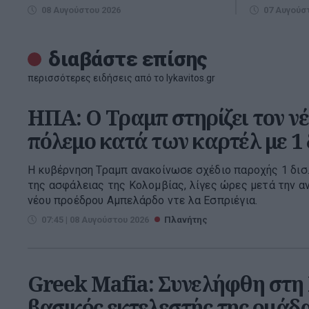
08 Αυγούστου 2026
07 Αυγούσ
διαβάστε επίσης
περισσότερες ειδήσεις από το lykavitos.gr
ΗΠΑ: Ο Τραμπ στηρίζει τον ν
πόλεμο κατά των καρτέλ με 1 
Η κυβέρνηση Τραμπ ανακοίνωσε σχέδιο παροχής 1 δισ.
της ασφάλειας της Κολομβίας, λίγες ώρες μετά την 
νέου προέδρου Αμπελάρδο ντε λα Εσπριέγια.
07:45 | 08 Αυγούστου 2026
Πλανήτης
Greek Mafia: Συνελήφθη στη
βασικός εκτελεστής της ομάδα