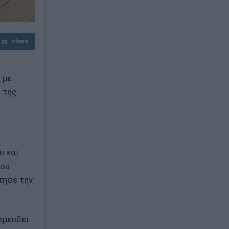
Πίτα με κολοκυθάκια και τυριά
Αντίστροφη μέτρηση για την επέκταση
share
του Μετρό Θεσσαλονίκης – Πότε ανοίγει
 με
 της
υ και
ίου
τησε την
σμευθεί