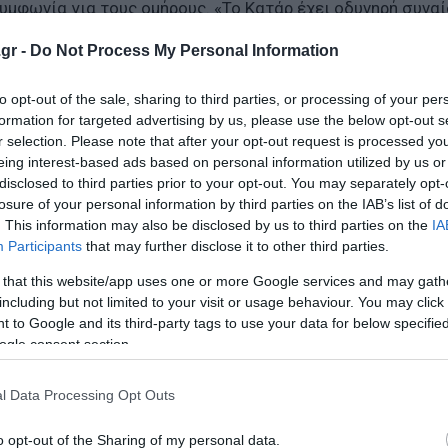
μφωνία για τους ομήρους. «Το Κατάρ έχει οδυνηρή συνα
τα αγαπημένα τους πρόσωπα», δήλωσε η πηγή του Axios 
gr -
Do Not Process My Personal Information
to opt-out of the sale, sharing to third parties, or processing of your per
 στη βιομηχανία διαφήμισης - Αντιδρούν οι εταιρείες
formation for targeted advertising by us, please use the below opt-out s
r selection. Please note that after your opt-out request is processed y
9 – Το πρόβλημα ασφαλείας που προέκυψε
eing interest-based ads based on personal information utilized by us or
 κερδίσει στις εκλογές
disclosed to third parties prior to your opt-out. You may separately opt-
losure of your personal information by third parties on the IAB’s list of
. This information may also be disclosed by us to third parties on the
IA
Participants
that may further disclose it to other third parties.
ο Lykavitos.gr στο Google News
 that this website/app uses one or more Google services and may gath
ώτοι όλες τις ειδήσεις
including but not limited to your visit or usage behaviour. You may click 
 to Google and its third-party tags to use your data for below specifi
ogle consent section.
l Data Processing Opt Outs
o opt-out of the Sharing of my personal data.