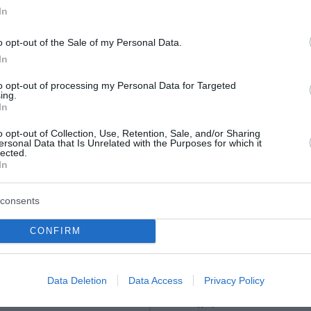
In
o opt-out of the Sale of my Personal Data.
In
to opt-out of processing my Personal Data for Targeted
ing.
In
o opt-out of Collection, Use, Retention, Sale, and/or Sharing
ιο Πούτιν
Ιράν: Σχέδιο για απα
ersonal Data that Is Unrelated with the Purposes for which it
lected.
» οι ΗΠΑ - Το
διέλευσης αμερικανικ
In
που τρομάζει το
ισραηλινών πλοίων απ
Στενά του Ορμούζ
consents
 των μυστικών υπηρεσιών
Νέα ένταση διαμορφώνεται σ
CONFIRM
ων Πολιτειών αλλάζει τα
Περσικό Κόλπο, καθώς το Ιράν
α τη Ρωσία. Οι ΗΠΑ
σχέδιο νόμου που προβλέπει 
ι ο Βλαντίμιρ Πούτιν θα
απαγόρευση διέλευσης πλοίω
Data Deletion
Data Access
Privacy Policy
σα στα επόμενα χρόνια να
Ηνωμένων Πολιτειών, του Ισρ
..
άλλων χωρών πο...