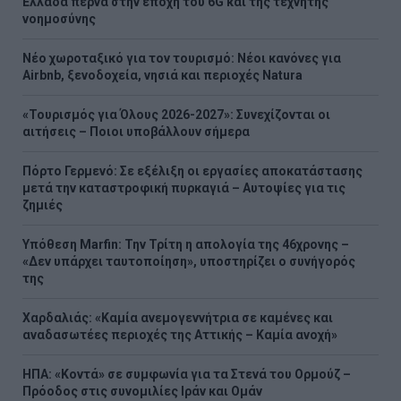
Ελλάδα περνά στην εποχή του 6G και της τεχνητής
νοημοσύνης
Νέο χωροταξικό για τον τουρισμό: Νέοι κανόνες για
Airbnb, ξενοδοχεία, νησιά και περιοχές Natura
«Τουρισμός για Όλους 2026-2027»: Συνεχίζονται οι
αιτήσεις – Ποιοι υποβάλλουν σήμερα
Πόρτο Γερμενό: Σε εξέλιξη οι εργασίες αποκατάστασης
μετά την καταστροφική πυρκαγιά – Αυτοψίες για τις
ζημιές
Υπόθεση Marfin: Την Τρίτη η απολογία της 46χρονης –
«Δεν υπάρχει ταυτοποίηση», υποστηρίζει ο συνήγορός
της
Χαρδαλιάς: «Καμία ανεμογεννήτρια σε καμένες και
αναδασωτέες περιοχές της Αττικής – Καμία ανοχή»
ΗΠΑ: «Κοντά» σε συμφωνία για τα Στενά του Ορμούζ –
Πρόοδος στις συνομιλίες Ιράν και Ομάν