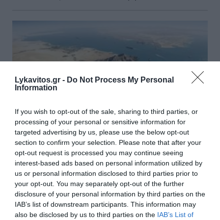
Lykavitos.gr -
Do Not Process My Personal
Information
If you wish to opt-out of the sale, sharing to third parties, or
processing of your personal or sensitive information for
targeted advertising by us, please use the below opt-out
section to confirm your selection. Please note that after your
opt-out request is processed you may continue seeing
interest-based ads based on personal information utilized by
ΗΠΑ: «Κοντά» σε συμφωνία για
us or personal information disclosed to third parties prior to
your opt-out. You may separately opt-out of the further
τα Στενά του Ορμούζ – Πρόοδος
disclosure of your personal information by third parties on the
στις συνομιλίες Ιράν και Ομάν
IAB’s list of downstream participants. This information may
also be disclosed by us to third parties on the
IAB’s List of