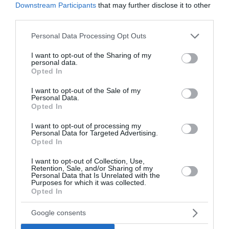
Οι ΗΠΑ εκτιμούν ότι πλησιάζει συμφωνία για τα
Downstream Participants
that may further disclose it to other
Στενά του Ορμούζ, καθώς σημειώνεται πρόοδος στις
third parties.
συνομιλίες μεταξύ Ιράν και Ομάν με στόχο την ομαλή
Please note that this website/app uses one or more Google
Personal Data Processing Opt Outs
διέλευση των εμπορικών πλοίων.
services and may gather and store information including but
10:00 | 08 Αυγούστου 2026
Πλανήτης
not limited to your visit or usage behaviour. You may click to
I want to opt-out of the Sharing of my
personal data.
grant or deny consent to Google and its third-party tags to
Opted In
use your data for below specified purposes in below Google
consent section.
I want to opt-out of the Sale of my
Personal Data.
Opted In
I want to opt-out of processing my
Personal Data for Targeted Advertising.
Opted In
I want to opt-out of Collection, Use,
Retention, Sale, and/or Sharing of my
Personal Data that Is Unrelated with the
Purposes for which it was collected.
Opted In
Google consents