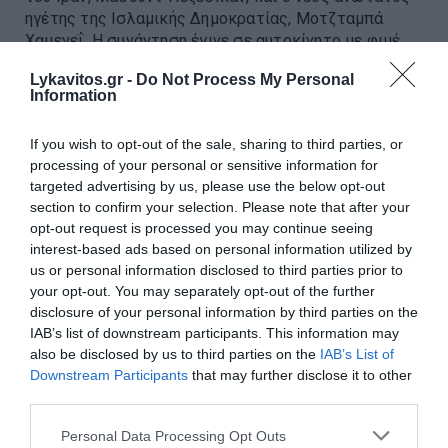
ηγέτης της Ισλαμικής Δημοκρατίας, Μοτζταμπά
Χαμενεΐ. Η συνάντηση έγινε σε αυτοκίνητο με φιμέ
τζάμια. Ο Πεζεσκιάν ...
Lykavitos.gr -
Do Not Process My Personal
19:18 | 06 Αυγούστου 2026
Πλανήτης
Information
If you wish to opt-out of the sale, sharing to third parties, or
processing of your personal or sensitive information for
targeted advertising by us, please use the below opt-out
section to confirm your selection. Please note that after your
opt-out request is processed you may continue seeing
interest-based ads based on personal information utilized by
us or personal information disclosed to third parties prior to
your opt-out. You may separately opt-out of the further
disclosure of your personal information by third parties on the
IAB’s list of downstream participants. This information may
also be disclosed by us to third parties on the
IAB’s List of
Downstream Participants
that may further disclose it to other
third parties.
Please note that this website/app uses one or more Google
Personal Data Processing Opt Outs