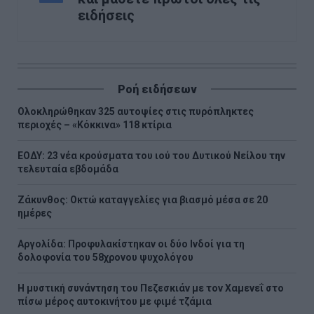
ειδήσεις
Ροή ειδήσεων
Ολοκληρώθηκαν 325 αυτοψίες στις πυρόπληκτες
περιοχές – «Κόκκινα» 118 κτίρια
ΕΟΔΥ: 23 νέα κρούσματα του ιού του Δυτικού Νείλου την
τελευταία εβδομάδα
Ζάκυνθος: Οκτώ καταγγελίες για βιασμό μέσα σε 20
ημέρες
Αργολίδα: Προφυλακίστηκαν οι δύο Ινδοί για τη
δολοφονία του 58χρονου ψυχολόγου
Η μυστική συνάντηση του Πεζεσκιάν με τον Χαμενεΐ στο
πίσω μέρος αυτοκινήτου με φιμέ τζάμια