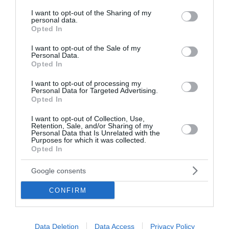
Ινδία: 12 τραυματίες από
services and may gather and store information including but
σφοδρές αναταράξεις σε πτήση
not limited to your visit or usage behaviour. You may click to
I want to opt-out of the Sharing of my
personal data.
grant or deny consent to Google and its third-party tags to
της Air India – Επιβάτες
Opted In
use your data for below specified purposes in below Google
χτύπησαν στην οροφή του
consent section.
I want to opt-out of the Sale of my
Personal Data.
αεροσκάφους
Opted In
I want to opt-out of processing my
Στιγμές τρόμου έζησαν οι επιβάτες πτήσης της Air
Personal Data for Targeted Advertising.
India από το Πουκέτ της Ταϊλάνδης προς το Νέο
Opted In
Δελχί, όταν το αεροσκάφος βρέθηκε αντιμέτωπο με
I want to opt-out of Collection, Use,
ισχυρές αναταράξεις, με αποτέλεσμα να
Retention, Sale, and/or Sharing of my
τραυματιστούν συνολικά 12 άνθ...
Personal Data that Is Unrelated with the
Purposes for which it was collected.
11:50 | 05 Αυγούστου 2026
Πλανήτης
Opted In
Google consents
CONFIRM
Data Deletion
Data Access
Privacy Policy