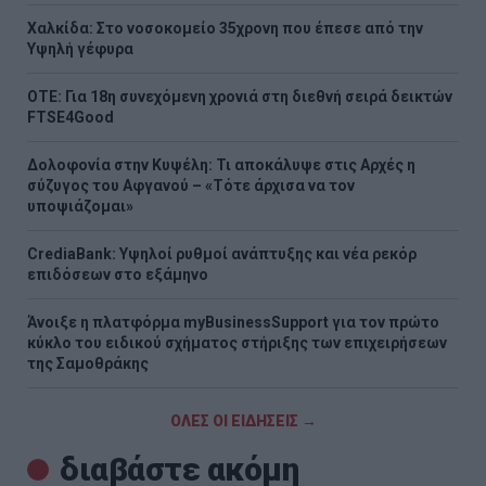
Χαλκίδα: Στο νοσοκομείο 35χρονη που έπεσε από την
Υψηλή γέφυρα
ΟΤΕ: Για 18η συνεχόμενη χρονιά στη διεθνή σειρά δεικτών
FTSE4Good
Δολοφονία στην Κυψέλη: Τι αποκάλυψε στις Αρχές η
σύζυγος του Αφγανού – «Τότε άρχισα να τον
υποψιάζομαι»
CrediaBank: Υψηλοί ρυθμοί ανάπτυξης και νέα ρεκόρ
επιδόσεων στο εξάμηνο
Άνοιξε η πλατφόρμα myBusinessSupport για τον πρώτο
κύκλο του ειδικού σχήματος στήριξης των επιχειρήσεων
της Σαμοθράκης
ΟΛΕΣ ΟΙ ΕΙΔΗΣΕΙΣ →
διαβάστε ακόμη