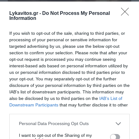
Lykavitos.gr -
Do Not Process My Personal
Information
If you wish to opt-out of the sale, sharing to third parties, or
processing of your personal or sensitive information for
targeted advertising by us, please use the below opt-out
section to confirm your selection. Please note that after your
opt-out request is processed you may continue seeing
interest-based ads based on personal information utilized by
us or personal information disclosed to third parties prior to
your opt-out. You may separately opt-out of the further
disclosure of your personal information by third parties on the
IAB’s list of downstream participants. This information may
Τεχεράνη: Πιθανός ο αποκλεισμός των Στενών
also be disclosed by us to third parties on the
IAB’s List of
του Ορμούζ για «εχθρικά» πλοία – Σκέψεις για
Downstream Participants
that may further disclose it to other
επιβολή προστίμων έως 20% του φορτίου
third parties.
Το αρχικό κείμενο της συμφωνίας που επετεύχθη με το
Please note that this website/app uses one or more Google
Personal Data Processing Opt Outs
Ομάν για τα Στενά του Ορμούζ εξετάζει το Κοινοβούλιο
services and may gather and store information including but
του Ιράν. Το νομοσχέδιο θα απαγορεύει σε «πλοία από
not limited to your visit or usage behaviour. You may click to
I want to opt-out of the Sharing of my