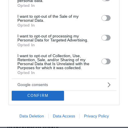
personal data.
εχθρικές χώρες» να ταξ...
grant or deny consent to Google and its third-party tags to
Opted In
use your data for below specified purposes in below Google
06 Αυγούστου 2026
consent section.
I want to opt-out of the Sale of my
Personal Data.
Opted In
I want to opt-out of processing my
Personal Data for Targeted Advertising.
Opted In
I want to opt-out of Collection, Use,
Retention, Sale, and/or Sharing of my
Personal Data that Is Unrelated with the
Purposes for which it was collected.
Opted In
Google consents
CONFIRM
Τουρκία: «Η αμυντική συμφωνία με Σαουδική
Data Deletion
Data Access
Privacy Policy
Αραβία και Πακιστάν δεν στοχεύει κάποια
συγκεκριμένη χώρα»