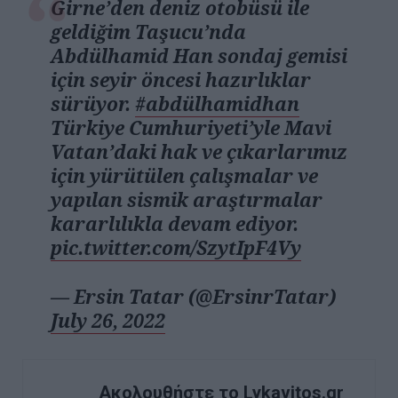
Girne’den deniz otobüsü ile
geldiğim Taşucu’nda
Abdülhamid Han sondaj gemisi
için seyir öncesi hazırlıklar
sürüyor.
#abdülhamidhan
Türkiye Cumhuriyeti’yle Mavi
Vatan’daki hak ve çıkarlarımız
için yürütülen çalışmalar ve
yapılan sismik araştırmalar
kararlılıkla devam ediyor.
pic.twitter.com/SzytIpF4Vy
— Ersin Tatar (@ErsinrTatar)
July 26, 2022
Ακολουθήστε το Lykavitos.gr