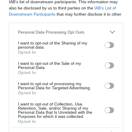
IAB’s list of downstream participants. This information may
Συναγερμός σήμανε το απόγευμα της Πέμπτης στο
also be disclosed by us to third parties on the
IAB’s List of
Γκελζενκίρχεν της Βόρειας Ρηνανίας-Βεστφαλίας
Downstream Participants
that may further disclose it to other
στη Γερμανία. Μεγάλη επιχείρηση των υπηρεσιών
third parties.
έκτακτης ανάγκης στήθηκε, μετά από σφοδρή
σύγκρουση δύο τραμ κοντά στο γ...
Please note that this website/app uses one or more Google
Personal Data Processing Opt Outs
services and may gather and store information including but
20:50 | 06 Αυγούστου 2026
Πλανήτης
not limited to your visit or usage behaviour. You may click to
I want to opt-out of the Sharing of my
personal data.
grant or deny consent to Google and its third-party tags to
Opted In
use your data for below specified purposes in below Google
consent section.
I want to opt-out of the Sale of my
Personal Data.
Opted In
I want to opt-out of processing my
Personal Data for Targeted Advertising.
Opted In
I want to opt-out of Collection, Use,
Retention, Sale, and/or Sharing of my
Personal Data that Is Unrelated with the
Purposes for which it was collected.
Opted In