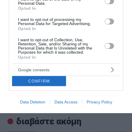
Personal Data.
Δυτική Αττική: Αντιδιαβρωτικά έργα πριν τις
Opted In
φθινοπωρινές βροχές – Η επόμενη ημέρα μετά τη μεγάλη
φωτιά
I want to opt-out of processing my
Personal Data for Targeted Advertising.
Opted In
Άνδρος: Το καταπράσινο διαμάντι των Κυκλάδων που
μαγεύει κάθε επισκέπτη
I want to opt-out of Collection, Use,
Retention, Sale, and/or Sharing of my
Personal Data that Is Unrelated with the
Αμαζόνιος: Στο χαμηλότερο επίπεδο δεκαετίας η
Purposes for which it was collected.
αποψίλωση – Μείωση 37%
Opted In
ΑΑΔΕ: Άνοιξε ξανά η πλατφόρμα myAGRO για την Ενιαία
Google consents
Αίτηση Ενίσχυσης 2026 – Οι προθεσμίες για τους αγρότες
CONFIRM
«Φωτιά» στην τιμή του μοσχαριού – Αύξηση 28,4% μέσα σε
19 μήνες
Data Deletion
Data Access
Privacy Policy
ΟΛΕΣ ΟΙ ΕΙΔΗΣΕΙΣ →
διαβάστε ακόμη