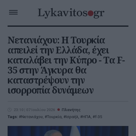
Νετανιάχου: Η Τουρκία
απειλεί την Ελλάδα, έχει
καταλάβει την Κύπρο - Τα F-
35 στην Άγκυρα θα
καταστρέψουν την
ισορροπία δυνάμεων
23:10 | 07 Ιουλίου 2026
Πλανήτης
Tags:
Νετανιάχου
,
Τουρκία
,
Ισραήλ
,
ΗΠΑ
,
f-35