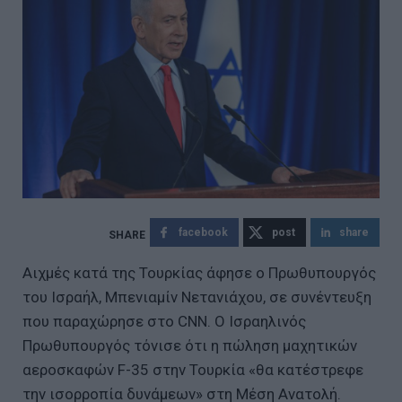
facebook
post
share
Αιχμές κατά της Τουρκίας άφησε ο Πρωθυπουργός
του Ισραήλ, Μπενιαμίν Νετανιάχου, σε συνέντευξη
που παραχώρησε στο CNN. Ο Ισραηλινός
Πρωθυπουργός τόνισε ότι η πώληση μαχητικών
αεροσκαφών F-35 στην Τουρκία «θα κατέστρεφε
την ισορροπία δυνάμεων» στη Μέση Ανατολή.