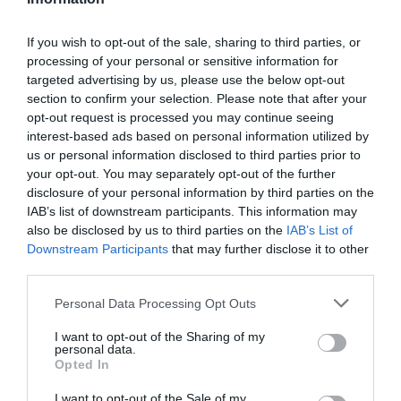
στο Google News
και μάθετε πρώτοι όλες τις
If you wish to opt-out of the sale, sharing to third parties, or
ειδήσεις
processing of your personal or sensitive information for
targeted advertising by us, please use the below opt-out
section to confirm your selection. Please note that after your
opt-out request is processed you may continue seeing
interest-based ads based on personal information utilized by
Ροή ειδήσεων
us or personal information disclosed to third parties prior to
your opt-out. You may separately opt-out of the further
Χωρίς τις αισθήσεις του ανασύρθηκε 43χρονος στη
Μετώπη στον Σαρωνικό
disclosure of your personal information by third parties on the
IAB’s list of downstream participants. This information may
also be disclosed by us to third parties on the
IAB’s List of
Παγκόσμιο Πρωτάθλημα Κωπηλασίας: Αργυρό μετάλλιο
για Χιώτη και Αλεξίου
Downstream Participants
that may further disclose it to other
third parties.
Πένθος για τον Μέσι - Πέθανε ο πατέρας του Χόρχε
Please note that this website/app uses one or more Google
Personal Data Processing Opt Outs
services and may gather and store information including but
Θρίλερ στον Λυκαβηττό: Σε 57χρονη γυναίκα που είχε
not limited to your visit or usage behaviour. You may click to
I want to opt-out of the Sharing of my
εξαφανιστεί από την Κυψέλη ανήκει η σορός
personal data.
grant or deny consent to Google and its third-party tags to
Opted In
use your data for below specified purposes in below Google
Οι φωτιές, οι ανεμογεννήτριες και η προχειρότητα
consent section.
I want to opt-out of the Sale of my