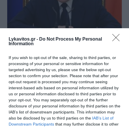
Lykavitos.gr -
Do Not Process My Personal
Information
Νέο σχέδιο Πούτιν «βλέπουν» οι
ΗΠΑ - Το σενάριο που τρομάζει
If you wish to opt-out of the sale, sharing to third parties, or
processing of your personal or sensitive information for
το ΝΑΤΟ
targeted advertising by us, please use the below opt-out
section to confirm your selection. Please note that after your
Νέα έρευνα των μυστικών υπηρεσιών των
opt-out request is processed you may continue seeing
Ηνωμένων Πολιτειών αλλάζει τα δεδομένα για τη
interest-based ads based on personal information utilized by
Ρωσία. Οι ΗΠΑ εκτιμούν ότι ο Βλαντίμιρ Πούτιν θα
us or personal information disclosed to third parties prior to
μπορούσε μέσα στα επόμενα χρόνια να επιχειρήσει
your opt-out. You may separately opt-out of the further
μια περιορισμένη επίθεση εναν...
disclosure of your personal information by third parties on the
22:20 | 07 Αυγούστου 2026
Πλανήτης
IAB’s list of downstream participants. This information may
also be disclosed by us to third parties on the
IAB’s List of
Downstream Participants
that may further disclose it to other