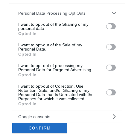
third parties.
Please note that this website/app uses one or more Google
Personal Data Processing Opt Outs
services and may gather and store information including but
not limited to your visit or usage behaviour. You may click to
I want to opt-out of the Sharing of my
personal data.
grant or deny consent to Google and its third-party tags to
Opted In
use your data for below specified purposes in below Google
consent section.
I want to opt-out of the Sale of my
Personal Data.
Opted In
I want to opt-out of processing my
Personal Data for Targeted Advertising.
Opted In
I want to opt-out of Collection, Use,
Ο τυφώνας «Dolphin» σαρώνει
Retention, Sale, and/or Sharing of my
Personal Data that Is Unrelated with the
την Ιαπωνία - Πάνω από 50.000
Purposes for which it was collected.
Opted In
κτίρια χωρίς ρεύμα (Videos)
Google consents
Με σφοδρότητα έπληξε ο τυφώνας «Dolphin» τη
νότια περιφέρεια της Οκινάουα στην Ιαπωνία,
CONFIRM
προκαλώντας τον τραυματισμό έξι ανθρώπων, ενώ η