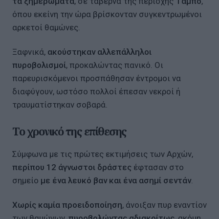
τα ξημερώματα
, σε ταβέρνα της περιοχής
Τάμπο
,
όπου εκείνη την ώρα βρίσκονταν συγκεντρωμένοι
αρκετοί θαμώνες.
Ξαφνικά,
ακούστηκαν αλλεπάλληλοι
πυροβολισμοί
, προκαλώντας πανικό. Οι
παρευρισκόμενοι προσπάθησαν έντρομοι να
διαφύγουν, ωστόσο πολλοί έπεσαν νεκροί ή
τραυματίστηκαν σοβαρά.
Το χρονικό της επίθεσης
Σύμφωνα με τις πρώτες εκτιμήσεις των Αρχών,
περίπου 12 άγνωστοι δράστες
έφτασαν στο
σημείο
με ένα λευκό βαν και ένα ασημί σεντάν
.
Χωρίς καμία προειδοποίηση
, άνοιξαν πυρ εναντίον
των θαμώνων,
πυροβολώντας αδιακρίτως
, ακόμη