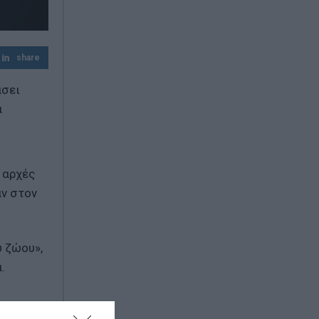
Μπρουτζάκης
Φωτιά σε Αττική και Βοιωτία: Πώς έγινε η
μεγάλη επιχείρηση διάσωσης δια
share
θαλάσσης
άσει
α
 αρχές
αν στον
υ ζώου»,
.