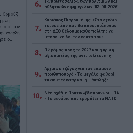
Τα πρωτοσέλιδα των πολιτικών και
6
αθλητικών εφημερίδων (03-08-2026)
ου Ορμούζ
Κυριάκος Πιερρακάκης: «Στο σχέδιο
η ροή
τετραετίας που θα παρουσιάσουμε
υ από τον
7
στη ΔΕΘ θέλουμε κάθε πολίτης να
ην έναρξη
μπορεί να δει τον εαυτό του»
σε ο...
Ο δρόμος προς το 2027 και η κρίση
8
αξιοπιστίας της αντιπολίτευσης
Άρχισε ο τζόγος για τον επόμενο
9
πρωθυπουργό - Το μεγάλο φαβορί,
το αουτσάιντερ και η... έκπληξη
Νέο σχέδιο Πούτιν «βλέπουν» οι ΗΠΑ
10
- Το σενάριο που τρομάζει το ΝΑΤΟ