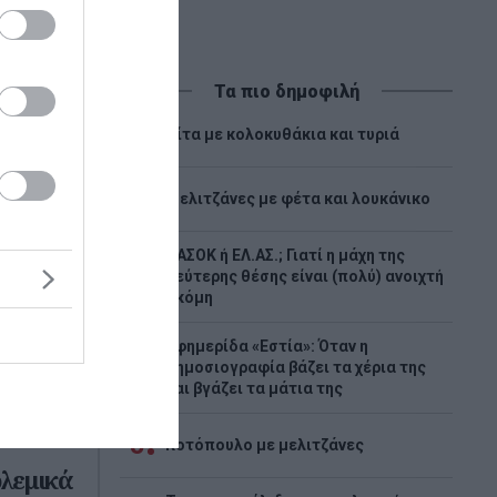
Τα πιο δημοφιλή
1
Πίτα με κολοκυθάκια και τυριά
2
Μελιτζάνες με φέτα και λουκάνικο
ΠΑΣΟΚ ή ΕΛ.ΑΣ.; Γιατί η μάχη της
3
δεύτερης θέσης είναι (πολύ) ανοιχτή
ακόμη
Εφημερίδα «Εστία»: Όταν η
4
δημοσιογραφία βάζει τα χέρια της
α το
και βγάζει τα μάτια της
να
5
Κοτόπουλο με μελιτζάνες
ολεμικά