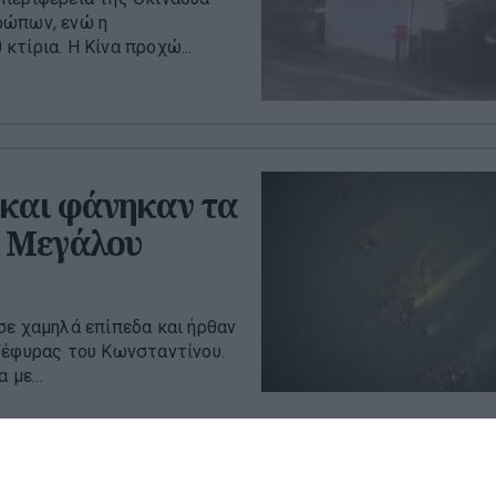
ρώπων, ενώ η
τίρια. Η Κίνα προχώ...
 και φάνηκαν τα
υ Μεγάλου
σε χαμηλά επίπεδα και ήρθαν
Γέφυρας του Κωνσταντίνου.
 με...
οι ΗΠΑ - Το