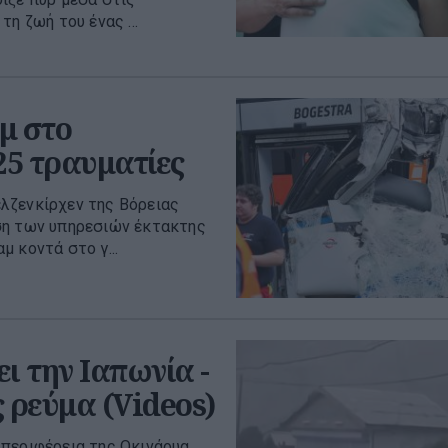
η ζωή του ένας ...
μ στο
25 τραυματίες
λζενκίρχεν της Βόρειας
ση των υπηρεσιών έκτακτης
 κοντά στο γ...
 την Ιαπωνία -
 ρεύμα (Videos)
 περιφέρεια της Οκινάουα