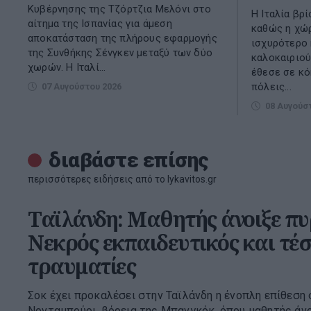
Κυβέρνησης της Τζόρτζια Μελόνι στο
Η Ιταλία βρί
αίτημα της Ισπανίας για άμεση
καθώς η χώρ
αποκατάσταση της πλήρους εφαρμογής
ισχυρότερο
της Συνθήκης Σένγκεν μεταξύ των δύο
καλοκαιριού
χωρών. Η Ιταλί...
έθεσε σε κό
πόλεις...
07 Αυγούστου 2026
08 Αυγούσ
διαβάστε επίσης
περισσότερες ειδήσεις από το lykavitos.gr
Ταϊλάνδη: Μαθητής άνοιξε πυρ
Νεκρός εκπαιδευτικός και τέσ
τραυματίες
Σοκ έχει προκαλέσει στην Ταϊλάνδη η ένοπλη επίθεση 
Νονταμπούρι, βόρεια της Μπανγκόκ, όπου μαθητής άνο