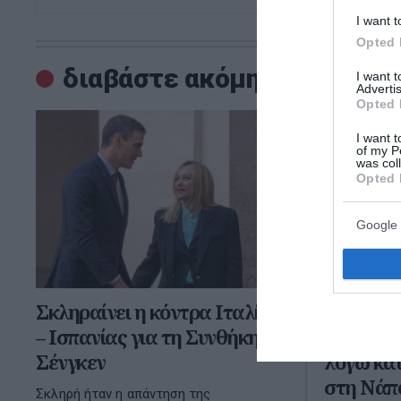
I want t
Opted 
διαβάστε ακόμη
I want 
Advertis
Opted 
I want t
of my P
was col
Opted 
Google 
Σκληραίνει η κόντρα Ιταλίας
Ιταλία: 
– Ισπανίας για τη Συνθήκη
συναγερμ
Σένγκεν
λόγω κα
στη Νάπ
Σκληρή ήταν η απάντηση της