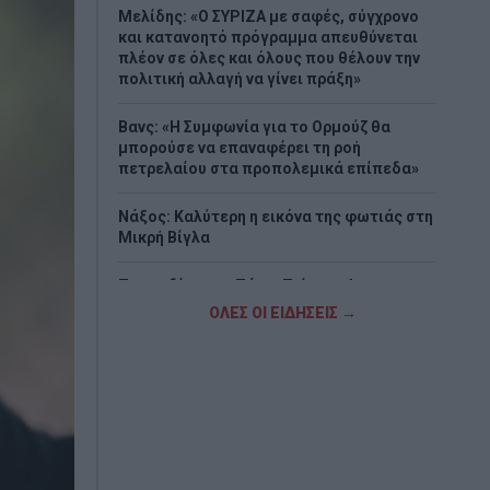
Μελίδης: «Ο ΣΥΡΙΖΑ με σαφές, σύγχρονο
και κατανοητό πρόγραμμα απευθύνεται
πλέον σε όλες και όλους που θέλουν την
πολιτική αλλαγή να γίνει πράξη»
Βανς: «Η Συμφωνία για το Ορμούζ θα
μπορούσε να επαναφέρει τη ροή
πετρελαίου στα προπολεμικά επίπεδα»
Νάξος: Καλύτερη η εικόνα της φωτιάς στη
Μικρή Βίγλα
Τραγωδία στην Πάρο: Πνίγηκε 4χρονος σε
πισίνα beach bar - Προσήχθησαν
ΟΛΕΣ ΟΙ ΕΙΔΗΣΕΙΣ →
ιδιοκτήτης και γονείς
Ο τυφώνας «Dolphin» σαρώνει την Ιαπωνία
- Πάνω από 50.000 κτίρια χωρίς ρεύμα
(Videos)
Νέα αποχώρηση από το κόμμα της Μαρίας
Καρυστιανού – Τι καταγγέλλει ο Νίκος