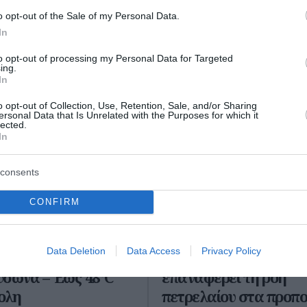
o opt-out of the Sale of my Personal Data.
In
to opt-out of processing my Personal Data for Targeted
ing.
In
o opt-out of Collection, Use, Retention, Sale, and/or Sharing
ersonal Data that Is Unrelated with the Purposes for which it
lected.
In
consents
CONFIRM
Σε κόκκινο
Βανς: «Η Συμφωνία γι
Data Deletion
Data Access
Privacy Policy
ό και οι 27 πόλεις
Ορμούζ θα μπορούσε 
ύσωνα – Έως 48°C
επαναφέρει τη ροή
ολη
πετρελαίου στα προπ