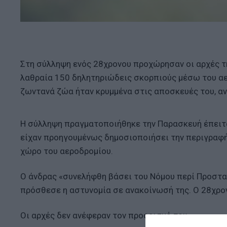
Στη σύλληψη ενός 28χρονου προχώρησαν οι αρχές τη
λαθραία 150 δηλητηριώδεις σκορπιούς μέσω του αε
ζωντανά ζώα ήταν κρυμμένα στις αποσκευές του, αν
Η σύλληψη πραγματοποιήθηκε την Παρασκευή έπειτ
είχαν προηγουμένως δημοσιοποιήσει την περιγραφή 
χώρο του αεροδρομίου.
Ο άνδρας «συνελήφθη βάσει του Νόμου περί Προστασ
πρόσθεσε η αστυνομία σε ανακοίνωσή της. Ο 28χρον
Οι αρχές δεν ανέφεραν τον προορισμό του.