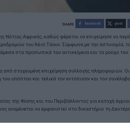
facebook
post
ς Νότιας Αφρικής, καθώς φέρεται να επιχείρησε να περ
ροδρομίου του Κέιπ Τάουν. Σύμφωνα με την αστυνομία, τ
άμεσα στα προσωπικά του αντικείμενα και τα ρούχα του.
α από στοχευμένη επιχείρηση συλλογής πληροφοριών. Οι
του υπόπτου και τελικά τον εντόπισαν και τον συνέλαβ
ίας της Φύσης και του Περιβάλλοντος για κατοχή άγριο
ος αναμένεται να εμφανιστεί στο δικαστήριο τη Δευτέρα