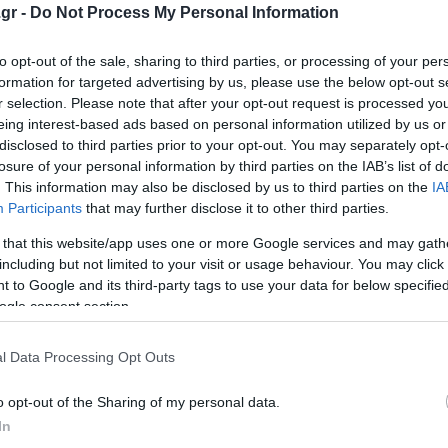
gr -
Do Not Process My Personal Information
ζωής, ενώ οι αρχές αξιολογούν την αξία τους στην αγορά
to opt-out of the sale, sharing to third parties, or processing of your per
ημαντικό πρόβλημα στη Νότια Αφρική, μια από τις χώρες 
formation for targeted advertising by us, please use the below opt-out s
r selection. Please note that after your opt-out request is processed y
eing interest-based ads based on personal information utilized by us or
disclosed to third parties prior to your opt-out. You may separately opt-
ώα όπως ρινόκερους και ελέφαντες, αλλά και ζώα όπως
losure of your personal information by third parties on the IAB’s list of
οδοφόρα παγκόσμια μαύρη αγορά.
. This information may also be disclosed by us to third parties on the
IA
Participants
that may further disclose it to other third parties.
Τιχουάνα
 that this website/app uses one or more Google services and may gath
including but not limited to your visit or usage behaviour. You may click 
πογραφές «βλέπει» ο Τραμπ
 to Google and its third-party tags to use your data for below specifi
Μνημόνιο ΗΠΑ-Ιράν «θέτει σε κίνδυνο» τα συμφέροντα 
ogle consent section.
l Data Processing Opt Outs
ο Lykavitos.gr στο Google News
o opt-out of the Sharing of my personal data.
ώτοι όλες τις ειδήσεις
In