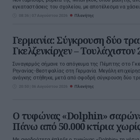
εγκαταστάσεις του σχολείου, με αποτέλεσμα να χάσει τ
08:36 | 07 Αυγούστου 2026
Πλανήτης
Γερμανία: Σύγκρουση δύο τρα
Γκελζενκίρχεν – Τουλάχιστον 
Συναγερμός σήμανε το απόγευμα της Πέμπτης στο Γκε
Ρηνανίας-Βεστφαλίας στη Γερμανία. Μεγάλη επιχείρη
ανάγκης στήθηκε, μετά από σφοδρή σύγκρουση δύο τραμ
20:50 | 06 Αυγούστου 2026
Πλανήτης
Ο τυφώνας «Dolphin» σαρώνει
Πάνω από 50.000 κτίρια χωρίς
Με σφοδρότητα έπληξε ο τυφώνας «Dolphin» τη νότια