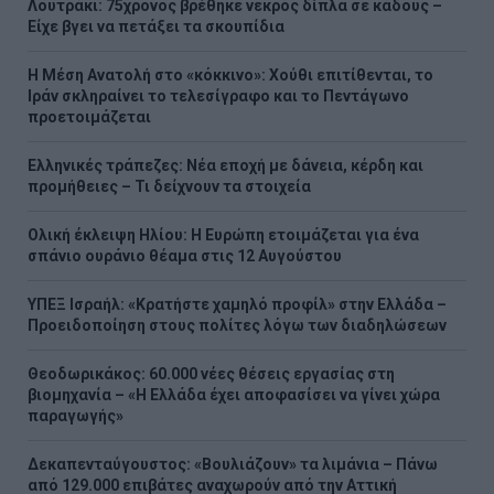
Λουτράκι: 75χρονος βρέθηκε νεκρός δίπλα σε κάδους –
Είχε βγει να πετάξει τα σκουπίδια
Η Μέση Ανατολή στο «κόκκινο»: Χούθι επιτίθενται, το
Ιράν σκληραίνει το τελεσίγραφο και το Πεντάγωνο
προετοιμάζεται
Ελληνικές τράπεζες: Νέα εποχή με δάνεια, κέρδη και
προμήθειες – Τι δείχνουν τα στοιχεία
Ολική έκλειψη Ηλίου: Η Ευρώπη ετοιμάζεται για ένα
σπάνιο ουράνιο θέαμα στις 12 Αυγούστου
ΥΠΕΞ Ισραήλ: «Κρατήστε χαμηλό προφίλ» στην Ελλάδα –
Προειδοποίηση στους πολίτες λόγω των διαδηλώσεων
Θεοδωρικάκος: 60.000 νέες θέσεις εργασίας στη
βιομηχανία – «Η Ελλάδα έχει αποφασίσει να γίνει χώρα
παραγωγής»
Δεκαπενταύγουστος: «Βουλιάζουν» τα λιμάνια – Πάνω
από 129.000 επιβάτες αναχωρούν από την Αττική