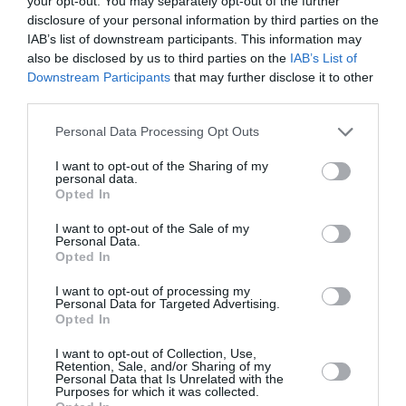
your opt-out. You may separately opt-out of the further
disclosure of your personal information by third parties on the
Συρία: Πώς ένα ξεχασμένο σημειωματάριο
IAB’s list of downstream participants. This information may
οδήγησε στα ίχνη αρχικατασκόπου του Άσαντ
also be disclosed by us to third parties on the
IAB’s List of
Downstream Participants
that may further disclose it to other
Ένα σημειωματάριο, ξεχασμένο μέσα στο διαμέρισμα
third parties.
ενός από τους πλέον διαβόητους αξιωματούχους του
καθεστώτος του Μπασάρ αλ Άσαντ στη Δαμασκό,
Please note that this website/app uses one or more Google
Personal Data Processing Opt Outs
αποτέλεσε την αφετηρία έρευνας του BBC...
services and may gather and store information including but
08 Αυγούστου 2026
not limited to your visit or usage behaviour. You may click to
I want to opt-out of the Sharing of my
personal data.
grant or deny consent to Google and its third-party tags to
Opted In
use your data for below specified purposes in below Google
consent section.
I want to opt-out of the Sale of my
Personal Data.
Opted In
I want to opt-out of processing my
Personal Data for Targeted Advertising.
Opted In
I want to opt-out of Collection, Use,
Retention, Sale, and/or Sharing of my
Personal Data that Is Unrelated with the
Purposes for which it was collected.