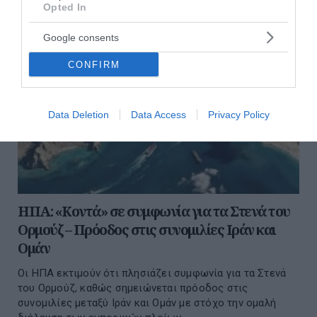
Opted In
Google consents
CONFIRM
Data Deletion
Data Access
Privacy Policy
ΗΠΑ: «Κοντά» σε συμφωνία για τα Στενά του
Ορμούζ – Πρόοδος στις συνομιλίες Ιράν και
Ομάν
Οι ΗΠΑ εκτιμούν ότι πλησιάζει συμφωνία για τα Στενά
του Ορμούζ, καθώς σημειώνεται πρόοδος στις
συνομιλίες μεταξύ Ιράν και Ομάν με στόχο την ομαλή