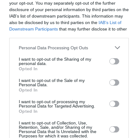
your opt-out. You may separately opt-out of the further
disclosure of your personal information by third parties on the
IAB’s list of downstream participants. This information may
also be disclosed by us to third parties on the
IAB’s List of
Downstream Participants
that may further disclose it to other
third parties.
Please note that this website/app uses one or more Google
Personal Data Processing Opt Outs
services and may gather and store information including but
not limited to your visit or usage behaviour. You may click to
I want to opt-out of the Sharing of my
personal data.
grant or deny consent to Google and its third-party tags to
Opted In
Greek Mafia: Συνελήφθη στη Γερμανία
use your data for below specified purposes in below Google
consent section.
βασικός εκτελεστής της ομάδας του «Έντικ»
I want to opt-out of the Sale of my
Personal Data.
Opted In
Στη Γερμανία συνελήφθη 31χρονος φερόμενος ως
βασικός εκτελεστής της εγκληματικής οργάνωσης του
I want to opt-out of processing my
«Έντικ», που κατηγορείται για δολοφονίες και άλλες
Personal Data for Targeted Advertising.
Opted In
εγκληματικές πράξεις.
07 Αυγούστου 2026
I want to opt-out of Collection, Use,
Retention, Sale, and/or Sharing of my
Personal Data that Is Unrelated with the
Purposes for which it was collected.