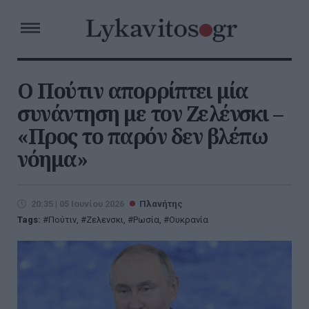
Ο Πούτιν απορρίπτει μία
συνάντηση με τον Ζελένσκι –
«Προς το παρόν δεν βλέπω
νόημα»
20:35 | 05 Ιουνίου 2026
Πλανήτης
Tags:
Πούτιν
,
Ζελενσκι
,
Ρωσία
,
Ουκρανία