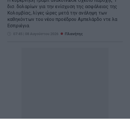
Η κυβέρνηση Τραμπ ανακοίνωσε σχέδιο παροχής 1
δισ. δολαρίων για την ενίσχυση της ασφάλειας της
Κολομβίας, λίγες ώρες μετά την ανάληψη των
καθηκόντων του νέου προέδρου Αμπελάρδο ντε λα
Εσπριέγια.
07:45 | 08 Αυγούστου 2026
Πλανήτης