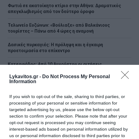
Φωτιά σε ακατοίκητο κτίριο στην Αθήνα: Δραματικός
απεγκλωβισμός από τον δεύτερο όροφο
Τελωνείο Ευζώνων: «Βούλιαξε» από Βαλκάνιους
τουρίστες – Πάνω από 4 ώρες η αναμονή
Δασικές πυρκαγιές: Η πρόληψη και η έγκαιρη
προετοιμασία στο επίκεντρο
Κατσαφάδος: Από 10 Αυγούστου οι αιτήσεις
αποζημίωσης για τους πυρόπληκτους – Μέσα
Σεπτεμβρίου τα αντιπλημμυρικά
Lykavitos.gr -
Do Not Process My Personal
Information
ΟΛΕΣ ΟΙ ΕΙΔΗΣΕΙΣ →
If you wish to opt-out of the sale, sharing to third parties, or
processing of your personal or sensitive information for
διαβάστε ακόμη
targeted advertising by us, please use the below opt-out
section to confirm your selection. Please note that after your
opt-out request is processed you may continue seeing
interest-based ads based on personal information utilized by
us or personal information disclosed to third parties prior to