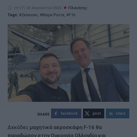
19:17 | 20 Αυγούστου 2023
Πλανήτης
Tags:
Ζελενσκι
,
Μαρκ Ρούτε
,
F16
facebook
post
share
Δεκάδες
μαχητικά αεροσκάφη F-16 θα
παραδώσον στην Ουκρανία Ολλανδία και