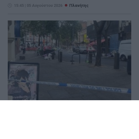
15:45 | 05 Αυγούστου 2026
Πλανήτης
Λονδίνο: Επίθεση με μαχαίρι στο
Κόβεντ Γκάρντεν – Τέσσερις
τραυματίες, συνελήφθη μία