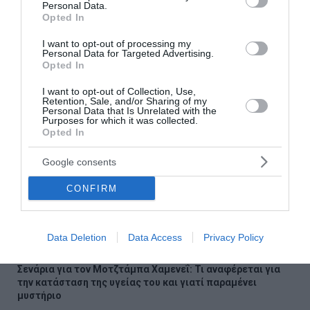
Personal Data.
Opted In
Ροή ειδήσεων
I want to opt-out of processing my
Personal Data for Targeted Advertising.
Διαβάστε στο «Καρφί»
Opted In
I want to opt-out of Collection, Use,
Φωτιές στο Στεφάνι Κορινθίας και στο Μονοπήγαδο
Retention, Sale, and/or Sharing of my
Θεσσαλονίκης – Ήχησε το 112
Personal Data that Is Unrelated with the
Purposes for which it was collected.
Opted In
Μελίδης: «Ο ΣΥΡΙΖΑ είναι εδώ με το Πρόγραμμα, τις Αρχές
και την Ιστορία μας»
Google consents
Σαμοθράκη: Ιταλίδα έχασε τις αισθήσεις της ενώ
CONFIRM
κολυμπούσε – Τι είπε ο ναυαγοσώστης που την έσωσε
Χαλκιδική: Επιχείρηση μεταφοράς 49χρονης Γερμανίδας
Data Deletion
Data Access
Privacy Policy
που τραυματίστηκε σε δύσβατο σημείο
Σενάρια για τον Μοτζτάμπα Χαμενεΐ: Τι αναφέρεται για
την κατάσταση της υγείας του και γιατί παραμένει
μυστήριο