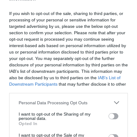
και για την απόκτηση μαχητικών Gripen.
If you wish to opt-out of the sale, sharing to third parties, or
Αφγανιστάν: Ο «μεσαίωνας» των Ταλιμπάν
processing of your personal or sensitive information for
συνεχίζεται - Οι ΗΠΑ έδωσαν ελπίδα στους
targeted advertising by us, please use the below opt-out
φονταμεταλιστές
section to confirm your selection. Please note that after your
opt-out request is processed you may continue seeing
Βερολίνο: Οικονομική βοήθεια ύψους 5
interest-based ads based on personal information utilized by
δισεκατομμυρίων ευρώ ετησίως προς την
us or personal information disclosed to third parties prior to
Ουκρανία
your opt-out. You may separately opt-out of the further
Τουρκία: Ο Μπαχτσελί αντέγραψε τον Κεμάλ με
disclosure of your personal information by third parties on the
στρατιωτικές μπότες και έγραψε: «Η Κύπρος
IAB’s list of downstream participants. This information may
είναι τουρκική»
also be disclosed by us to third parties on the
IAB’s List of
Downstream Participants
that may further disclose it to other
third parties.
Ακολουθήστε το Lykavitos.gr
Please note that this website/app uses one or more Google
Personal Data Processing Opt Outs
στο Google News
services and may gather and store information including but
not limited to your visit or usage behaviour. You may click to
I want to opt-out of the Sharing of my
και μάθετε πρώτοι όλες τις
personal data.
grant or deny consent to Google and its third-party tags to
ειδήσεις
Opted In
use your data for below specified purposes in below Google
consent section.
I want to opt-out of the Sale of my