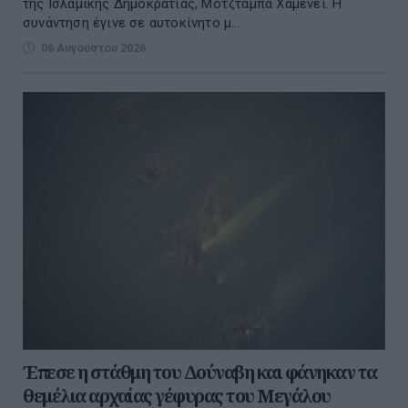
της Ισλαμικής Δημοκρατίας, Μοτζταμπά Χαμενεΐ. Η
συνάντηση έγινε σε αυτοκίνητο μ...
06 Αυγούστου 2026
Έπεσε η στάθμη του Δούναβη και φάνηκαν τα
θεμέλια αρχαίας γέφυρας του Μεγάλου