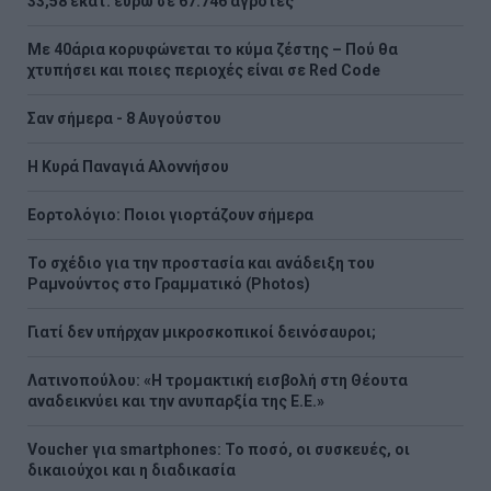
33,58 εκατ. ευρώ σε 67.746 αγρότες
Με 40άρια κορυφώνεται το κύμα ζέστης – Πού θα
χτυπήσει και ποιες περιοχές είναι σε Red Code
Σαν σήμερα - 8 Αυγούστου
H Κυρά Παναγιά Αλοννήσου
Εορτολόγιο: Ποιοι γιορτάζουν σήμερα
Το σχέδιο για την προστασία και ανάδειξη του
Ραμνούντος στο Γραμματικό (Photos)
Γιατί δεν υπήρχαν μικροσκοπικοί δεινόσαυροι;
Λατινοπούλου: «Η τρομακτική εισβολή στη Θέουτα
αναδεικνύει και την ανυπαρξία της Ε.Ε.»
Voucher για smartphones: Το ποσό, οι συσκευές, οι
δικαιούχοι και η διαδικασία