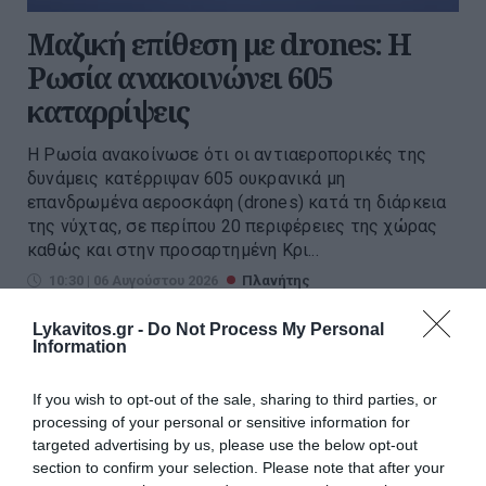
Μαζική επίθεση με drones: Η
Ρωσία ανακοινώνει 605
καταρρίψεις
Η Ρωσία ανακοίνωσε ότι οι αντιαεροπορικές της
δυνάμεις κατέρριψαν 605 ουκρανικά μη
επανδρωμένα αεροσκάφη (drones) κατά τη διάρκεια
της νύχτας, σε περίπου 20 περιφέρειες της χώρας
καθώς και στην προσαρτημένη Κρι...
10:30 | 06 Αυγούστου 2026
Πλανήτης
Lykavitos.gr -
Do Not Process My Personal
Information
If you wish to opt-out of the sale, sharing to third parties, or
processing of your personal or sensitive information for
targeted advertising by us, please use the below opt-out
section to confirm your selection. Please note that after your