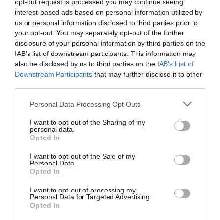
opt-out request is processed you may continue seeing
interest-based ads based on personal information utilized by
us or personal information disclosed to third parties prior to
your opt-out. You may separately opt-out of the further
disclosure of your personal information by third parties on the
IAB’s list of downstream participants. This information may
also be disclosed by us to third parties on the
IAB’s List of
Downstream Participants
that may further disclose it to other
Ακραία ζέστη στη Μεσόγειο –
third parties.
Τουρίστες αλλάζουν τα σχέδια
Please note that this website/app uses one or more Google
Personal Data Processing Opt Outs
των διακοπών τους
services and may gather and store information including but
not limited to your visit or usage behaviour. You may click to
I want to opt-out of the Sharing of my
personal data.
grant or deny consent to Google and its third-party tags to
Οι ακραίες θερμοκρασίες που πλήττουν τη Μεσόγειο
Opted In
use your data for below specified purposes in below Google
δεν επηρεάζουν μόνο τους μόνιμους κατοίκους, αλλά
consent section.
και εκατομμύρια τουρίστες, οι οποίοι βρίσκονται
I want to opt-out of the Sale of my
Personal Data.
αντιμέτωποι με πρωτοφανή κύματα ζέστης στις
Opted In
καλοκαιρινές τους δ...
I want to opt-out of processing my
10:45 | 07 Αυγούστου 2026
Πλανήτης
Personal Data for Targeted Advertising.
Opted In