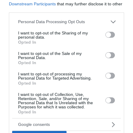
Downstream Participants
that may further disclose it to other
third parties.
Please note that this website/app uses one or more Google
Personal Data Processing Opt Outs
services and may gather and store information including but
not limited to your visit or usage behaviour. You may click to
I want to opt-out of the Sharing of my
personal data.
grant or deny consent to Google and its third-party tags to
Opted In
use your data for below specified purposes in below Google
consent section.
I want to opt-out of the Sale of my
Personal Data.
Opted In
I want to opt-out of processing my
Personal Data for Targeted Advertising.
Opted In
I want to opt-out of Collection, Use,
Retention, Sale, and/or Sharing of my
Βόρεια Καρολίνα: Τρεις νεκροί και ένας
Personal Data that Is Unrelated with the
Purposes for which it was collected.
τραυματίας μετά από πυροβολισμούς
Opted In
Συναγερμός σήμανε στην οδό Brooks Road στο Prospect
Google consents
Hills της Βόρειας Καρολίνας, καθώς τουλάχιστον τρία
άτομα έχασαν τη ζωή τους και ένα ακόμη τραυματίστηκε