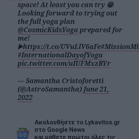
space! At least you can try 😁
Looking forward to trying out
the full yoga plan
@CosmicKidsYoga
prepared for
me!
▶️
https://t.co/UVuLlV6aFe
#MissionMi
#InternationalDayofYoga
pic.twitter.com/uIUFMxzBYr
— Samantha Cristoforetti
(@AstroSamantha)
June 21,
2022
Ακολουθήστε το Lykavitos.gr
στο Google News
και μάθετε πρώτοι όλες τις