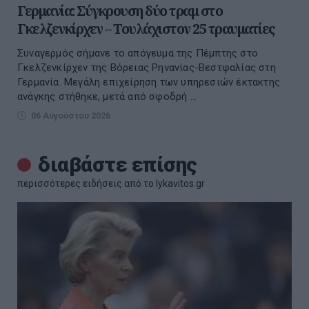
Γερμανία: Σύγκρουση δύο τραμ στο
Γκελζενκίρχεν – Τουλάχιστον 25 τραυματίες
Συναγερμός σήμανε το απόγευμα της Πέμπτης στο
Γκελζενκίρχεν της Βόρειας Ρηνανίας-Βεστφαλίας στη
Γερμανία. Μεγάλη επιχείρηση των υπηρεσιών έκτακτης
ανάγκης στήθηκε, μετά από σφοδρή ...
06 Αυγούστου 2026
διαβάστε επίσης
περισσότερες ειδήσεις από το lykavitos.gr