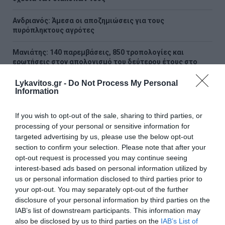
Ανδριανός: Άμεσα οι αποζημιώσεις για τους
πυρόπληκτους αγρότες
Μανιάτης: 140 παρεμβάσεις, 850 τροπολογίες και
ερωτήσεις στον απολογισμό του δεύτερου έτους στο
Ευρωκοινοβούλιο
Lykavitos.gr -
Do Not Process My Personal
Information
Ο δρόμος προς το 2027 και η κρίση αξιοπιστίας της
αντιπολίτευσης
If you wish to opt-out of the sale, sharing to third parties, or
Τάκης Θεοδωρικάκος: «Συμβάλλουμε στην εθνική
processing of your personal or sensitive information for
ασφάλεια της πατρίδας μας με νέο αναπτυξιακό
targeted advertising by us, please use the below opt-out
καθεστώς για την Άμυνα»
section to confirm your selection. Please note that after your
opt-out request is processed you may continue seeing
Προσοχή στις γονικές παροχές – Πότε μια μεταφορά
interest-based ads based on personal information utilized by
χρημάτων φορολογείται
us or personal information disclosed to third parties prior to
your opt-out. You may separately opt-out of the further
disclosure of your personal information by third parties on the
ΟΛΕΣ ΟΙ ΕΙΔΗΣΕΙΣ →
IAB’s list of downstream participants. This information may
διαβάστε ακόμη
also be disclosed by us to third parties on the
IAB’s List of