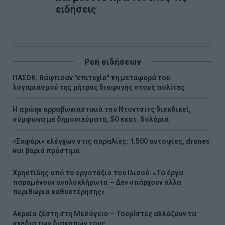
ειδήσεις
Ροή ειδήσεων
ΠΑΣΟΚ: Βάφτισαν "επιτυχία" τη μεταφορά του
λογαριασμού της ρήτρας διαφυγής στους πολίτες
Η πρώην αρραβωνιαστικιά του Ντόντσιτς διεκδικεί,
σύμφωνα με δημοσιεύματα, 50 εκατ. δολάρια
«Σαφάρι» ελέγχων στις παραλίες: 1.500 αυτοψίες, drones
και βαριά πρόστιμα
Χρηστίδης από το εργοτάξιο του Ιλισού: «Τα έργα
παραμένουν ανολοκλήρωτα – Δεν υπάρχουν άλλα
περιθώρια καθυστέρησης»
Ακραία ζέστη στη Μεσόγειο – Τουρίστες αλλάζουν τα
σχέδια των διακοπών τους