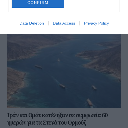
CONFIRM
μετά από πυροβολισμούς....
05 Αυγούστου 2026
Data Deletion
Data Access
Privacy Policy
Ιράν και Ομάν κατέληξαν σε συμφωνία 60
ημερών για τα Στενά του Ορμούζ