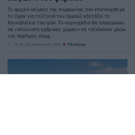
Το αρχικό κείμενο της συμφωνίας που επετεύχθη με
το Ομάν για τα Στενά του Ορμούζ εξετάζει το
Κοινοβούλιο του Ιράν. Το νομοσχέδιο θα απαγορεύει
σε «πλοία από εχθρικές χώρες» να ταξιδεύουν μέσω
του πορθμού, σύμφ...
22:05 | 06 Αυγούστου 2026
Πλανήτης