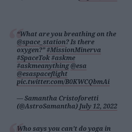
“What are you breathing on the
@space_station
? Is there
oxygen?”
#MissionMinerva
#SpaceTok
#askme
#askmeanything
@esa
@esaspaceflight
pic.twitter.com/B0KWCQbmAi
— Samantha Cristoforetti
(@AstroSamantha)
July 12, 2022
Who says you can’t do yoga in