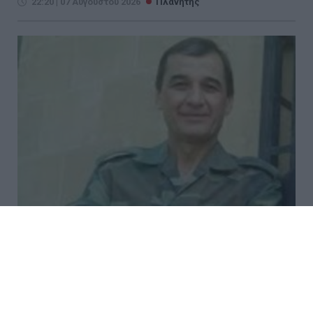
22:20 | 07 Αυγούστου 2026
Πλανήτης
Συρία: Πώς ένα ξεχασμένο
σημειωματάριο οδήγησε στα
ίχνη αρχικατασκόπου του Άσαντ