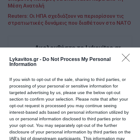
Μέση Ανατολή
Reuters: Οι ΗΠΑ σχεδιάζουν να περιορίσουν τις
στρατιωτικές δυνάμεις που διαθέτουν στο NATO
Ακολουθήστε το Lykavitos.gr
στο Google News
Lykavitos.gr -
Do Not Process My Personal
και μάθετε πρώτοι όλες τις
Information
ειδήσεις
If you wish to opt-out of the sale, sharing to third parties, or
processing of your personal or sensitive information for
targeted advertising by us, please use the below opt-out
section to confirm your selection. Please note that after your
Ροή ειδήσεων
opt-out request is processed you may continue seeing
interest-based ads based on personal information utilized by
Πλούσιο το αθλητικό πρόγραμμα σήμερα – Οι αγώνες και
us or personal information disclosed to third parties prior to
οι ώρες των μεταδόσεων
your opt-out. You may separately opt-out of the further
disclosure of your personal information by third parties on the
Το ποίημα της Κυριακής: Αύγουστος των πανηγυριών
IAB’s list of downstream participants. This information may