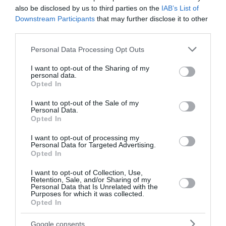
also be disclosed by us to third parties on the
IAB’s List of
Χάος στη Βουλή του Κοσόβου: Βουλευτής πέταξε αυγά
Downstream Participants
that may further disclose it to other
στον υπηρεσιακό πρωθυπουργό φωνάζοντας «ντροπή»
third parties.
Από τον «κλεφτοπόλεμο» Τσίπρα – Ανδρουλάκη υπάρχουν
Please note that this website/app uses one or more Google
Personal Data Processing Opt Outs
δύο χαμένοι και ένας κερδισμένος: Ο Μητσοτάκης
services and may gather and store information including but
not limited to your visit or usage behaviour. You may click to
I want to opt-out of the Sharing of my
Θρήνος στην Πάρο για τον χαμό 4χρονου σε πισίνα -
personal data.
grant or deny consent to Google and its third-party tags to
Opted In
Συγκλονιστική η προσπάθεια του μπάρμαν να αποτρέψει
use your data for below specified purposes in below Google
την τραγωδία (Βίντεο)
consent section.
I want to opt-out of the Sale of my
Personal Data.
Ελαφονήσι: Συνελήφθη για 7η φορά παρκαδόρος που
Opted In
«ψάρευε» πελάτες – Αστυνομικοί παρίσταναν τους
τουρίστες
I want to opt-out of processing my
Personal Data for Targeted Advertising.
Opted In
Μπακαλιάρος ογκρατέν
I want to opt-out of Collection, Use,
Γιάννης Κωνσταντέλιας: Έγινε ξανά πατέρας – Απέκτησε
Retention, Sale, and/or Sharing of my
Personal Data that Is Unrelated with the
και δεύτερο παιδί
Purposes for which it was collected.
Opted In
Καιρός: «Καμίνι» η χώρα με έως 39°C – Άνεμοι έως 7
μποφόρ και υψηλός κίνδυνος πυρκαγιάς
Google consents