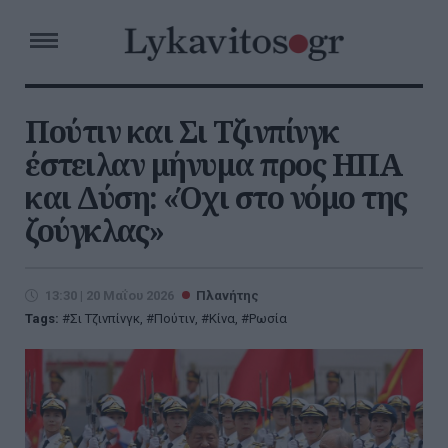
Πούτιν και Σι Τζινπίνγκ
έστειλαν μήνυμα προς ΗΠΑ
και Δύση: «Όχι στο νόμο της
ζούγκλας»
13:30 | 20 Μαΐου 2026
Πλανήτης
Tags:
Σι Τζινπίνγκ
,
Πούτιν
,
Κίνα
,
Ρωσία