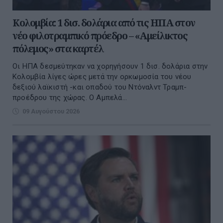
Κολομβία: 1 δισ. δολάρια από τις ΗΠΑ στον
νέο φιλοτραμπικό πρόεδρο – «Αμείλικτος
πόλεμος» στα καρτέλ
Οι ΗΠΑ δεσμεύτηκαν να χορηγήσουν 1 δισ. δολάρια στην
Κολομβία λίγες ώρες μετά την ορκωμοσία του νέου
δεξιού λαϊκιστή -και οπαδού του Ντόναλντ Τραμπ-
προέδρου της χώρας. Ο Αμπελά...
09 Αυγούστου 2026