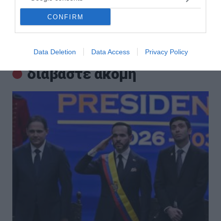
Χανιά: 17χρονη κατήγγειλε ότι 24χρονος την κλείδωσε σε
CONFIRM
σπίτι – Συνελήφθη για ενδοοικογενειακή βία
Data Deletion
Data Access
Privacy Policy
ΟΛΕΣ ΟΙ ΕΙΔΗΣΕΙΣ →
διαβάστε ακόμη