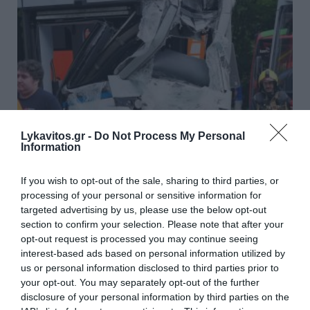
Lykavitos.gr -
Do Not Process My Personal
Information
If you wish to opt-out of the sale, sharing to third parties, or
Γερμανία: Σύγκρουση δύο τραμ
processing of your personal or sensitive information for
στο Γκελζενκίρχεν – Τουλάχιστον
targeted advertising by us, please use the below opt-out
section to confirm your selection. Please note that after your
25 τραυματίες
opt-out request is processed you may continue seeing
interest-based ads based on personal information utilized by
Συναγερμός σήμανε το απόγευμα της Πέμπτης στο
us or personal information disclosed to third parties prior to
Γκελζενκίρχεν της Βόρειας Ρηνανίας-Βεστφαλίας
your opt-out. You may separately opt-out of the further
στη Γερμανία. Μεγάλη επιχείρηση των υπηρεσιών
disclosure of your personal information by third parties on the
έκτακτης ανάγκης στήθηκε, μετά από σφοδρή