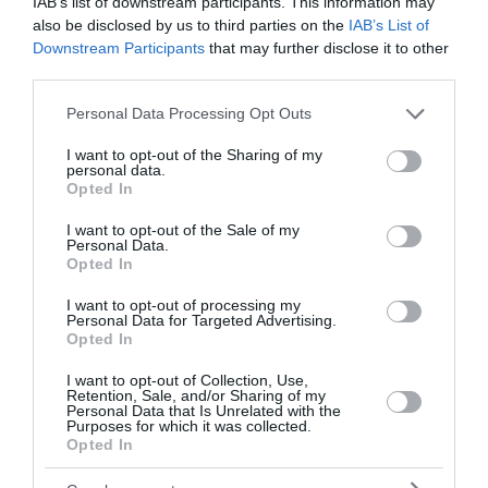
IAB’s list of downstream participants. This information may
σύγκρουση δύο τραμ κοντά στο γ...
also be disclosed by us to third parties on the
IAB’s List of
Downstream Participants
that may further disclose it to other
20:50 | 06 Αυγούστου 2026
Πλανήτης
third parties.
Please note that this website/app uses one or more Google
Personal Data Processing Opt Outs
services and may gather and store information including but
not limited to your visit or usage behaviour. You may click to
I want to opt-out of the Sharing of my
personal data.
grant or deny consent to Google and its third-party tags to
Opted In
use your data for below specified purposes in below Google
consent section.
I want to opt-out of the Sale of my
Personal Data.
Opted In
I want to opt-out of processing my
Personal Data for Targeted Advertising.
Opted In
I want to opt-out of Collection, Use,
Retention, Sale, and/or Sharing of my
Personal Data that Is Unrelated with the
Purposes for which it was collected.
Opted In