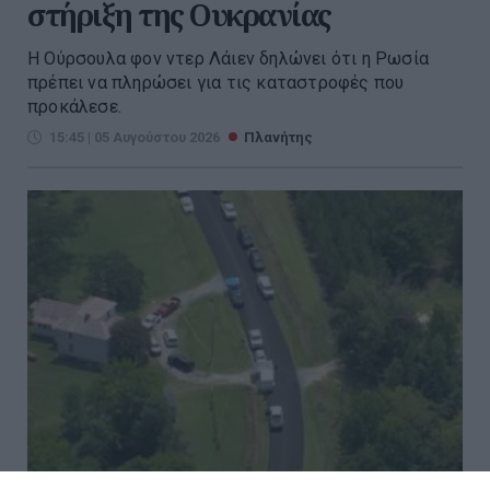
στήριξη της Ουκρανίας
Η Ούρσουλα φον ντερ Λάιεν δηλώνει ότι η Ρωσία
πρέπει να πληρώσει για τις καταστροφές που
προκάλεσε.
15:45 | 05 Αυγούστου 2026
Πλανήτης