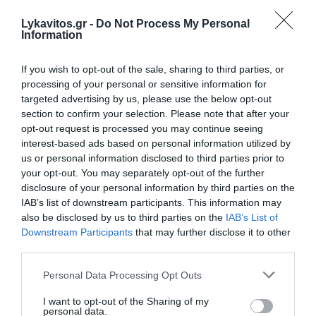
«Χωρίς πραγματικά ισχυρή πίεση στην ηγεσία της
Lykavitos.gr -
Do Not Process My Personal
Information
Ρωσίας, αυτή η βαρβαρότητα δεν μπορεί να
σταματήσει», τόνισε ο Ουκρανός πρόεδρος μετά
If you wish to opt-out of the sale, sharing to third parties, or
τις φονικές επιθέσεις του Σαββατοκύριακου.
processing of your personal or sensitive information for
targeted advertising by us, please use the below opt-out
Με τον πόλεμο να διανύει τον τέταρτο χρόνο και
section to confirm your selection. Please note that after your
τις διπλωματικές ισορροπίες να μεταβάλλονται
opt-out request is processed you may continue seeing
interest-based ads based on personal information utilized by
ραγδαία, το επόμενο διάστημα διαγράφεται
us or personal information disclosed to third parties prior to
καθοριστικό όχι μόνο για την έκβαση της
your opt-out. You may separately opt-out of the further
σύγκρουσης στην Ουκρανία αλλά και για τη
disclosure of your personal information by third parties on the
IAB’s list of downstream participants. This information may
σταθερότητα στην ευρύτερη περιοχή της Ευρώπης.
also be disclosed by us to third parties on the
IAB’s List of
Downstream Participants
that may further disclose it to other
Η Ε.Ε. ενέκρινε το πρόγραμμα «SAFE» ύψους 150
third parties.
δισ. ευρώ για την άμυνα - Τι προβλέπεται για την
Τουρκία
Please note that this website/app uses one or more Google
Personal Data Processing Opt Outs
services and may gather and store information including but
Συνεχίζεται η «ελεύθερη πτώση» της Tesla στην
not limited to your visit or usage behaviour. You may click to
I want to opt-out of the Sharing of my
Ευρώπη - «Βουτιά» πωλήσεων 49% τον Απρίλιο
personal data.