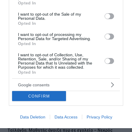
grant or deny consent to Google and its third-party tags to
Opted In
use your data for below specified purposes in below Google
WSJ: Ο Τραμπ εξετάζει κυρώσεις στη Ρωσία - «Ο
consent section.
Πούτιν δεν θέλει πραγματικά ειρήνη»
I want to opt-out of the Sale of my
Personal Data.
Opted In
I want to opt-out of processing my
Ακολουθήστε το Lykavitos.gr
Personal Data for Targeted Advertising.
στο Google News
Opted In
και μάθετε πρώτοι όλες τις
I want to opt-out of Collection, Use,
ειδήσεις
Retention, Sale, and/or Sharing of my
Personal Data that Is Unrelated with the
Purposes for which it was collected.
Opted In
Google consents
Ροή ειδήσεων
CONFIRM
Κοτόπουλο με μελιτζάνες
Καντερές: Προειδοποίηση για πλημμύρες μετά τις
Data Deletion
Data Access
Privacy Policy
φωτιές – Ζητά άμεση λειτουργία του ραντάρ της Αίγινας
Ταϊλάνδη: Μαθητής άνοιξε πυρ σε σχολείο – Νεκρός