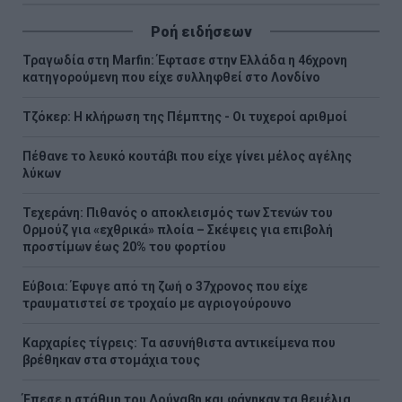
Ροή ειδήσεων
Τραγωδία στη Marfin: Έφτασε στην Ελλάδα η 46χρονη
κατηγορούμενη που είχε συλληφθεί στο Λονδίνο
Τζόκερ: Η κλήρωση της Πέμπτης - Οι τυχεροί αριθμοί
Πέθανε το λευκό κουτάβι που είχε γίνει μέλος αγέλης
λύκων
Τεχεράνη: Πιθανός ο αποκλεισμός των Στενών του
Ορμούζ για «εχθρικά» πλοία – Σκέψεις για επιβολή
προστίμων έως 20% του φορτίου
Εύβοια: Έφυγε από τη ζωή ο 37χρονος που είχε
τραυματιστεί σε τροχαίο με αγριογούρουνο
Καρχαρίες τίγρεις: Τα ασυνήθιστα αντικείμενα που
βρέθηκαν στα στομάχια τους
Έπεσε η στάθμη του Δούναβη και φάνηκαν τα θεμέλια