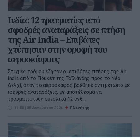
Ινδία: 12 τραυματίες από
σφοδρές αναταράξεις σε πτήση
της Air India – Επιβάτες
χτύπησαν στην οροφή του
αεροσκάφους
Στιγμές τρόμου έζησαν οι επιβάτες πτήσης της Air
India από το Πουκέτ της Ταϊλάνδης προς το Νέο
Δελχί, όταν το αεροσκάφος βρέθηκε αντιμέτωπο με
ισχυρές αναταράξεις, με αποτέλεσμα να
τραυματιστούν συνολικά 12 άνθ...
11:50 | 05 Αυγούστου 2026
Πλανήτης