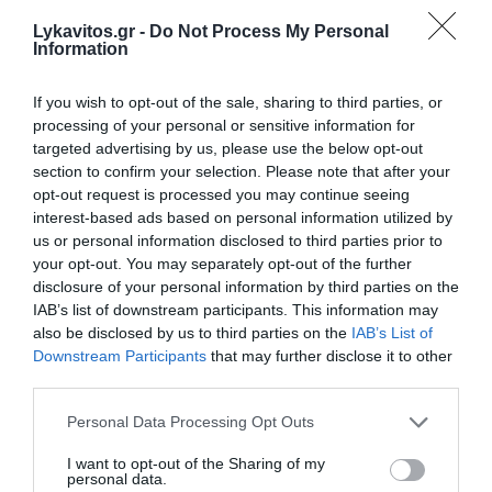
Lykavitos.gr -
Do Not Process My Personal
Information
If you wish to opt-out of the sale, sharing to third parties, or
processing of your personal or sensitive information for
targeted advertising by us, please use the below opt-out
section to confirm your selection. Please note that after your
opt-out request is processed you may continue seeing
interest-based ads based on personal information utilized by
us or personal information disclosed to third parties prior to
your opt-out. You may separately opt-out of the further
Ο Λευκός Οίκος κρατά μυστικό
disclosure of your personal information by third parties on the
το νέο πλαίσιο για την Τεχνητή
IAB’s list of downstream participants. This information may
also be disclosed by us to third parties on the
IAB’s List of
Νοημοσύνη – Αντιδράσεις για
Downstream Participants
that may further disclose it to other
την έλλειψη διαφάνειας
third parties.
Please note that this website/app uses one or more Google
Personal Data Processing Opt Outs
Η αμερικανική κυβέρνηση δεν δημοσιοποιεί το νέο
services and may gather and store information including but
πλαίσιο εποπτείας της Τεχνητής Νοημοσύνης,
not limited to your visit or usage behaviour. You may click to
I want to opt-out of the Sharing of my
επικαλούμενη λόγους εθνικής ασφάλειας.
personal data.
grant or deny consent to Google and its third-party tags to