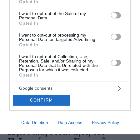
Opted In
Αντιδράσεις για την έλλειψη διαφάνειας και τις
use your data for below specified purposes in below Google
κλειστές ενημερώσεις προς τις μεγ...
consent section.
I want to opt-out of the Sale of my
Personal Data.
08:38 | 05 Αυγούστου 2026
Πλανήτης
Opted In
I want to opt-out of processing my
Personal Data for Targeted Advertising.
Opted In
I want to opt-out of Collection, Use,
Retention, Sale, and/or Sharing of my
Personal Data that Is Unrelated with the
Purposes for which it was collected.
Opted In
Google consents
CONFIRM
Data Deletion
Data Access
Privacy Policy
Η μυστική συνάντηση του