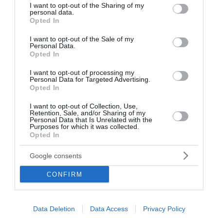
not limited to your visit or usage behaviour. You may click to
I want to opt-out of the Sharing of my
personal data.
grant or deny consent to Google and its third-party tags to
Opted In
use your data for below specified purposes in below Google
consent section.
Ροή ειδήσεων
I want to opt-out of the Sale of my
Personal Data.
ΗΠΑ: Πάνω από 175.000 βίζες ανακάλεσε η κυβέρνηση
Opted In
Τραμπ – Πόσες αφορούσαν τον «τουρισμό γέννας»
I want to opt-out of processing my
Personal Data for Targeted Advertising.
Τηλεφωνική συνομιλία Γεραπετρίτη με τον Αιγύπτιο
Opted In
ομόλογό του
I want to opt-out of Collection, Use,
Retention, Sale, and/or Sharing of my
Καβάλα: Έσβησε η φωτιά στο Κοκκινόχωμα, μεγάλη
Personal Data that Is Unrelated with the
κινητοποίηση πυροσβεστών και εθελοντών
Purposes for which it was collected.
Opted In
Αυστρία: Εξάρθρωσε δίκτυο που προμήθευε τη ρωσική
αμυντική βιομηχανία παρά τις κυρώσεις
Google consents
CONFIRM
Ρωσία: Το Ανώτατο Δικαστήριο απέκλεισε το αντι-
πολεμικό κόμμα Yabloko από τις βουλευτικές εκλογές
Γιαννακόπουλος: «Του χρόνου θα υπογράψω τον Γιόκιτς –
Data Deletion
Data Access
Privacy Policy
Επιστρέφει το λάβαρο του Μποντιρόγκα»