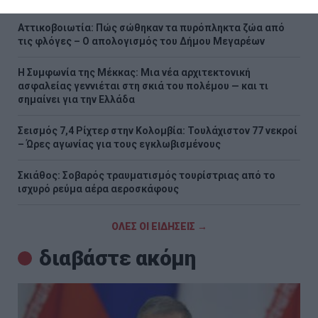
Αττικοβοιωτία: Πώς σώθηκαν τα πυρόπληκτα ζώα από
τις φλόγες – Ο απολογισμός του Δήμου Μεγαρέων
Η Συμφωνία της Μέκκας: Μια νέα αρχιτεκτονική
ασφαλείας γεννιέται στη σκιά του πολέμου — και τι
σημαίνει για την Ελλάδα
Σεισμός 7,4 Ρίχτερ στην Κολομβία: Τουλάχιστον 77 νεκροί
– Ώρες αγωνίας για τους εγκλωβισμένους
Σκιάθος: Σοβαρός τραυματισμός τουρίστριας από το
ισχυρό ρεύμα αέρα αεροσκάφους
ΟΛΕΣ ΟΙ ΕΙΔΗΣΕΙΣ →
διαβάστε ακόμη