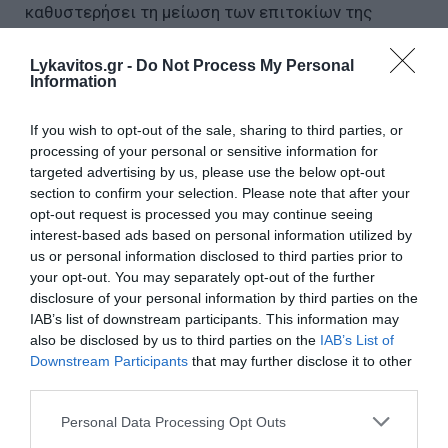
καθυστερήσει τη μείωση των επιτοκίων της
Ομοσπονδιακής Τράπεζας που επιθυμεί τόσο ο
Αμερικανός Πρόεδρος.
Lykavitos.gr -
Do Not Process My Personal
Information
Συρία: Πάνω από 500 οι νεκροί στις συγκρούσεις
If you wish to opt-out of the sale, sharing to third parties, or
στο νότιο τμήμα
processing of your personal or sensitive information for
ΗΠΑ: Τεράστιες περικοπές στις ανθρωπιστικές...
targeted advertising by us, please use the below opt-out
σπατάλες
section to confirm your selection. Please note that after your
opt-out request is processed you may continue seeing
Η Τουρκία ετοιμάζεται να θωρακίσει
interest-based ads based on personal information utilized by
στρατιωτικά τη Συρία εν μέσω ισραηλινών
us or personal information disclosed to third parties prior to
βομβαρδισμών
your opt-out. You may separately opt-out of the further
disclosure of your personal information by third parties on the
IAB’s list of downstream participants. This information may
also be disclosed by us to third parties on the
IAB’s List of
Ακολουθήστε το Lykavitos.gr
Downstream Participants
that may further disclose it to other
στο Google News
third parties.
και μάθετε πρώτοι όλες τις
ειδήσεις
Please note that this website/app uses one or more Google
Personal Data Processing Opt Outs
services and may gather and store information including but