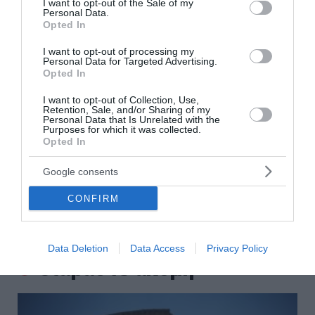
I want to opt-out of the Sale of my
Τραγωδία στην Πάρο: Πνίγηκε 4χρονος σε πισίνα beach
Personal Data.
bar - Προσήχθησαν ιδιοκτήτης και γονείς
Opted In
I want to opt-out of processing my
Ο τυφώνας «Dolphin» σαρώνει την Ιαπωνία - Πάνω από
Personal Data for Targeted Advertising.
50.000 κτίρια χωρίς ρεύμα (Videos)
Opted In
Νέα αποχώρηση από το κόμμα της Μαρίας Καρυστιανού –
I want to opt-out of Collection, Use,
Retention, Sale, and/or Sharing of my
Τι καταγγέλλει ο Νίκος Μπρουτζάκης
Personal Data that Is Unrelated with the
Purposes for which it was collected.
Opted In
Φωτιά σε Αττική και Βοιωτία: Πώς έγινε η μεγάλη
επιχείρηση διάσωσης δια θαλάσσης
Google consents
Πώς οι μακροχρόνια άνεργοι μπορούν να πάρουν σύνταξη
CONFIRM
με δωρεάν ένσημα από την ΔΥΠΑ
ΟΛΕΣ ΟΙ ΕΙΔΗΣΕΙΣ →
Data Deletion
Data Access
Privacy Policy
διαβάστε ακόμη