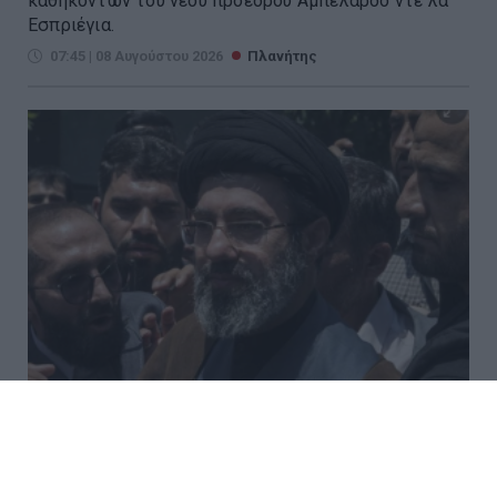
καθηκόντων του νέου προέδρου Αμπελάρδο ντε λα
Εσπριέγια.
07:45 | 08 Αυγούστου 2026
Πλανήτης
Σενάρια για τον Μοτζτάμπα
Χαμενεΐ: Τι αναφέρεται για την