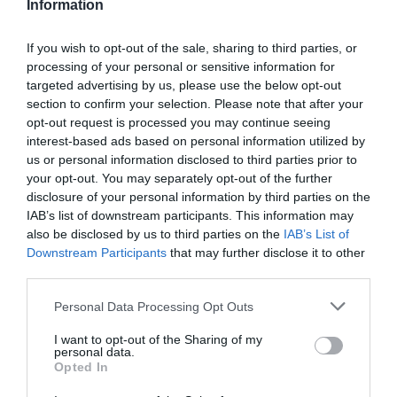
και μάθετε πρώτοι όλες τις
Information
ειδήσεις
If you wish to opt-out of the sale, sharing to third parties, or
processing of your personal or sensitive information for
targeted advertising by us, please use the below opt-out
section to confirm your selection. Please note that after your
Ροή ειδήσεων
opt-out request is processed you may continue seeing
interest-based ads based on personal information utilized by
ΕΛΓΕΚΑ: Προληπτική απόσυρση και ανάκληση μαρμελάδας
us or personal information disclosed to third parties prior to
your opt-out. You may separately opt-out of the further
Τα πρωτοσέλιδα των κυριακάτικων εφημερίδων
disclosure of your personal information by third parties on the
IAB’s list of downstream participants. This information may
Μελίδης: «Ο ΣΥΡΙΖΑ με σαφές, σύγχρονο και κατανοητό
also be disclosed by us to third parties on the
IAB’s List of
πρόγραμμα απευθύνεται πλέον σε όλες και όλους που
Downstream Participants
that may further disclose it to other
θέλουν την πολιτική αλλαγή να γίνει πράξη»
third parties.
Βανς: «Η Συμφωνία για το Ορμούζ θα μπορούσε να
Please note that this website/app uses one or more Google
Personal Data Processing Opt Outs
επαναφέρει τη ροή πετρελαίου στα προπολεμικά
services and may gather and store information including but
επίπεδα»
not limited to your visit or usage behaviour. You may click to
I want to opt-out of the Sharing of my
personal data.
grant or deny consent to Google and its third-party tags to
Opted In
Νάξος: Καλύτερη η εικόνα της φωτιάς στη Μικρή Βίγλα
use your data for below specified purposes in below Google
consent section.