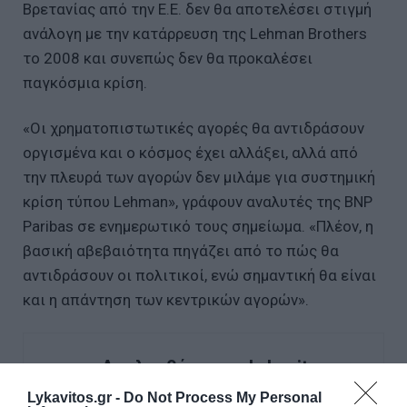
Βρετανίας από την Ε.Ε. δεν θα αποτελέσει στιγμή
ανάλογη με την κατάρρευση της Lehman Brothers
το 2008 και συνεπώς δεν θα προκαλέσει
παγκόσμια κρίση.
«Οι χρηματοπιστωτικές αγορές θα αντιδράσουν
οργισμένα και ο κόσμος έχει αλλάξει, αλλά από
την πλευρά των αγορών δεν μιλάμε για συστημική
κρίση τύπου Lehman», γράφουν αναλυτές της BNP
Paribas σε ενημερωτικό τους σημείωμα. «Πλέον, η
βασική αβεβαιότητα πηγάζει από το πώς θα
αντιδράσουν οι πολιτικοί, ενώ σημαντική θα είναι
και η απάντηση των κεντρικών αγορών».
Ακολουθήστε το Lykavitos.gr
στο Google News
Lykavitos.gr -
Do Not Process My Personal