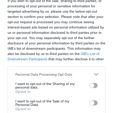
If you wish to opt-out of the sale, sharing to third parties, or
processing of your personal or sensitive information for
Χαρδαλιάς: Δύο νέοι Αντιπεριφερειάρχες στην Αττική –
targeted advertising by us, please use the below opt-out
Θεοδωρόπουλος και Κοσμόπουλος αναλαμβάνουν
section to confirm your selection. Please note that after your
κρίσιμα χαρτοφυλάκια
opt-out request is processed you may continue seeing
interest-based ads based on personal information utilized by
Δύο συλλήψεις για διακίνηση μεταναστών σε Έβρο και
us or personal information disclosed to third parties prior to
Ροδόπη - Μετέφεραν συνολικά 15 άτομα
your opt-out. You may separately opt-out of the further
disclosure of your personal information by third parties on the
Τουρνάς: Πάνω από 400 φωτιές σε δέκα ημέρες – «Το 90%
IAB’s list of downstream participants. This information may
οφείλεται σε αμέλεια»
also be disclosed by us to third parties on the
IAB’s List of
Downstream Participants
that may further disclose it to other
Πυρομαχικά εντοπίστηκαν στη θάλασσα στην Κάρπαθο –
third parties.
Απαγορεύτηκε η πρόσβαση στην περιοχή
Please note that this website/app uses one or more Google
Personal Data Processing Opt Outs
Απίστευτο στη Μήλο: Ελικόπτερο προσγειώθηκε στο
services and may gather and store information including but
Σαρακήνικο για… μπάνιο (Βίντεο)
not limited to your visit or usage behaviour. You may click to
I want to opt-out of the Sharing of my
personal data.
grant or deny consent to Google and its third-party tags to
Opted In
ΟΛΕΣ ΟΙ ΕΙΔΗΣΕΙΣ →
use your data for below specified purposes in below Google
consent section.
I want to opt-out of the Sale of my
διαβάστε ακόμη
Personal Data.
Opted In