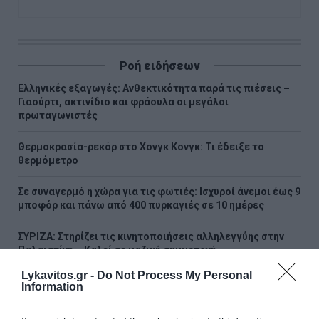
Ροή ειδήσεων
Ελληνικές εξαγωγές: Ανθεκτικότητα παρά τις πιέσεις –
Γιαούρτι, ακτινίδιο και φράουλα οι μεγάλοι
πρωταγωνιστές
Θερμοκρασία-ρεκόρ στο Χονγκ Κονγκ: Τι έδειξε το
θερμόμετρο
Σε συναγερμό η χώρα για τις φωτιές: Ισχυροί άνεμοι έως 9
μποφόρ και πάνω από 400 πυρκαγιές σε 10 ημέρες
ΣΥΡΙΖΑ: Στηρίζει τις κινητοποιήσεις αλληλεγγύης στην
Παλαιστίνη – Καλεί σε μαζική συμμετοχή
Lykavitos.gr -
Do Not Process My Personal
Μαρινάκης: «Το δημογραφικό δεν μπορεί να περιμένει - Η
Information
οικογένεια πρέπει να είναι πραγματικά η πρώτη μας
προτεραιότητα»