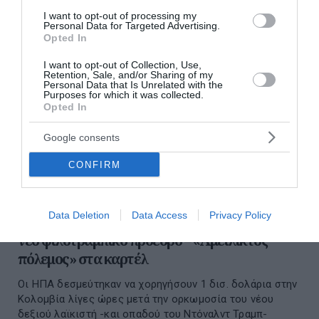
I want to opt-out of processing my
Personal Data for Targeted Advertising.
Opted In
I want to opt-out of Collection, Use,
Retention, Sale, and/or Sharing of my
Personal Data that Is Unrelated with the
Purposes for which it was collected.
Opted In
Google consents
CONFIRM
Data Deletion
Data Access
Privacy Policy
Κολομβία: 1 δισ. δολάρια από τις ΗΠΑ στον
νέο φιλοτραμπικό πρόεδρο – «Αμείλικτος
πόλεμος» στα καρτέλ
Οι ΗΠΑ δεσμεύτηκαν να χορηγήσουν 1 δισ. δολάρια στην
Κολομβία λίγες ώρες μετά την ορκωμοσία του νέου
δεξιού λαϊκιστή -και οπαδού του Ντόναλντ Τραμπ-