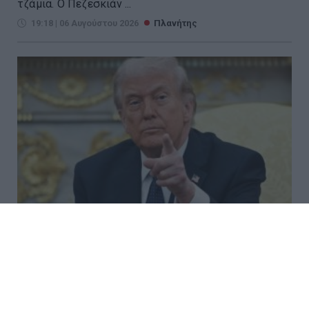
τζάμια. Ο Πεζεσκιάν ...
19:18 | 06 Αυγούστου 2026
Πλανήτης
ΗΠΑ: Αισιοδοξία για άμεση
συμφωνία στα Στενά του Ορμούζ