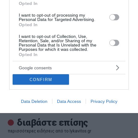
Opted In
I want to opt-out of processing my
Personal Data for Targeted Advertising.
Opted In
I want to opt-out of Collection, Use,
Retention, Sale, and/or Sharing of my
Personal Data that Is Unrelated with the
Purposes for which it was collected.
Γερμανία: Σύγκρουση δύο τραμ στο
Opted In
Γκελζενκίρχεν – Τουλάχιστον 25 τραυματίες
Google consents
Συναγερμός σήμανε το απόγευμα της Πέμπτης στο
Γκελζενκίρχεν της Βόρειας Ρηνανίας-Βεστφαλίας στη
CONFIRM
Γερμανία. Μεγάλη επιχείρηση των υπηρεσιών έκτακτης
ανάγκης στήθηκε, μετά από σφοδρή ...
06 Αυγούστου 2026
Data Deletion
Data Access
Privacy Policy
διαβάστε επίσης
περισσότερες ειδήσεις από το lykavitos.gr