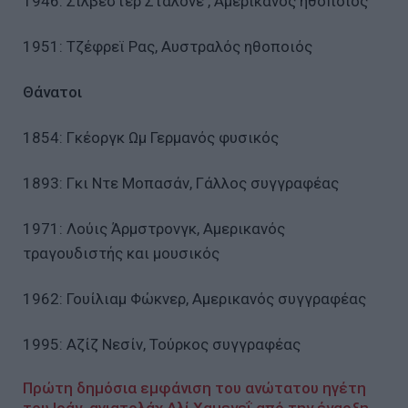
1946: Σιλβέστερ Σταλόνε , Αμερικανός ηθοποιός
1951: Τζέφρεϊ Ρας, Αυστραλός ηθοποιός
Θάνατοι
1854: Γκέοργκ Ωμ Γερμανός φυσικός
1893: Γκι Ντε Μοπασάν, Γάλλος συγγραφέας
1971: Λούις Άρμστρονγκ, Αμερικανός
τραγουδιστής και μουσικός
1962: Γουίλιαμ Φώκνερ, Αμερικανός συγγραφέας
1995: Aζίζ Νεσίν, Τούρκος συγγραφέας
Πρώτη δημόσια εμφάνιση του ανώτατου ηγέτη
του Ιράν, αγιατολάχ Αλί Χαμενεΐ από την έναρξη