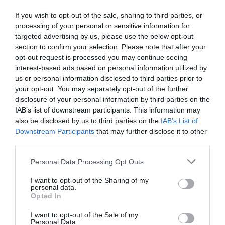
If you wish to opt-out of the sale, sharing to third parties, or
processing of your personal or sensitive information for
targeted advertising by us, please use the below opt-out
section to confirm your selection. Please note that after your
Ιράν και Ομάν κατέληξαν σε συμφωνία 60
opt-out request is processed you may continue seeing
ημερών για τα Στενά του Ορμούζ
interest-based ads based on personal information utilized by
us or personal information disclosed to third parties prior to
Συμφωνία επί των βασικών όρων για την
your opt-out. You may separately opt-out of the further
επαναλειτουργία των Στενών του Ορμούζ φέρονται να
disclosure of your personal information by third parties on the
έχουν επιτύχει το Ιράν και το Ομάν, σύμφωνα με
IAB’s list of downstream participants. This information may
υψηλόβαθμη πηγή που επικαλούνται τα τηλεοπτικ...
also be disclosed by us to third parties on the
IAB’s List of
Downstream Participants
that may further disclose it to other
06 Αυγούστου 2026
third parties.
Please note that this website/app uses one or more Google
Personal Data Processing Opt Outs
services and may gather and store information including but
not limited to your visit or usage behaviour. You may click to
I want to opt-out of the Sharing of my
personal data.
grant or deny consent to Google and its third-party tags to
Opted In
use your data for below specified purposes in below Google
consent section.
I want to opt-out of the Sale of my
Personal Data.