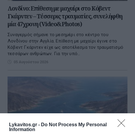
Λονδίνο: Επίθεση με μαχαίρι στο Κόβεντ
Γκάρντεν – Τέσσερις τραυματίες, συνελήφθη
μία 47χρονη (Video&Photos)
Συναγερμός σήμανε το μεσημέρι στο κέντρο του
Λονδίνου στην Αγγλία. Επίθεση με μαχαίρι έγινε στο
Κόβεντ Γκάρντεν είχε ως αποτέλεσμα τον τραυματισμό
τεσσάρων ανθρώπων. Για την υπό...
05 Αυγούστου 2026
Lykavitos.gr -
Do Not Process My Personal
Information