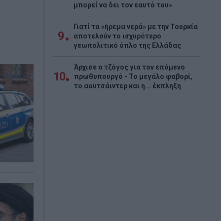
μπορεί να δει τον εαυτό του»
Γιατί τα «ήρεμα νερά» με την Τουρκία
9
αποτελούν το ισχυρότερο
γεωπολιτικό όπλο της Ελλάδας
Άρχισε ο τζόγος για τον επόμενο
10
πρωθυπουργό - Το μεγάλο φαβορί,
το αουτσάιντερ και η... έκπληξη