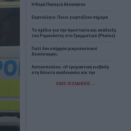
H Κυρά Παναγιά Αλοννήσου
Εορτολόγιο: Ποιοι γιορτάζουν σήμερα
Το σχέδιο για την προστασία και ανάδειξη
του Ραμνούντος στο Γραμματικό (Photos)
Γιατί δεν υπήρχαν μικροσκοπικοί
δεινόσαυροι;
Λατινοπούλου: «Η τρομακτική εισβολή
στη Θέουτα αναδεικνύει και την
ανυπαρξία της Ε.Ε.»
ΟΛΕΣ ΟΙ ΕΙΔΗΣΕΙΣ →
Voucher για smartphones: Το ποσό, οι
συσκευές, οι δικαιούχοι και η διαδικασία
Φωτιά σε Αττική και Βοιωτία: Οι φλόγες
απελευθέρωσαν ενέργεια ίση με έξι
βόμβες Χιροσίμα