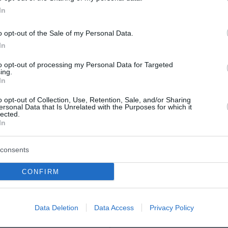
In
o opt-out of the Sale of my Personal Data.
In
to opt-out of processing my Personal Data for Targeted
ing.
In
 Σαουδική Αραβία
Ιράν: Σχέδιο για απα
στάν ενισχύουν τη
διέλευσης αμερικανικ
o opt-out of Collection, Use, Retention, Sale, and/or Sharing
ersonal Data that Is Unrelated with the Purposes for which it
ική τους
ισραηλινών πλοίων απ
lected.
In
σία
Στενά του Ορμούζ
η Σαουδική Αραβία και το
Νέα ένταση διαμορφώνεται σ
consents
ογράφουν μια κοινή
Περσικό Κόλπο, καθώς το Ιράν
υμφωνία την Παρασκευή
σχέδιο νόμου που προβλέπει 
CONFIRM
ωνα με περιφερειακές πηγές
απαγόρευση διέλευσης πλοίω
μεση γνώση του θέματος,
Ηνωμένων Πολιτειών, του Ισρ
άλλων χωρών πο...
Data Deletion
Data Access
Privacy Policy
του 2026
07 Αυγούστου 2026