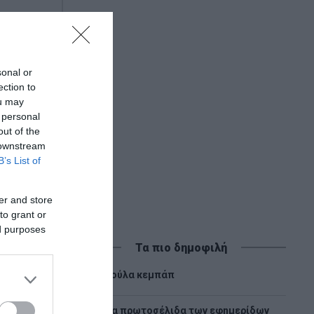
νούπολη
sonal or
ή ο
ection to
ou may
 personal
out of the
 downstream
B’s List of
er and store
to grant or
ed purposes
Τα πιο δημοφιλή
1
Λούλα κεμπάπ
Tα πρωτοσέλιδα των εφημερίδων