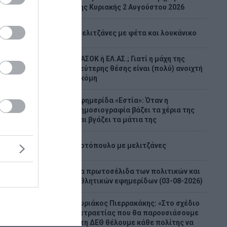
2
της Κυριακής 2 Αυγούστου 2026
3
Μελιτζάνες με φέτα και λουκάνικο
ΠΑΣΟΚ ή ΕΛ.ΑΣ.; Γιατί η μάχη της
4
δεύτερης θέσης είναι (πολύ) ανοιχτή
ακόμη
γόρευση
ών και
Εφημερίδα «Εστία»: Όταν η
5
δημοσιογραφία βάζει τα χέρια της
ό τα
και βγάζει τα μάτια της
6
Κοτόπουλο με μελιτζάνες
τον
 εξετάζει
την
Τα πρωτοσέλιδα των πολιτικών και
7
ν των
αθλητικών εφημερίδων (03-08-2026)
αήλ και
Κυριάκος Πιερρακάκης: «Στο σχέδιο
τετραετίας που θα παρουσιάσουμε
8
στη ΔΕΘ θέλουμε κάθε πολίτης να