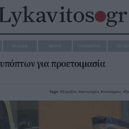
ΕΛΛΑΔΑ
MEDIA
ΠΛΑΝΗΤΗΣ
ΕΥ Ζ
 υπόπτων για προετοιμασία
Tags:
Σουηδία
,
αστυνομία
,
συλλήψεις
,
Τ