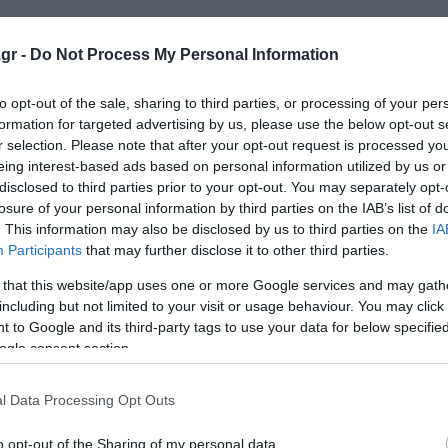
ος του ΝΑΤΟ
gr -
Do Not Process My Personal Information
εί σεισμός έως 7,5 Ρίχτερ πολύ κοντά στην Κωνσταντι
to opt-out of the sale, sharing to third parties, or processing of your per
αι στόχος του πυραύλου να ήταν ο Ουκρανός Πρόεδρος 
formation for targeted advertising by us, please use the below opt-out s
r selection. Please note that after your opt-out request is processed y
eing interest-based ads based on personal information utilized by us or
disclosed to third parties prior to your opt-out. You may separately opt-
losure of your personal information by third parties on the IAB’s list of
ο Lykavitos.gr στο Google News
. This information may also be disclosed by us to third parties on the
IA
ώτοι όλες τις ειδήσεις
Participants
that may further disclose it to other third parties.
 that this website/app uses one or more Google services and may gath
including but not limited to your visit or usage behaviour. You may click 
 to Google and its third-party tags to use your data for below specifi
ogle consent section.
l Data Processing Opt Outs
o opt-out of the Sharing of my personal data.