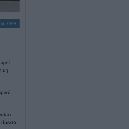
share
ς
εωρεί
τική
αμικό
γελία.
Τίρεσο