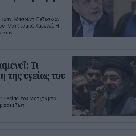
 Ιράν, Μασούντ Πεζεσκιάν,
ας, Μοτζταμπά Χαμενεΐ. Η
κιάν ...
μενεΐ: Τι
 της υγείας του
ης υγείας του Μοτζτάμπα
ημόσια ζωή.