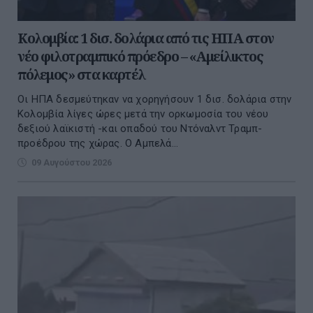
Κολομβία: 1 δισ. δολάρια από τις ΗΠΑ στον
νέο φιλοτραμπικό πρόεδρο – «Αμείλικτος
πόλεμος» στα καρτέλ
Οι ΗΠΑ δεσμεύτηκαν να χορηγήσουν 1 δισ. δολάρια στην
Κολομβία λίγες ώρες μετά την ορκωμοσία του νέου
δεξιού λαϊκιστή -και οπαδού του Ντόναλντ Τραμπ-
προέδρου της χώρας. Ο Αμπελά...
09 Αυγούστου 2026