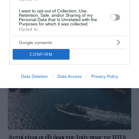
καταθέσεις κάτω από 1.000 ευρώ
I want to opt-out of Collection, Use,
Retention, Sale, and/or Sharing of my
ΟΛΕΣ ΟΙ ΕΙΔΗΣΕΙΣ →
Personal Data that Is Unrelated with the
Purposes for which it was collected.
διαβάστε ακόμη
Opted In
Google consents
CONFIRM
Data Deletion
Data Access
Privacy Policy
Αυτοί είναι οι έξι όροι του Ιράν προς τις ΗΠΑ