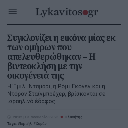
Συγκλονίζει η εικόνα μίας εκ
των ομήρων που
απελευθερώθηκαν – Η
βιντεοκλήση με την
οικογένειά της
Η Έμιλι Νταμάρι, η Ρόμι Γκόνεν και η
Ντόρον Σταϊνμπρέχερ, βρίσκονται σε
ισραηλινό έδαφος
20:32 | 19 Ιανουαρίου 2025
Πλανήτης
Tags:
Ισραήλ
,
Χαμάς