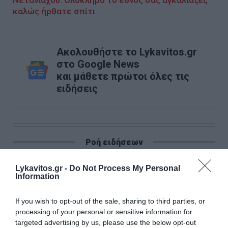
Νετανιάχου: Ολόκληρο το έθνος σας αγκαλιάζει,
καλώς ήρθατε σπίτι
Ακολουθήστε το Lykavitos.gr
στο Google News
και μάθετε πρώτοι όλες τις
ειδήσεις
Ροή ειδήσεων
15χρονος κατήγγειλε 17χρονο για κατ' εξακολούθηση
Lykavitos.gr -
Do Not Process My Personal
βιασμό και εκβιασμό με βίντεο - Τι υποστήριξε στις Αρχές
Information
Κοντογεώργης: «Η ΔΕΘ θα είναι προεκλογική, αλλά όχι
παροχολογική» - Τι είπε για τη 13η σύνταξη
If you wish to opt-out of the sale, sharing to third parties, or
processing of your personal or sensitive information for
targeted advertising by us, please use the below opt-out
Παρέμβαση της ΥΠΑ για το ελικόπτερο που «πάρκαρε»