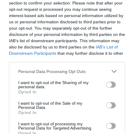
στο Σαρακήνικο Μήλου
section to confirm your selection. Please note that after your
opt-out request is processed you may continue seeing
interest-based ads based on personal information utilized by
Θεσσαλονίκη: Διευρυμένο ωράριο για επίσκεψη στον
Λευκό Πύργο
us or personal information disclosed to third parties prior to
your opt-out. You may separately opt-out of the further
disclosure of your personal information by third parties on the
Ο Νετανιάχου απορρίπτει το ειρηνευτικό σχέδιο των ΗΠΑ
για τη Γάζα και ζητά τον αφοπλισμό της Χαμάς
IAB’s list of downstream participants. This information may
also be disclosed by us to third parties on the
IAB’s List of
Downstream Participants
that may further disclose it to other
Χακάν Φιντάν: Η λύση των δύο κρατών αποτελεί την
ιδανική επιλογή για την Κύπρο
third parties.
Please note that this website/app uses one or more Google
Personal Data Processing Opt Outs
Φωτιά σε χαμηλή βλάστηση στο Κορωπί Αττικής - Ήχησε
services and may gather and store information including but
το 112, επιχειρούν εναέρια μέσα
not limited to your visit or usage behaviour. You may click to
I want to opt-out of the Sharing of my
personal data.
grant or deny consent to Google and its third-party tags to
Κλείνει τα 88 του χρόνια ο Ότο Ρεχάγκελ: Η ανάρτηση και
Opted In
use your data for below specified purposes in below Google
οι θερμές ευχές από την Εθνική Ελλάδος
consent section.
I want to opt-out of the Sale of my
Personal Data.
Μοτζταμπά Χαμενεΐ: Στη δημοσιότητα το πρώτο βίντεο
Opted In
που δείχνει ζωντανό τον Ανώτατο Ηγέτη του Ιράν
I want to opt-out of processing my
Personal Data for Targeted Advertising.
Σκέρτσος: «Στατιστική παγίδα» το ότι 7 στους 10 έχουν
Opted In