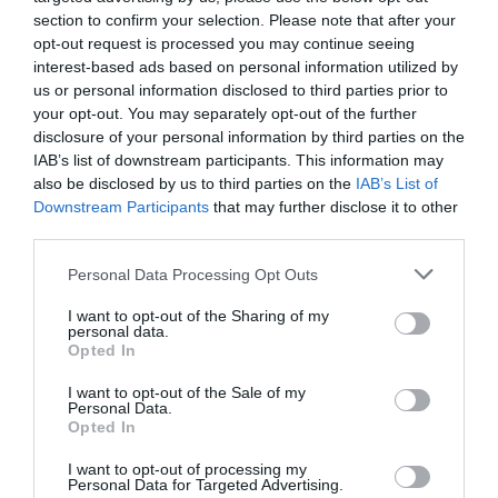
διαβάστε ακόμη
section to confirm your selection. Please note that after your
opt-out request is processed you may continue seeing
interest-based ads based on personal information utilized by
us or personal information disclosed to third parties prior to
your opt-out. You may separately opt-out of the further
disclosure of your personal information by third parties on the
IAB’s list of downstream participants. This information may
also be disclosed by us to third parties on the
IAB’s List of
Downstream Participants
that may further disclose it to other
third parties.
Please note that this website/app uses one or more Google
Personal Data Processing Opt Outs
services and may gather and store information including but
not limited to your visit or usage behaviour. You may click to
I want to opt-out of the Sharing of my
personal data.
grant or deny consent to Google and its third-party tags to
Opted In
use your data for below specified purposes in below Google
consent section.
I want to opt-out of the Sale of my
Ινδία: 12 τραυματίες από σφοδρές αναταράξεις
Personal Data.
Opted In
σε πτήση της Air India – Επιβάτες χτύπησαν
στην οροφή του αεροσκάφους
I want to opt-out of processing my
Personal Data for Targeted Advertising.