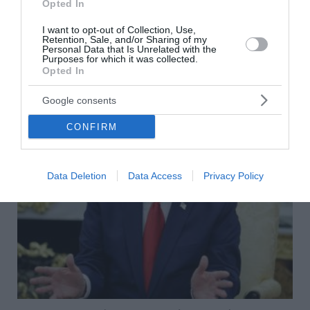
Opted In
Στιγμές τρόμου έζησαν οι επιβάτες πτήσης της Air India
από το Πουκέτ της Ταϊλάνδης προς το Νέο Δελχί, όταν
I want to opt-out of Collection, Use,
το αεροσκάφος βρέθηκε αντιμέτωπο με ισχυρές
Retention, Sale, and/or Sharing of my
Personal Data that Is Unrelated with the
αναταράξεις, με αποτέλεσμα να...
Purposes for which it was collected.
05 Αυγούστου 2026
Opted In
Google consents
CONFIRM
Data Deletion
Data Access
Privacy Policy