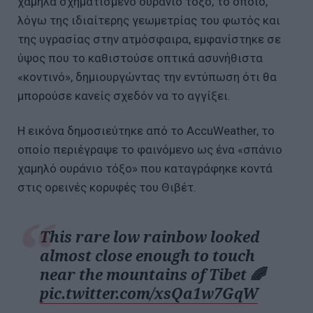
χαμηλά σχηματισμένο ουράνιο τόξο, το οποίο,
λόγω της ιδιαίτερης γεωμετρίας του φωτός και
της υγρασίας στην ατμόσφαιρα, εμφανίστηκε σε
ύψος που το καθιστούσε οπτικά ασυνήθιστα
«κοντινό», δημιουργώντας την εντύπωση ότι θα
μπορούσε κανείς σχεδόν να το αγγίξει.
Η εικόνα δημοσιεύτηκε από το AccuWeather, το
οποίο περιέγραψε το φαινόμενο ως ένα «σπάνιο
χαμηλό ουράνιο τόξο» που καταγράφηκε κοντά
στις ορεινές κορυφές του Θιβέτ.
This rare low rainbow looked
almost close enough to touch
near the mountains of Tibet 🌈
pic.twitter.com/xsQa1w7GqW