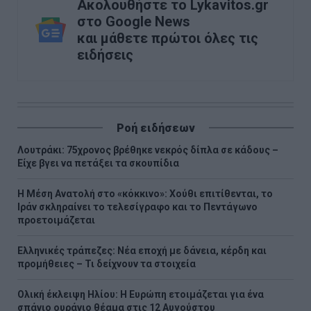
Ακολουθήστε το Lykavitos.gr
στο Google News
και μάθετε πρώτοι όλες τις
ειδήσεις
Ροή ειδήσεων
Λουτράκι: 75χρονος βρέθηκε νεκρός δίπλα σε κάδους –
Είχε βγει να πετάξει τα σκουπίδια
Η Μέση Ανατολή στο «κόκκινο»: Χούθι επιτίθενται, το
Ιράν σκληραίνει το τελεσίγραφο και το Πεντάγωνο
προετοιμάζεται
Ελληνικές τράπεζες: Νέα εποχή με δάνεια, κέρδη και
προμήθειες – Τι δείχνουν τα στοιχεία
Ολική έκλειψη Ηλίου: Η Ευρώπη ετοιμάζεται για ένα
σπάνιο ουράνιο θέαμα στις 12 Αυγούστου