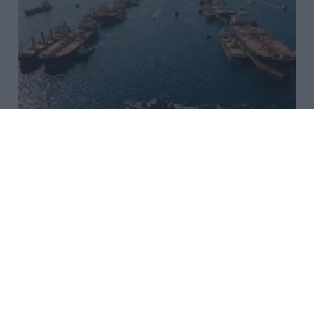
Αυτοί είναι οι έξι όροι του Ιράν
προς τις ΗΠΑ για τα Στενά του
Ορμούζ
Τρόπο απεμπλοκής από τον πόλεμο με το Ιράν
αναζητά ο αρχηγός των Ενόπλων Δυνάμεων των
Ηνωμένων Πολιτειών - Ο Ντόναλντ Τραμπ
εξακολουθεί να επιδιώκει τους αρχικούς στόχων
των ΗΠΑ