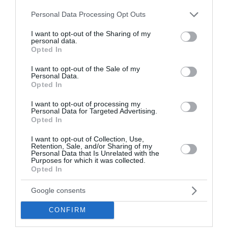
ΗΠΑ: «Κοντά» σε συμφωνία για τα Στενά του
Please note that this website/app uses one or more Google
Personal Data Processing Opt Outs
Ορμούζ – Πρόοδος στις συνομιλίες Ιράν και
services and may gather and store information including but
not limited to your visit or usage behaviour. You may click to
I want to opt-out of the Sharing of my
Ομάν
personal data.
grant or deny consent to Google and its third-party tags to
Opted In
use your data for below specified purposes in below Google
Οι ΗΠΑ εκτιμούν ότι πλησιάζει συμφωνία για τα Στενά
consent section.
του Ορμούζ, καθώς σημειώνεται πρόοδος στις
I want to opt-out of the Sale of my
Personal Data.
συνομιλίες μεταξύ Ιράν και Ομάν με στόχο την ομαλή
Opted In
διέλευση των εμπορικών πλοίων.
08 Αυγούστου 2026
I want to opt-out of processing my
Personal Data for Targeted Advertising.
Opted In
I want to opt-out of Collection, Use,
Retention, Sale, and/or Sharing of my
Personal Data that Is Unrelated with the
Purposes for which it was collected.
Opted In
Google consents
CONFIRM