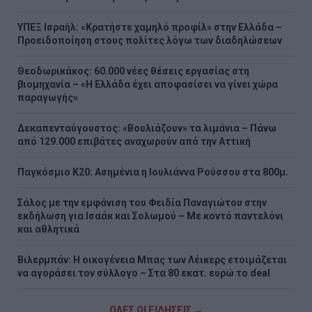
ΥΠΕΞ Ισραήλ: «Κρατήστε χαμηλό προφίλ» στην Ελλάδα –
Προειδοποίηση στους πολίτες λόγω των διαδηλώσεων
Θεοδωρικάκος: 60.000 νέες θέσεις εργασίας στη
βιομηχανία – «Η Ελλάδα έχει αποφασίσει να γίνει χώρα
παραγωγής»
Δεκαπενταύγουστος: «Βουλιάζουν» τα λιμάνια – Πάνω
από 129.000 επιβάτες αναχωρούν από την Αττική
Παγκόσμιο Κ20: Ασημένια η Ιουλιάννα Ρούσσου στα 800μ.
Σάλος με την εμφάνιση του Φειδία Παναγιώτου στην
εκδήλωση για Ισαάκ και Σολωμού – Με κοντό παντελόνι
και αθλητικά
Βιλερμπάν: Η οικογένεια Μπας των Λέικερς ετοιμάζεται
να αγοράσει τον σύλλογο – Στα 80 εκατ. ευρώ το deal
ΟΛΕΣ ΟΙ ΕΙΔΗΣΕΙΣ →