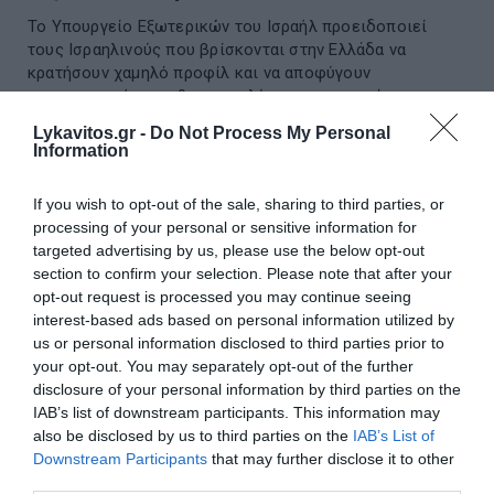
Το Υπουργείο Εξωτερικών του Ισραήλ προειδοποιεί
τους Ισραηλινούς που βρίσκονται στην Ελλάδα να
κρατήσουν χαμηλό προφίλ και να αποφύγουν
συμπεριφορές που θα αποκαλύψουν την ταυτότητ...
09 Αυγούστου 2026
Lykavitos.gr -
Do Not Process My Personal
Information
If you wish to opt-out of the sale, sharing to third parties, or
processing of your personal or sensitive information for
targeted advertising by us, please use the below opt-out
section to confirm your selection. Please note that after your
opt-out request is processed you may continue seeing
interest-based ads based on personal information utilized by
us or personal information disclosed to third parties prior to
your opt-out. You may separately opt-out of the further
disclosure of your personal information by third parties on the
IAB’s list of downstream participants. This information may
also be disclosed by us to third parties on the
IAB’s List of
Downstream Participants
that may further disclose it to other
third parties.