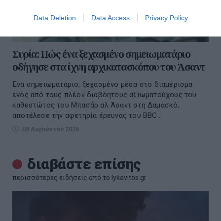
Data Deletion
Data Access
Privacy Policy
Συρία: Πώς ένα ξεχασμένο σημειωματάριο
οδήγησε στα ίχνη αρχικατασκόπου του Άσαντ
Ένα σημειωματάριο, ξεχασμένο μέσα στο διαμέρισμα
ενός από τους πλέον διαβόητους αξιωματούχους του
καθεστώτος του Μπασάρ αλ Άσαντ στη Δαμασκό,
αποτέλεσε την αφετηρία έρευνας του BBC...
08 Αυγούστου 2026
διαβάστε επίσης
περισσότερες ειδήσεις από το lykavitos.gr