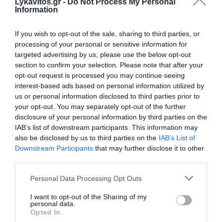
Lykavitos.gr -
Do Not Process My Personal
Information
ΗΠΑ: Ο Τραμπ στηρίζει τον νέο
If you wish to opt-out of the sale, sharing to third parties, or
πρόεδρο στον πόλεμο κατά των
processing of your personal or sensitive information for
targeted advertising by us, please use the below opt-out
καρτέλ με 1 δισ. δολάρια
section to confirm your selection. Please note that after your
opt-out request is processed you may continue seeing
Η κυβέρνηση Τραμπ ανακοίνωσε σχέδιο παροχής 1
interest-based ads based on personal information utilized by
δισ. δολαρίων για την ενίσχυση της ασφάλειας της
us or personal information disclosed to third parties prior to
Κολομβίας, λίγες ώρες μετά την ανάληψη των
your opt-out. You may separately opt-out of the further
καθηκόντων του νέου προέδρου Αμπελάρδο ντε λα
disclosure of your personal information by third parties on the
Εσπριέγια.
IAB’s list of downstream participants. This information may
also be disclosed by us to third parties on the
IAB’s List of
07:45 | 08 Αυγούστου 2026
Πλανήτης
Downstream Participants
that may further disclose it to other
third parties.
Please note that this website/app uses one or more Google
Personal Data Processing Opt Outs
services and may gather and store information including but
not limited to your visit or usage behaviour. You may click to
I want to opt-out of the Sharing of my
personal data.
grant or deny consent to Google and its third-party tags to
Opted In
use your data for below specified purposes in below Google