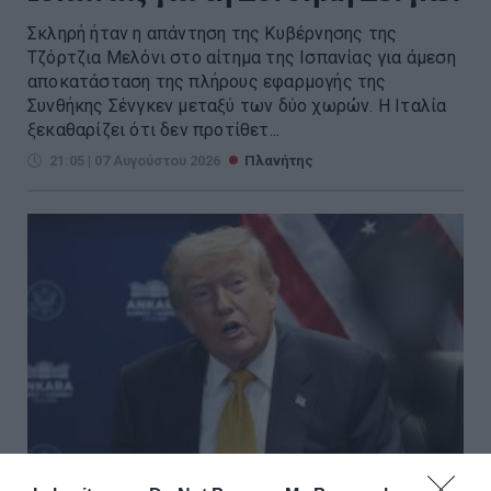
Σκληρή ήταν η απάντηση της Κυβέρνησης της
Τζόρτζια Μελόνι στο αίτημα της Ισπανίας για άμεση
αποκατάσταση της πλήρους εφαρμογής της
Συνθήκης Σένγκεν μεταξύ των δύο χωρών. Η Ιταλία
ξεκαθαρίζει ότι δεν προτίθετ...
21:05 | 07 Αυγούστου 2026
Πλανήτης