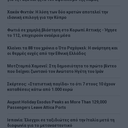
Χακάν Φιντάν: Η λύση των δύο κρατών αποτελεί την
ιδανική επιλογή για την Κύπρο
Φωτιά σε χαμηλή βλάστηση στο Κορωπί Αττικής - Ήχησε
το 112, επιχειρούν εναέρια μέσα
Κλείνει τα 88 του χρόνια ο Ότο Ρεχάγκελ: Η ανάρτηση και
οι θερμές ευχές από την Εθνική Ελλάδος
Μοτζταμπά Χαμενεΐ: Στη δημοσιότητα το πρώτο βίντεο
που δείχνει ζωντανό τον Ανώτατο Ηγέτη του Ιράν
Σκέρτσος: «Στατιστική παγίδα» το ότι 7 στους 10 έχουν
καταθέσεις κάτω από 1.000 ευρώ
August Holiday Exodus Peaks as More Than 129,000
Passengers Leave Attica Ports
Ισπανία: Έλεγχοι σε ταξιδιώτες από την Ιταλία μετά τη
διαφωνία για το μεταναστευτικό