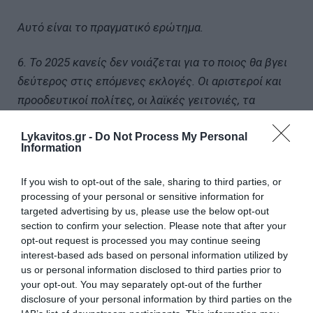
Αυτό είναι το πραγματικό ερώτημα.
6. Το 2025 κανείς δεν νοιάζεται για το ποιος θα βγει
δεύτερος στις επόμενες εκλογές. Οι αριστεροί και
προοδευτικοί πολίτες, οι λαϊκές γειτονιές, τα
εργατικά προάστια, ο κόσμος που δουλεύει και δεν
βάζει ένα ευρώ στην άκρη, οι νέοι άνθρωποι έχουν
Lykavitos.gr -
Do Not Process My Personal
Information
μια απαίτηση: να μην έχει τρίτη ευκαιρία το
καθεστώς Μητσοτάκη.
If you wish to opt-out of the sale, sharing to third parties, or
processing of your personal or sensitive information for
Και το πώς θα απαντήσουμε στην απαίτηση αυτή,
targeted advertising by us, please use the below opt-out
section to confirm your selection. Please note that after your
είναι το μόνο που πρέπει να μας απασχολεί.
opt-out request is processed you may continue seeing
interest-based ads based on personal information utilized by
Η Νέα Αριστερά έχει ξεκαθαρίσει ότι είναι έτοιμη να
us or personal information disclosed to third parties prior to
συζητήσει και να συμφωνήσει σε ένα κοινό
your opt-out. You may separately opt-out of the further
disclosure of your personal information by third parties on the
πρόγραμμα σύγκρουσης με τη Δεξιά, τα οργανωμένα