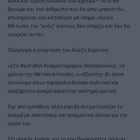
αλλά και η μόνη δουλειά που έχουμε– τότε θα
βρούμε και τον άνθρωπο που θα μπει μπροστά»,
επισημαίνει και καταλήγει με νόημα «Λαϊκό
Μέτωπο του “ενός” πάντως δεν υπήρξε και δεν θα
υπάρξει ποτέ».
Ολόκληρη η ανάρτηση του Αλέξη Χαρίτση:
«Στο Φεστιβάλ Κινηματογράφου Θεσσαλονίκης, τα
χρόνια της Μεταπολίτευσης, ο «Εξώστης β» έγινε
συνώνυμο όσων παρακολουθούσαν πολιτικό και
ανεξάρτητο σινεμά ασκώντας αυστηρή κριτική.
Όχι από εμπάθεια, αλλά επειδή αντιμετώπιζαν το
σινεμά με απαιτήσεις και πραγματική έγνοια για την
ουσία του.
Έξι σημεία, λοιπόν, για το που βρισκόμαστε σήμερα