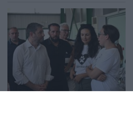
Ο Ανδρουλάκης στον σταθμό
φιλοξενίας πυρόπληκτων ζώων
στα Μέγαρα (Photos)
Στο Δημοτικό Στάδιο Μεγάρων, που φιλοξενεί