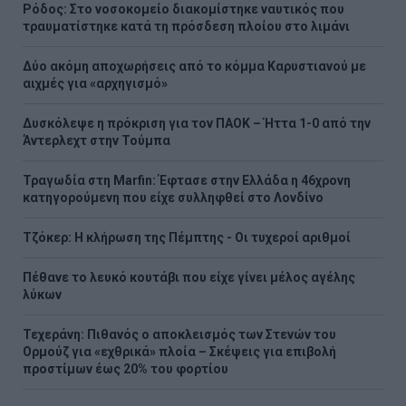
Ρόδος: Στο νοσοκομείο διακομίστηκε ναυτικός που
τραυματίστηκε κατά τη πρόσδεση πλοίου στο λιμάνι
Δύο ακόμη αποχωρήσεις από το κόμμα Καρυστιανού με
αιχμές για «αρχηγισμό»
Δυσκόλεψε η πρόκριση για τον ΠΑΟΚ – Ήττα 1-0 από την
Άντερλεχτ στην Τούμπα
Τραγωδία στη Marfin: Έφτασε στην Ελλάδα η 46χρονη
κατηγορούμενη που είχε συλληφθεί στο Λονδίνο
Τζόκερ: Η κλήρωση της Πέμπτης - Οι τυχεροί αριθμοί
Πέθανε το λευκό κουτάβι που είχε γίνει μέλος αγέλης
λύκων
Τεχεράνη: Πιθανός ο αποκλεισμός των Στενών του
Ορμούζ για «εχθρικά» πλοία – Σκέψεις για επιβολή
προστίμων έως 20% του φορτίου