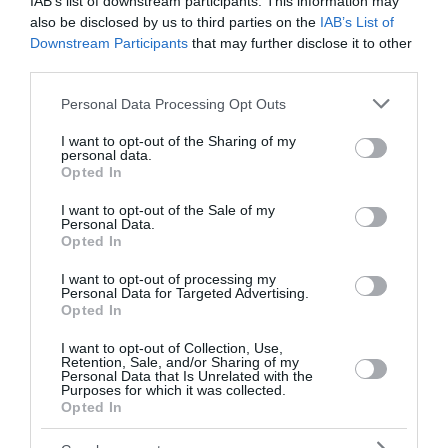
IAB’s list of downstream participants. This information may
συμφέροντα και το διεφθαρμένο κράτος του
also be disclosed by us to third parties on the
IAB’s List of
καθεστώτος Μητσοτάκη.
Downstream Participants
that may further disclose it to other
third parties.
Αν το καταφέρουμε αυτό –που είναι το δύσκολο,
Please note that this website/app uses one or more Google
Personal Data Processing Opt Outs
αλλά και η μόνη δουλειά που έχουμε– τότε θα
services and may gather and store information including but
not limited to your visit or usage behaviour. You may click to
I want to opt-out of the Sharing of my
βρούμε και τον άνθρωπο που θα μπει μπροστά.
personal data.
grant or deny consent to Google and its third-party tags to
Opted In
use your data for below specified purposes in below Google
Λαϊκό Μέτωπο του «ενός» πάντως δεν υπήρξε και
consent section.
I want to opt-out of the Sale of my
δεν θα υπάρξει ποτέ».
Personal Data.
Opted In
Μητσοτάκης: Αν βρούμε φυσικό αέριο αλλάζουν
I want to opt-out of processing my
τα πάντα - Εξαιρετικές οι σχέσεις μας με τις ΗΠΑ
Personal Data for Targeted Advertising.
Opted In
Μητσοτάκης: Ήταν πρώτη προτεραιότητα για
εμένα το «112» -Πάνω απ’ όλα είναι η ανθρώπινη
I want to opt-out of Collection, Use,
Retention, Sale, and/or Sharing of my
ζωή (Photos)
Personal Data that Is Unrelated with the
Purposes for which it was collected.
Μαρινάκης: Δεν μπορεί να γίνει διάλογος με τους
Opted In
αγρότες με επεισόδια όπως αυτά στη
Θεσσαλονίκη