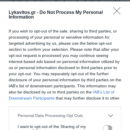
και η Τράπεζα της Ελλάδας. Θα κάνουν κάτι; Ή θα
Lykavitos.gr -
Do Not Process My Personal
είναι παρατηρητές μίας κατάστασης που
Information
δημιουργεί τεράστιες ανισότητες και τεράστιες
αδικίες;
If you wish to opt-out of the sale, sharing to third parties, or
processing of your personal or sensitive information for
targeted advertising by us, please use the below opt-out
Άρα, το ένα ζήτημα είναι: θα αφήσουμε τις
section to confirm your selection. Please note that after your
«συμφωνίες κύριων» που δηλώνουν το πρόβλημα;
opt-out request is processed you may continue seeing
Γιατί δεν θα καλούσε ο Πρωθυπουργός κάποιους
interest-based ads based on personal information utilized by
στο Μαξίμου για να κάνουν «συμφωνίες κυρίων»,
us or personal information disclosed to third parties prior to
your opt-out. You may separately opt-out of the further
αν δεν υπήρχε ζήτημα ολιγοπωλίων και καρτέλ.
disclosure of your personal information by third parties on the
Γιατί τους καλείς, λοιπόν; Αποδέχεσαι το
IAB’s list of downstream participants. This information may
πρόβλημα, αλλά δεν λύνεται έτσι. Δεν λύνεται
also be disclosed by us to third parties on the
IAB’s List of
Downstream Participants
that may further disclose it to other
παραθεσμικά. Λύνεται θεσμικά. Με ελέγχους σε
third parties.
κάθε κρίκο της εφοδιαστικής αλυσίδας και όχι
Please note that this website/app uses one or more Google
στο τέλος, στην τιμή του προϊόντος που είναι
Personal Data Processing Opt Outs
services and may gather and store information including but
πολύ δύσκολο να φτάσεις στο πραγματικό πεδίο
not limited to your visit or usage behaviour. You may click to
I want to opt-out of the Sharing of my