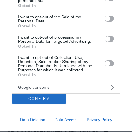
της κερδοσκοπίας.
personal data.
grant or deny consent to Google and its third-party tags to
Opted In
use your data for below specified purposes in below Google
Πέρυσι, σε μία ανάλογη ερώτηση στον
consent section.
I want to opt-out of the Sale of my
Personal Data.
Πρωθυπουργό, παρουσίασα τιμολόγια τα οποία
Opted In
από το χωράφι στο ράφι είχαν πέντε και οκτώ
I want to opt-out of processing my
φορές παραπάνω στην τιμή του προϊόντος.
Personal Data for Targeted Advertising.
Opted In
Πάμε στο θέμα του ΦΠΑ: Τον Πρόεδρο τον
I want to opt-out of Collection, Use,
ενημέρωσε ο Υπουργός Ανάπτυξης της Κυπριακής
Retention, Sale, and/or Sharing of my
Personal Data that Is Unrelated with the
Δημοκρατίας. Τα ίδια μου είπε ο Πρόεδρος της
Purposes for which it was collected.
Opted In
Κυπριακής Δημοκρατίας, όταν είχα πάει πριν από
ένα μήνα για τα γεγονότα στη βρετανική βάση με
Google consents
το drone. Στο περιθώριο της συνάντησης, τον
CONFIRM
ρώτησα πως έγινε αυτό, διότι και εγώ διάβασα
ότι μηδένισαν τον ΦΠΑ σε μια κατηγορία βασικών
αγαθών με πολύ θετικά αποτελέσματα.
Data Deletion
Data Access
Privacy Policy