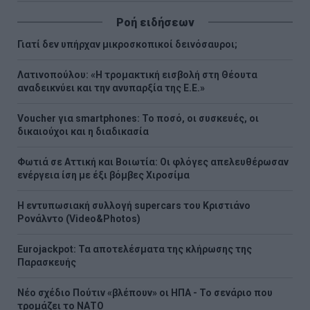
Ροή ειδήσεων
Γιατί δεν υπήρχαν μικροσκοπικοί δεινόσαυροι;
Λατινοπούλου: «Η τρομακτική εισβολή στη Θέουτα
αναδεικνύει και την ανυπαρξία της Ε.Ε.»
Voucher για smartphones: Το ποσό, οι συσκευές, οι
δικαιούχοι και η διαδικασία
Φωτιά σε Αττική και Βοιωτία: Οι φλόγες απελευθέρωσαν
ενέργεια ίση με έξι βόμβες Χιροσίμα
H εντυπωσιακή συλλογή supercars του Κριστιάνο
Ρονάλντο (Video&Photos)
Eurojackpot: Τα αποτελέσματα της κλήρωσης της
Παρασκευής
Νέο σχέδιο Πούτιν «βλέπουν» οι ΗΠΑ - Το σενάριο που
τρομάζει το ΝΑΤΟ