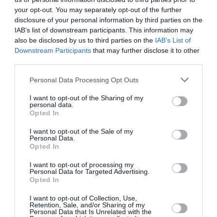
για το έργο ηλεκτρικής διασύνδεσης Ελλάδας-
your opt-out. You may separately opt-out of the further
Κύπρου και τις αποτρεπτικές ενέργειες της
disclosure of your personal information by third parties on the
ελληνικής πυροβολαρχίας Patriot στη Σαουδική
IAB’s list of downstream participants. This information may
Αραβία, μας επαναφέρει στην τάξη ...
also be disclosed by us to third parties on the
IAB’s List of
Downstream Participants
that may further disclose it to other
21:34 | 07 Αυγούστου 2026
Πολιτική
third parties.
Please note that this website/app uses one or more Google
Personal Data Processing Opt Outs
services and may gather and store information including but
not limited to your visit or usage behaviour. You may click to
I want to opt-out of the Sharing of my
personal data.
grant or deny consent to Google and its third-party tags to
Opted In
use your data for below specified purposes in below Google
consent section.
I want to opt-out of the Sale of my
Personal Data.
Opted In
I want to opt-out of processing my
Personal Data for Targeted Advertising.
Opted In
I want to opt-out of Collection, Use,
Retention, Sale, and/or Sharing of my
Personal Data that Is Unrelated with the